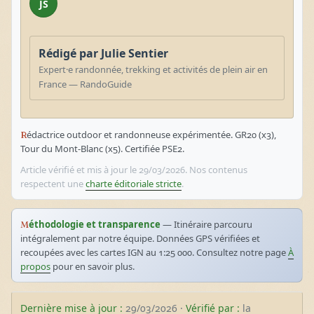
JS
Rédigé par Julie Sentier
Expert·e randonnée, trekking et activités de plein air en
France — RandoGuide
Rédactrice outdoor et randonneuse expérimentée. GR20 (x3),
Tour du Mont-Blanc (x5). Certifiée PSE2.
Article vérifié et mis à jour le 29/03/2026. Nos contenus
respectent une
charte éditoriale stricte
.
Méthodologie et transparence
— Itinéraire parcouru
intégralement par notre équipe. Données GPS vérifiées et
recoupées avec les cartes IGN au 1:25 000. Consultez notre page
À
propos
pour en savoir plus.
Dernière mise à jour :
29/03/2026 ·
Vérifié par :
la