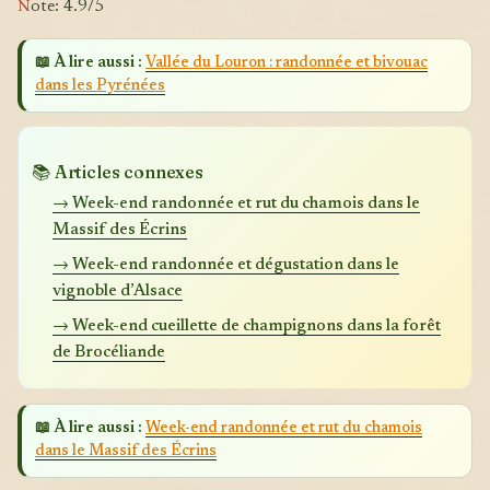
N
ote: 4.9/5
📖 À lire aussi :
Vallée du Louron : randonnée et bivouac
dans les Pyrénées
📚 Articles connexes
→ Week-end randonnée et rut du chamois dans le
Massif des Écrins
→ Week-end randonnée et dégustation dans le
vignoble d’Alsace
→ Week-end cueillette de champignons dans la forêt
de Brocéliande
📖 À lire aussi :
Week-end randonnée et rut du chamois
dans le Massif des Écrins