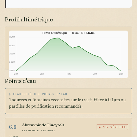
Profil altimétrique
Profil altimétrique — 8 km · D+ 1444m
1864m
1609m
1355m
1100m
846m
0km
2km
4km
6km
8km
Points d'eau
§ FIABILITÉ DES POINTS D'EAU
1 sources et fontaines recensées sur le tracé. Filtre à 0.1μm ou
pastilles de purification recommandés.
Abreuvoir de Fineyrols
6.8
● NON VÉRIFIÉE
ABREUVOIR PASTORAL
10/08