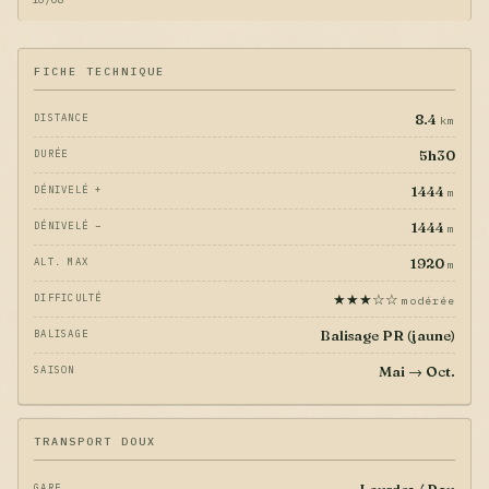
FICHE TECHNIQUE
8.4
DISTANCE
km
5h30
DURÉE
1444
DÉNIVELÉ +
m
1444
DÉNIVELÉ −
m
1920
ALT. MAX
m
★★★☆☆
DIFFICULTÉ
modérée
Balisage PR (jaune)
BALISAGE
Mai → Oct.
SAISON
TRANSPORT DOUX
GARE