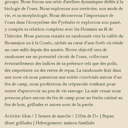
groupe. Nous ferons une série d’ateliers dynamiques dédiés à la
biologie de l’ours. Nous explorons son territoire, son mode de
vie, et sa morphologie. Nous découvrons l’importance de
l’ours dans l’écosystème des Pyrénées et explorons son passé,
y compris sa relation complexe avec les Hommes au fil de
l’histoire. Nous partons ensuite en randonnée vers la vallée du
Rioumajou ou à la Couéo, nichée au cœur d’une forêt où réside
un ours mâle depuis des années. Notre objectif sera de
randonner sur un potentiel circuit de l’ours, collectant
éventuellement des indices de sa présence tels que des poils,
des empreintes ou des restes de repas. La randonnée finit dans
une zone où nous passerons une soirée conviviale autour d’un
feu de camp, nous profiterons du crépuscule tombant pour
tenter d’apercevoir un peu de vie sauvage. La nuit venue nous
prenons place autour du feu de camp pour un festin cuisiné au
feu de bois, grillades et autres sont de la partie.
Activite: 6km / 2 heures de marche / 250m de D+ | Repas:
dîner grillades | Hebergement: maison familiale