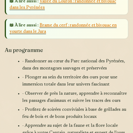
📖 À lire aussi :
Vallée du Louron : randonnée et bivouac
dans les Pyrénées
📖 À lire aussi :
Brame du cerf : randonnée et bivouac en
yourte dans le Jura
Au programme
- Randonner au cœur du Parc national des Pyrénées,
dans des montagnes sauvages et préservées
- Plonger au sein du territoire des ours pour une
immersion totale dans leur univers fascinant
- Observer de près la nature, apprendre à reconnaître
les passages d'animaux et suivre les traces des ours
- Profitez de soirées conviviales à base de grillades au
feu de bois et de bons produits locaux
- Apprendre au sujet de la faune et la flore locale
grâce à votre Captain, naturaliste et expert de l'ours