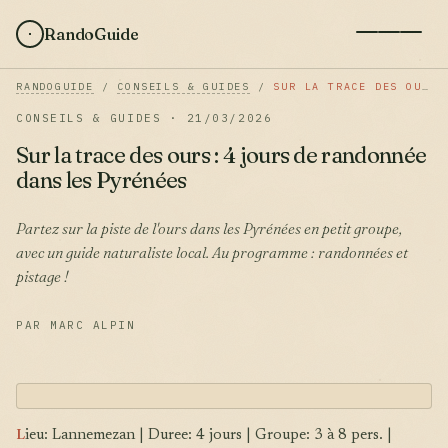
RandoGuide
RANDOGUIDE
/
CONSEILS & GUIDES
/
SUR LA TRACE DES OURS : 4 JOURS DE RANDONNÉE DANS LES PYRÉNÉES
CONSEILS & GUIDES · 21/03/2026
Sur la trace des ours : 4 jours de randonnée
dans les Pyrénées
Partez sur la piste de l'ours dans les Pyrénées en petit groupe,
avec un guide naturaliste local. Au programme : randonnées et
pistage !
PAR MARC ALPIN
L
ieu: Lannemezan | Duree: 4 jours | Groupe: 3 à 8 pers. |