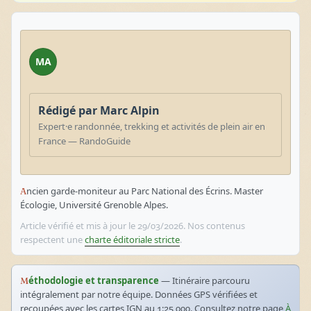
MA
Rédigé par Marc Alpin
Expert·e randonnée, trekking et activités de plein air en
France — RandoGuide
Ancien garde-moniteur au Parc National des Écrins. Master
Écologie, Université Grenoble Alpes.
Article vérifié et mis à jour le 29/03/2026. Nos contenus
respectent une
charte éditoriale stricte
.
Méthodologie et transparence
— Itinéraire parcouru
intégralement par notre équipe. Données GPS vérifiées et
recoupées avec les cartes IGN au 1:25 000. Consultez notre page
À