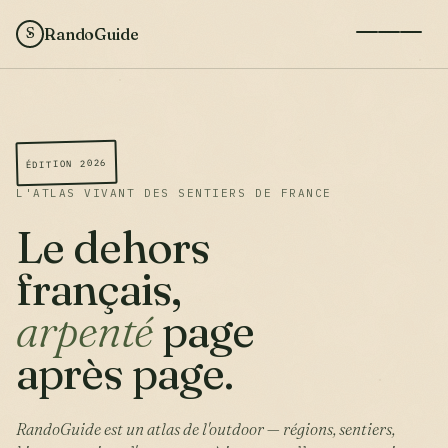
RandoGuide
S
ÉDITION 2026
L'ATLAS VIVANT DES SENTIERS DE FRANCE
Le dehors
français,
arpenté
page
après page.
RandoGuide est un atlas de l'outdoor — régions, sentiers,