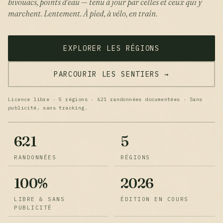
bivouacs, points d'eau — tenu à jour par celles et ceux qui y
marchent. Lentement. À pied, à vélo, en train.
EXPLORER LES RÉGIONS
PARCOURIR LES SENTIERS →
Licence libre · 5 régions · 621 randonnées documentées · Sans
publicité, sans tracking.
621
5
RANDONNÉES
RÉGIONS
100%
2026
LIBRE & SANS
ÉDITION EN COURS
PUBLICITÉ