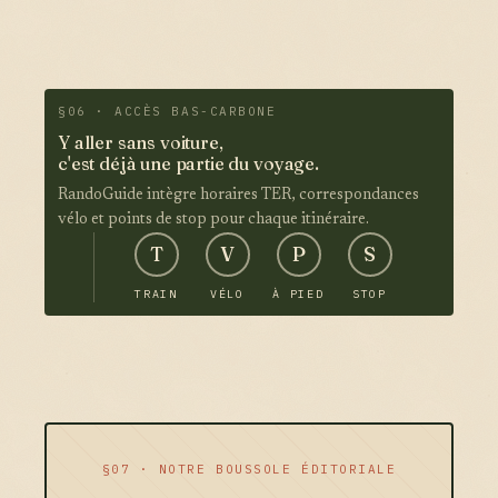
§06 · ACCÈS BAS-CARBONE
Y aller sans voiture,
c'est déjà une partie du voyage.
RandoGuide intègre horaires TER, correspondances
vélo et points de stop pour chaque itinéraire.
T
V
P
S
TRAIN
VÉLO
À PIED
STOP
§07 · NOTRE BOUSSOLE ÉDITORIALE