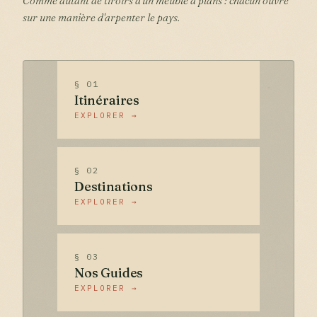
Comme autant de tiroirs d'un meuble à plans : chacun ouvre
sur une manière d'arpenter le pays.
§ 01
Itinéraires
EXPLORER →
§ 02
Destinations
EXPLORER →
§ 03
Nos Guides
EXPLORER →