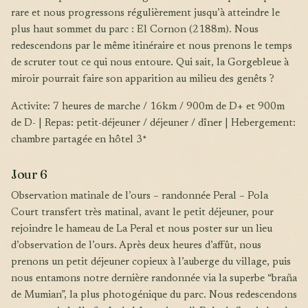
rare et nous progressons régulièrement jusqu’à atteindre le
plus haut sommet du parc : El Cornon (2188m). Nous
redescendons par le même itinéraire et nous prenons le temps
de scruter tout ce qui nous entoure. Qui sait, la Gorgebleue à
miroir pourrait faire son apparition au milieu des genêts ?
Activite: 7 heures de marche / 16km / 900m de D+ et 900m
de D- | Repas: petit-déjeuner / déjeuner / dîner | Hebergement:
chambre partagée en hôtel 3*
Jour 6
Observation matinale de l’ours – randonnée Peral – Pola
Court transfert très matinal, avant le petit déjeuner, pour
rejoindre le hameau de La Peral et nous poster sur un lieu
d’observation de l’ours. Après deux heures d’affût, nous
prenons un petit déjeuner copieux à l’auberge du village, puis
nous entamons notre dernière randonnée via la superbe “braña
de Mumian”, la plus photogénique du parc. Nous redescendons