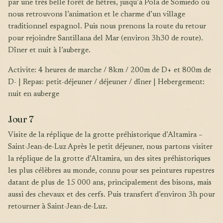
par une très belle forêt de hêtres, jusqu’à Pola de Somiedo où
nous retrouvons l’animation et le charme d’un village
traditionnel espagnol. Puis nous prenons la route du retour
pour rejoindre Santillana del Mar (environ 3h30 de route).
Dîner et nuit à l’auberge.
Activite: 4 heures de marche / 8km / 200m de D+ et 800m de
D- | Repas: petit-déjeuner / déjeuner / dîner | Hebergement:
nuit en auberge
Jour 7
Visite de la réplique de la grotte préhistorique d’Altamira –
Saint-Jean-de-Luz Après le petit déjeuner, nous partons visiter
la réplique de la grotte d’Altamira, un des sites préhistoriques
les plus célèbres au monde, connu pour ses peintures rupestres
datant de plus de 15 000 ans, principalement des bisons, mais
aussi des chevaux et des cerfs. Puis transfert d’environ 3h pour
retourner à Saint-Jean-de-Luz.