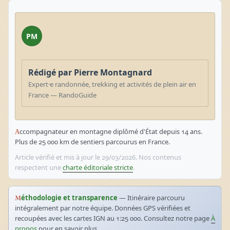
PM
Rédigé par Pierre Montagnard
Expert·e randonnée, trekking et activités de plein air en
France — RandoGuide
Accompagnateur en montagne diplômé d'État depuis 14 ans.
Plus de 25 000 km de sentiers parcourus en France.
Article vérifié et mis à jour le 29/03/2026. Nos contenus
respectent une
charte éditoriale stricte
.
Méthodologie et transparence
— Itinéraire parcouru
intégralement par notre équipe. Données GPS vérifiées et
recoupées avec les cartes IGN au 1:25 000. Consultez notre page
À
propos
pour en savoir plus.