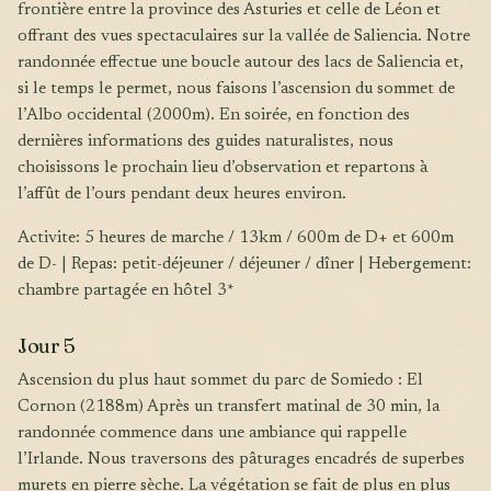
frontière entre la province des Asturies et celle de Léon et
offrant des vues spectaculaires sur la vallée de Saliencia. Notre
randonnée effectue une boucle autour des lacs de Saliencia et,
si le temps le permet, nous faisons l’ascension du sommet de
l’Albo occidental (2000m). En soirée, en fonction des
dernières informations des guides naturalistes, nous
choisissons le prochain lieu d’observation et repartons à
l’affût de l’ours pendant deux heures environ.
Activite: 5 heures de marche / 13km / 600m de D+ et 600m
de D- | Repas: petit-déjeuner / déjeuner / dîner | Hebergement:
chambre partagée en hôtel 3*
Jour 5
Ascension du plus haut sommet du parc de Somiedo : El
Cornon (2188m) Après un transfert matinal de 30 min, la
randonnée commence dans une ambiance qui rappelle
l’Irlande. Nous traversons des pâturages encadrés de superbes
murets en pierre sèche. La végétation se fait de plus en plus