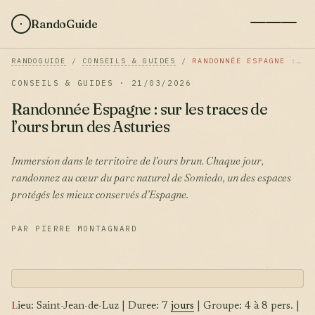
RandoGuide
RANDOGUIDE
/
CONSEILS & GUIDES
/
RANDONNÉE ESPAGNE : SUR LES TRACES DE L’OURS BRUN DES ASTURIES
CONSEILS & GUIDES · 21/03/2026
Randonnée Espagne : sur les traces de
l’ours brun des Asturies
Immersion dans le territoire de l’ours brun. Chaque jour,
randonnez au cœur du parc naturel de Somiedo, un des espaces
protégés les mieux conservés d’Espagne.
PAR PIERRE MONTAGNARD
L
ieu: Saint-Jean-de-Luz | Duree: 7
jours
| Groupe: 4 à 8 pers. |