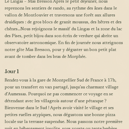
Le Lingas – Mas Bresson Après le petit déjeuner, nous
reprenons les sentiers de rando, au rythme des ânes dans le
vallon de Montlouvier et traversons une forêt aux allures
druidiques : de gros blocs de granit moussus, des hêtres et des
chênes…Nous rejoignons le massif du Lingas et la zone du lac
des Pises, petit bijou dans son écrin de verdure qui abrite un
observatoire astronomique. En fin de journée nous atteignons
notre gîte Mas Bresson, pour y déguster un bon petit plat
avant de tomber dans les bras de Morphée.
Jour 1
Rendez-vous à la gare de Montpellier Sud de France à 17h,
pour un transfert en van partagé, jusqu’au charmant village
d’Aumessas. Pourquoi ne pas commencer ce voyage en se
détendant avec les villageois autour d’une pétanque ?
Bienvenue dans le Sud ! Après avoir visité le village et ses
petites ruelles atypiques, nous dégustons une bonne pizza
locale sur la terrasse suspendue. Nous passons notre première
nuit en hébergement insolite, sous yourte ou tente berbère.