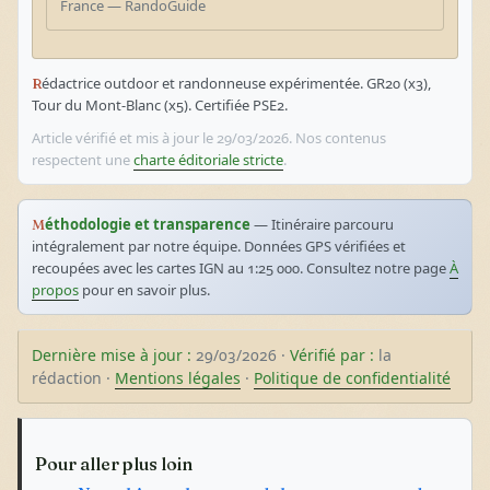
France — RandoGuide
Rédactrice outdoor et randonneuse expérimentée. GR20 (x3),
Tour du Mont-Blanc (x5). Certifiée PSE2.
Article vérifié et mis à jour le 29/03/2026. Nos contenus
respectent une
charte éditoriale stricte
.
Méthodologie et transparence
— Itinéraire parcouru
intégralement par notre équipe. Données GPS vérifiées et
recoupées avec les cartes IGN au 1:25 000. Consultez notre page
À
propos
pour en savoir plus.
Dernière mise à jour :
29/03/2026 ·
Vérifié par :
la
rédaction ·
Mentions légales
·
Politique de confidentialité
Pour aller plus loin