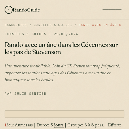
RandoGuide
RANDOGUIDE
/
CONSEILS & GUIDES
/
RANDO AVEC UN ÂNE DANS LES CÉVENNES SUR LES PAS DE STEVENSON
CONSEILS & GUIDES · 21/03/2026
Rando avec un âne dans les Cévennes sur
les pas de Stevenson
Une aventure inoubliable. Loin du GR Stevenson trop fréquenté,
arpentez les sentiers sauvages des Cévennes avec un âne et
bivouaquez sous les étoiles.
PAR JULIE SENTIER
L
ieu: Aumessas | Duree: 5
jours
| Groupe: 3 à 8 pers. | Effort: