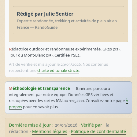
Rédigé par Julie Sentier
Expert·e randonnée, trekking et activités de plein air en
France — RandoGuide
Rédactrice outdoor et randonneuse expérimentée. GR20 (x3),
Tour du Mont-Blanc (x5). Certifiée PSE2.
Article vérifié et mis à jour le 29/03/2026. Nos contenus
respectent une
charte éditoriale stricte
.
Méthodologie et transparence
— Itinéraire parcouru
intégralement par notre équipe. Données GPS vérifiées et
recoupées avec les cartes IGN au 1:25 000. Consultez notre page
À
propos
pour en savoir plus.
Dernière mise à jour :
29/03/2026 ·
Vérifié par :
la
rédaction ·
Mentions légales
·
Politique de confidentialité