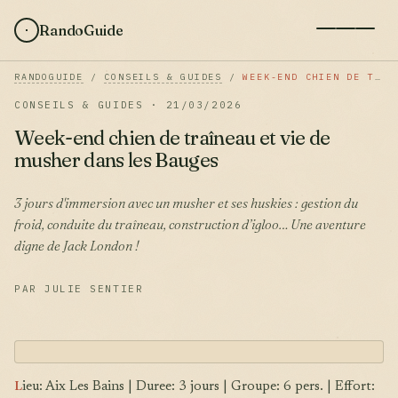
RandoGuide
RANDOGUIDE
/
CONSEILS & GUIDES
/
WEEK-END CHIEN DE TRAÎNEAU ET VIE DE MUSHER DANS LES BAUGES
CONSEILS & GUIDES · 21/03/2026
Week-end chien de traîneau et vie de
musher dans les Bauges
3 jours d'immersion avec un musher et ses huskies : gestion du
froid, conduite du traîneau, construction d’igloo… Une aventure
digne de Jack London !
PAR JULIE SENTIER
L
ieu: Aix Les Bains | Duree: 3 jours | Groupe: 6 pers. | Effort: