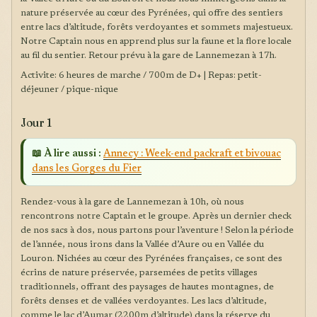
nature préservée au cœur des Pyrénées, qui offre des sentiers
entre lacs d’altitude, forêts verdoyantes et sommets majestueux.
Notre Captain nous en apprend plus sur la faune et la flore locale
au fil du sentier. Retour prévu à la gare de Lannemezan à 17h.
Activite: 6 heures de marche / 700m de D+ | Repas: petit-
déjeuner / pique-nique
Jour 1
📖 À lire aussi :
Annecy : Week-end packraft et bivouac
dans les Gorges du Fier
Rendez-vous à la gare de Lannemezan à 10h, où nous
rencontrons notre Captain et le groupe. Après un dernier check
de nos sacs à dos, nous partons pour l’aventure ! Selon la période
de l’année, nous irons dans la Vallée d’Aure ou en Vallée du
Louron. Nichées au cœur des Pyrénées françaises, ce sont des
écrins de nature préservée, parsemées de petits villages
traditionnels, offrant des paysages de hautes montagnes, de
forêts denses et de vallées verdoyantes. Les lacs d’altitude,
comme le lac d’Aumar (2200m d’altitude) dans la réserve du