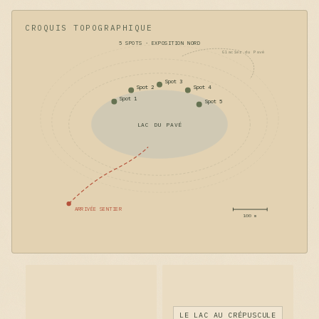
CROQUIS TOPOGRAPHIQUE
5 SPOTS · EXPOSITION NORD
Glacier du Pavé
Spot 3
Spot 2
Spot 4
Spot 1
Spot 5
LAC DU PAVÉ
ARRIVÉE SENTIER
100 m
LE LAC AU CRÉPUSCULE