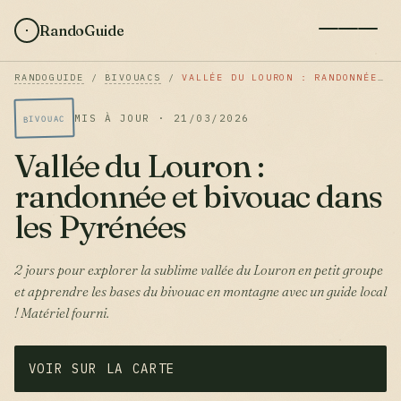
RandoGuide
RANDOGUIDE
/
BIVOUACS
/
VALLÉE DU LOURON : RANDONNÉE ET BIVOUAC DANS LES PYRÉNÉES
MIS À JOUR · 21/03/2026
BIVOUAC
Vallée du Louron :
randonnée et bivouac dans
les Pyrénées
2 jours pour explorer la sublime vallée du Louron en petit groupe
et apprendre les bases du bivouac en montagne avec un guide local
! Matériel fourni.
VOIR SUR LA CARTE