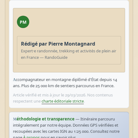
PM
Rédigé par Pierre Montagnard
Expert·e randonnée, trekking et activités de plein air
en France — RandoGuide
Accompagnateur en montagne diplômé d'État depuis 14
ans. Plus de 25 000 km de sentiers parcourus en France.
Article vérifié et mis à jour le 29/03/2026. Nos contenus
respectent une
charte éditoriale stricte
.
Méthodologie et transparence
— Itinéraire parcouru
intégralement par notre équipe. Données GPS vérifiées et
recoupées avec les cartes IGN au 1:25 000. Consultez notre
page
À propos
pour en savoir plus.