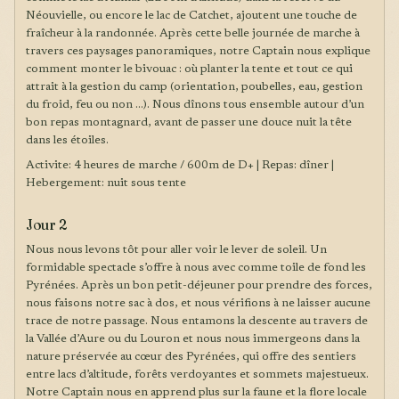
Néouvielle, ou encore le lac de Catchet, ajoutent une touche de
fraîcheur à la randonnée. Après cette belle journée de marche à
travers ces paysages panoramiques, notre Captain nous explique
comment monter le bivouac : où planter la tente et tout ce qui
attrait à la gestion du camp (orientation, poubelles, eau, gestion
du froid, feu ou non …). Nous dînons tous ensemble autour d’un
bon repas montagnard, avant de passer une douce nuit la tête
dans les étoiles.
Activite: 4 heures de marche / 600m de D+ | Repas: dîner |
Hebergement: nuit sous tente
Jour 2
Nous nous levons tôt pour aller voir le lever de soleil. Un
formidable spectacle s’offre à nous avec comme toile de fond les
Pyrénées. Après un bon petit-déjeuner pour prendre des forces,
nous faisons notre sac à dos, et nous vérifions à ne laisser aucune
trace de notre passage. Nous entamons la descente au travers de
la Vallée d’Aure ou du Louron et nous nous immergeons dans la
nature préservée au cœur des Pyrénées, qui offre des sentiers
entre lacs d’altitude, forêts verdoyantes et sommets majestueux.
Notre Captain nous en apprend plus sur la faune et la flore locale