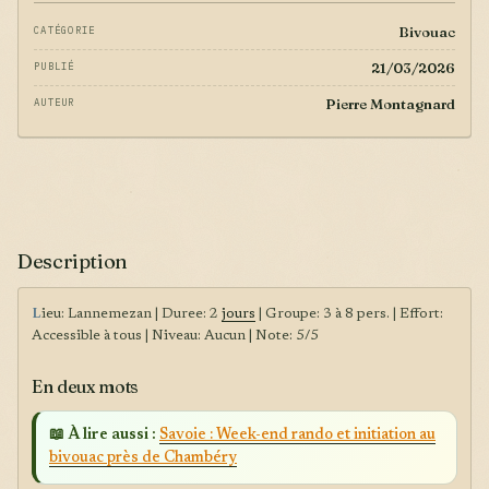
Bivouac
CATÉGORIE
21/03/2026
PUBLIÉ
Pierre Montagnard
AUTEUR
Description
L
ieu: Lannemezan | Duree: 2
jours
| Groupe: 3 à 8 pers. | Effort:
Accessible à tous | Niveau: Aucun | Note: 5/5
En deux mots
📖 À lire aussi :
Savoie : Week-end rando et initiation au
bivouac près de Chambéry