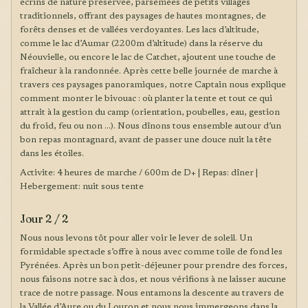
écrins de nature préservée, parsemées de petits villages
traditionnels, offrant des paysages de hautes montagnes, de
forêts denses et de vallées verdoyantes. Les lacs d’altitude,
comme le lac d’Aumar (2200m d’altitude) dans la réserve du
Néouvielle, ou encore le lac de Catchet, ajoutent une touche de
fraîcheur à la randonnée. Après cette belle journée de marche à
travers ces paysages panoramiques, notre Captain nous explique
comment monter le bivouac : où planter la tente et tout ce qui
attrait à la gestion du camp (orientation, poubelles, eau, gestion
du froid, feu ou non …). Nous dînons tous ensemble autour d’un
bon repas montagnard, avant de passer une douce nuit la tête
dans les étoiles.
Activite: 4 heures de marche / 600m de D+ | Repas: dîner |
Hebergement: nuit sous tente
Jour 2 / 2
Nous nous levons tôt pour aller voir le lever de soleil. Un
formidable spectacle s’offre à nous avec comme toile de fond les
Pyrénées. Après un bon petit-déjeuner pour prendre des forces,
nous faisons notre sac à dos, et nous vérifions à ne laisser aucune
trace de notre passage. Nous entamons la descente au travers de
la Vallée d’Aure ou du Louron et nous nous immergeons dans la