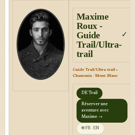
Maxime
Roux -
Guide
✓
Trail/Ultra-
trail
G
uide Trail/Ultra-trail •
Chamonix · Mont-Blanc
DE Trail
Réserver une
aventure avec
Maxime →
🌐 FR · EN