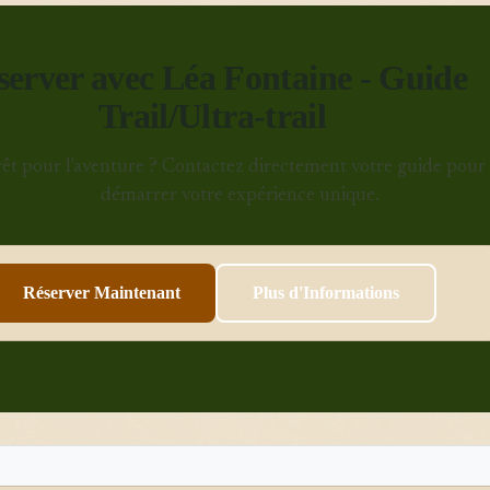
server avec Léa Fontaine - Guide
Trail/Ultra-trail
rêt pour l'aventure ? Contactez directement votre guide pour
démarrer votre expérience unique.
Réserver Maintenant
Plus d'Informations