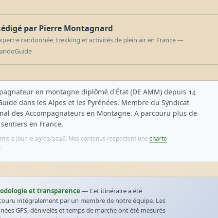
édigé par Pierre Montagnard
xpert·e randonnée, trekking et activités de plein air en France —
andoGuide
pagnateur en montagne diplômé d'État (DE AMM) depuis 14
Guide dans les Alpes et les Pyrénées. Membre du Syndicat
nal des Accompagnateurs en Montagne. A parcouru plus de
sentiers en France.
et mis à jour le 29/03/2026. Nos contenus respectent une
charte
.
odologie et transparence
— Cet itinéraire a été
couru intégralement par un membre de notre équipe. Les
nées GPS, dénivelés et temps de marche ont été mesurés