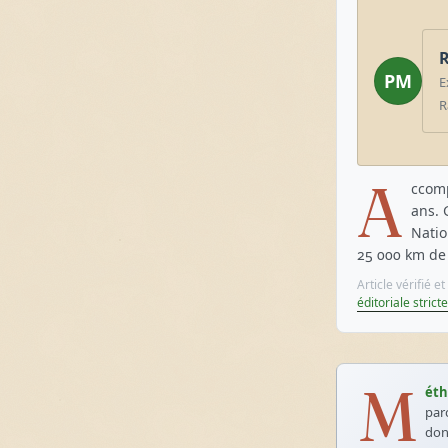
R
PM
E
R
A
ccom
ans. 
Natio
25 000 km de 
Article vérifié 
éditoriale stricte
M
éth
par
don