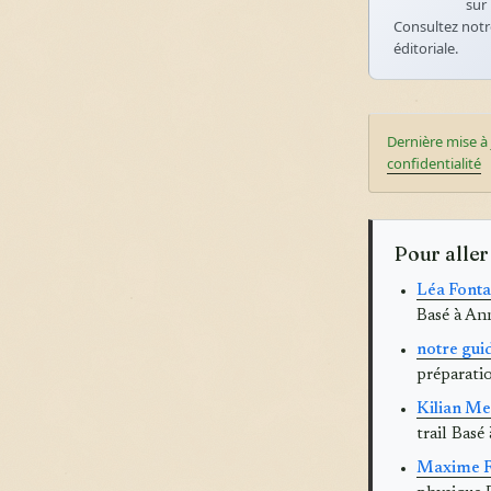
sur 
Consultez not
éditoriale.
Dernière mise à 
confidentialité
Pour aller
Léa Fontai
Basé à An
notre guid
préparati
Kilian Mer
trail Bas
Maxime Ro