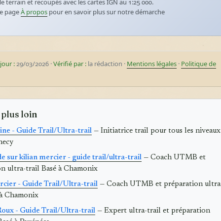
le terrain et recoupés avec les cartes IGN au 1:25 000.
re page
À propos
pour en savoir plus sur notre démarche
jour :
29/03/2026 ·
Vérifié par :
la rédaction ·
Mentions légales
·
Politique de
 plus loin
ne - Guide Trail/Ultra-trail
— Initiatrice trail pour tous les niveaux
necy
e sur kilian mercier - guide trail/ultra-trail
— Coach UTMB et
on ultra-trail Basé à Chamonix
cier - Guide Trail/Ultra-trail
— Coach UTMB et préparation ultra
é à Chamonix
ux - Guide Trail/Ultra-trail
— Expert ultra-trail et préparation