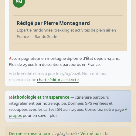
PM
Rédigé par Pierre Montagnard
Expert·e randonnée, trekking et activités de plein air en
France — RandoGuide
Accompagnateur en montagne diplômé d'État depuis 14 ans.
Plus de 25 000 km de sentiers parcourus en France.
Article vérifié et mis à jour le 29/03/2026. Nos contenus
respectent une
charte éditoriale stricte
.
Méthodologie et transparence
— Itinéraire parcouru
intégralement par notre équipe. Données GPS vérifiées et
recoupées avec les cartes IGN au 1:25 000. Consultez notre page
À
propos
pour en savoir plus.
Dernière mise à jour :
29/03/2026 ·
Vérifié par :
la