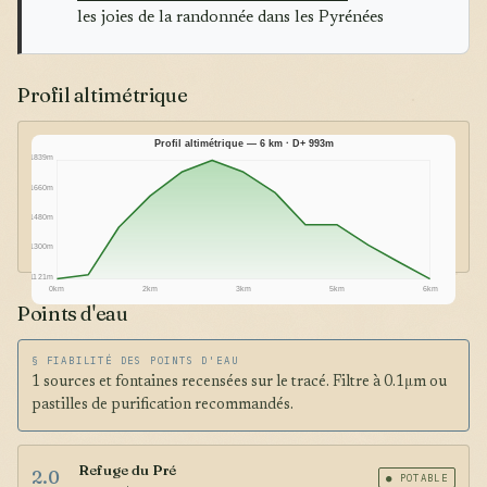
les joies de la randonnée dans les Pyrénées
Profil altimétrique
Profil altimétrique — 6 km · D+ 993m
1839m
1660m
1480m
1300m
1121m
0km
2km
3km
5km
6km
Points d'eau
§ FIABILITÉ DES POINTS D'EAU
1 sources et fontaines recensées sur le tracé. Filtre à 0.1μm ou
pastilles de purification recommandés.
Refuge du Pré
2.0
● POTABLE