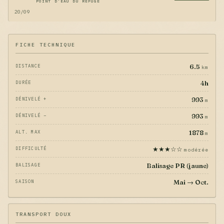
POINT D'EAU DU REFUGE
20/09
FICHE TECHNIQUE
6.5
DISTANCE
km
4h
DURÉE
993
DÉNIVELÉ +
m
993
DÉNIVELÉ −
m
1878
ALT. MAX
m
★★★☆☆
DIFFICULTÉ
modérée
Balisage PR (jaune)
BALISAGE
Mai → Oct.
SAISON
TRANSPORT DOUX