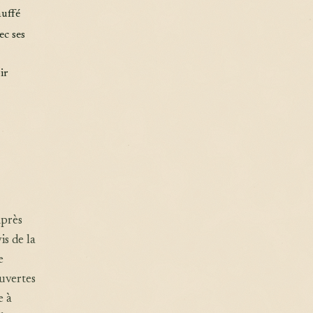
auffé
ec ses
ir
Après
is de la
e
ouvertes
e à