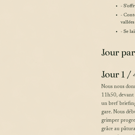
- S'of
- Cont
vallée
- Se l
Jour par
Jour 1 / 
Nous nous donn
11h50, devant l
un bref briefin
gare. Nous débu
grimper progres
grâce au pâtura