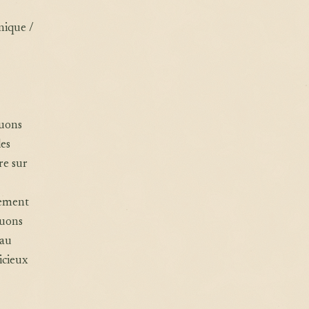
nique /
luons
des
re sur
lement
nuons
 au
icieux