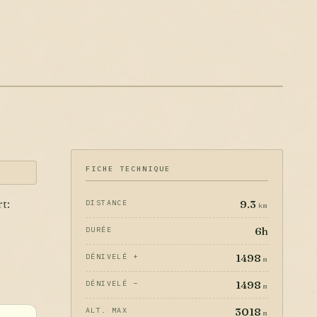
FICHE TECHNIQUE
9.3
DISTANCE
rt:
km
6h
DURÉE
1498
DÉNIVELÉ +
m
1498
DÉNIVELÉ −
m
3018
ALT. MAX
m