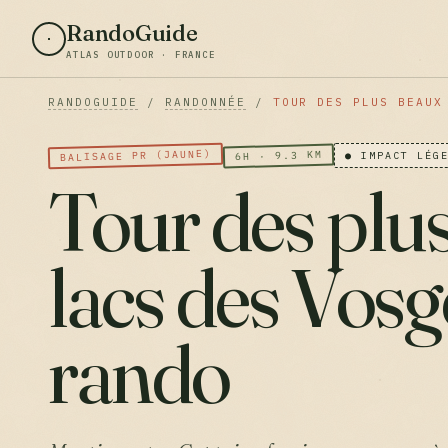
RandoGuide
ATLAS OUTDOOR · FRANCE
RANDOGUIDE
/
RANDONNÉE
/
TOUR DES PLUS BEAUX
BALISAGE PR (JAUNE)
6H · 9.3 KM
● IMPACT LÉG
Tour des plu
lacs des Vosg
rando