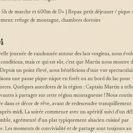
 5h de marche et 600m de D+ | Repas: petit déjeuner / pique-
ement: refuge de montagne, chambres dortoirs
 4
elle journée de randonnée autour des lacs vosgiens, nous évo
 conditions, mais ce qui est sûr, c’est que Martin nous montre 
 Depuis un point élevé, nous bénéficions d’une vue spectaculai
faisons une pause pique-nique en forêt ou au bord du lac pour
orces. Quelques anecdotes de la région : Captain Martin a tel
tivantes à partager sur cette région montagneuse ! Nous conti
e dans ce décor de rêve, avant de redescendre tranquillement
’après-midi. La soirée commence avec un apéritif suivi d’un dél
emble, agrémenté d’un plat typiquement alsacien cuisiné par
ne. Les moments de convivialité et de partage sont toujours au