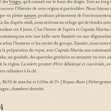
f des
Vosges
, qu’il connaît sur le bout des doigts. Tout au long
raconte l’Histoire de cette région si particulière. Nous faisons
que en pleine
nature
, profitant pleinement de l’environnemen
n fin d’après-midi, nous arrivons au refuge qui deviendra not
ndant ces 4 jours. C’est l’heure de l’apéro et Captain Martin s
s commençons avec une belle tarte flambée ou une dégustatio
 selon l’humeur et les envies du groupe. Ensuite, nous nous 
à la préparation du repas, avec Captain Martin aux commande
aka, un goulash, des spaetzles gratinées au munster ou tout a
e la région. La soirée promet d’être délicieuse et conviviale, av
es culinaires à la clé.
m, 4h30 de marche et 650m de D+ | Repas: dîner | Hebergemen
agne, chambres dortoirs
 4