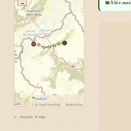
−
📖 À lire aussi
Leaflet
|
© OpenStreetMap · RandoGuide
4.
Points d'eau