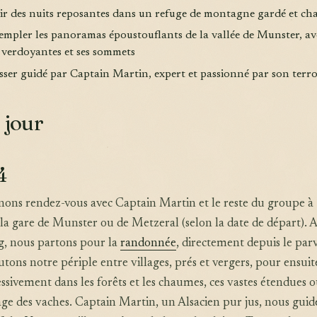
frir des nuits reposantes dans un refuge de montagne gardé et ch
empler les panoramas époustouflants de la vallée de Munster, av
s verdoyantes et ses sommets
aisser guidé par Captain Martin, expert et passionné par son terro
 jour
4
ons rendez-vous avec Captain Martin et le reste du groupe à
a gare de Munster ou de Metzeral (selon la date de départ). 
g, nous partons pour la
randonnée
, directement depuis le parv
tons notre périple entre villages, prés et vergers, pour ensuit
sivement dans les forêts et les chaumes, ces vastes étendues 
ge des vaches. Captain Martin, un Alsacien pur jus, nous guid