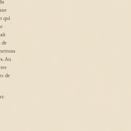
 du
 une
t qui
re
ait
n de
mettons
s. Au
utre
ec de
t: