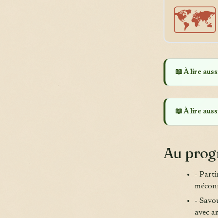
🗺️
📖 À lire aussi
📖 À lire aussi
Au pro
- Part
méconn
- Savo
avec a