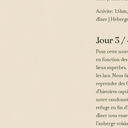
Activite: 15km,
dîner | Heberg
Jour 3 /
Pour cette nouv
en fonction des
lieux superbes.
les lacs. Nous 
reprendre des f
d’histoires cap
notre randonné
refuge en fin d
dîner tous ens
l’auberge voisi