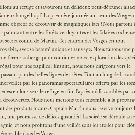
llons au refuge et savourons un délicieux petit-déjeuner alsac
ameux kougelhopf. La première journée au cœur des Vosges 
mme objectif de découvrir de magnifiques lacs ! Nous partons 
crapahutant entre les forêts verdoyantes et les falaises rocheus
ot secret connu de Martin. Cet endroit des Vosges est tout
royable, avec sa beauté unique et sauvage. Nous faisons une 
ne ferme-auberge pour continuer notre exploration des spécia
 régal pour nos papilles ! Ensuite, nous nous dirigeons vers le
 passant par des belles lignes de crêtes. Tout au long de la ra
rveillés par les panoramas spectaculaires offerts par les so
redescendons vers le refuge en fin d’après-midi, comblés par c
en découvertes. Nous nous mettons tous ensemble à la prépara
sant des produits locaux. Captain Martin nous réserve toujours 
u, une promesse de délices gustatifs ! La soirée se déroule au 
nie, et nous profitons d’une veillée sous les étoiles pour clô
mémorable dans les Vosges.