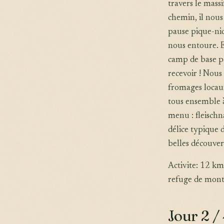
travers le massi
chemin, il nous 
pause pique-ni
nous entoure. E
camp de base pe
recevoir ! Nou
fromages locaux
tous ensemble 
menu : fleischn
délice typique d
belles découvert
Activite: 12 k
refuge de mont
Jour 2 /