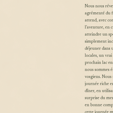
Nous nous révei
agrémenté du f
attend, avec co
l’aventure, en 
atteindre un sp
simplement inc
déjeuner dans u
locales, un vrai
prochain lac en
nous sommes éme
vosgiens. Nous 
journée riche 
dîner, en utili
surprise du men
en bonne compag
cette journée 