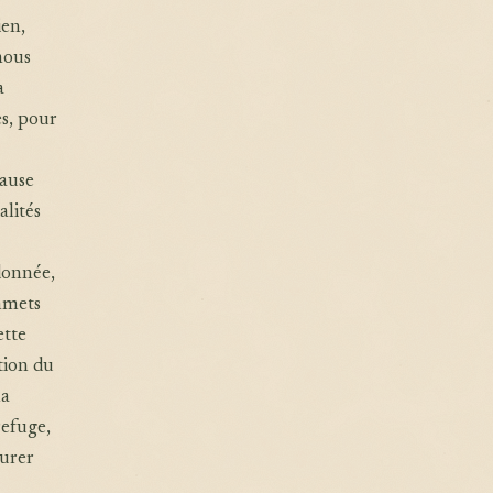
ien,
nous
à
es, pour
pause
lités
ndonnée,
mmets
ette
tion du
la
refuge,
turer