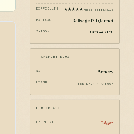
★★★★★
DIFFICULTÉ
très difficile
Balisage PR (jaune)
BALISAGE
Juin → Oct.
SAISON
TRANSPORT DOUX
Annecy
GARE
LIGNE
TER Lyon → Annecy
ÉCO-IMPACT
Léger
EMPREINTE