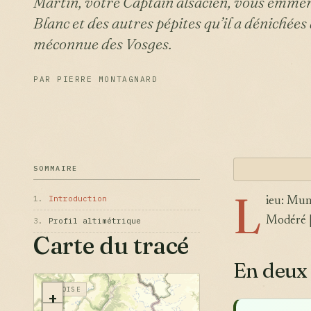
Martin, votre Captain alsacien, vous emmène
Blanc et des autres pépites qu’il a dénichées
méconnue des Vosges.
PAR PIERRE MONTAGNARD
SOMMAIRE
L
1.
Introduction
ieu: Mun
Modéré |
3.
Profil altimétrique
Carte du tracé
En deux
VANOISE
+