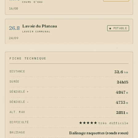
COURS D'EAU
16/08
Lavoir du Plateau
26.8
● POTABLE
LAVOIR COMMUNAL
24/09
FICHE TECHNIQUE
32.6
DISTANCE
km
24h15
DURÉE
4847
DÉNIVELÉ +
m
4733
DÉNIVELÉ −
m
2851
ALT. MAX
m
★★★★★
DIFFICULTÉ
très difficile
Balisage raquettes (ronds roses)
BALISAGE