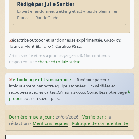
Rédigé par Julie Sentier
Expert·e randonnée, trekking et activités de plein air en
France — RandoGuide
Rédactrice outdoor et randonneuse expérimentée. GR20 (x3),
Tour du Mont-Blanc (x5). Certifiée PSE2.
Article vérifié et mis à jour le 29/03/2026. Nos contenus
respectent une
charte éditoriale stricte
.
Méthodologie et transparence
— Itinéraire parcouru
intégralement par notre équipe. Données GPS vérifiées et
recoupées avec les cartes IGN au 1:25 000. Consultez notre page
À
propos
pour en savoir plus.
Dernière mise à jour :
29/03/2026 ·
Vérifié par :
la
rédaction ·
Mentions légales
·
Politique de confidentialité