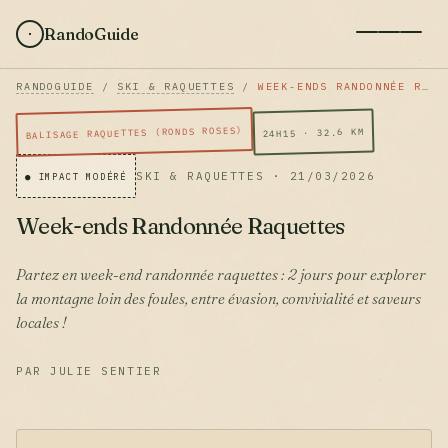
RandoGuide
RANDOGUIDE
/
SKI & RAQUETTES
/
WEEK-ENDS RANDONNÉE RAQUETTES
BALISAGE RAQUETTES (RONDS ROSES)
24H15 · 32.6 KM
SKI & RAQUETTES · 21/03/2026
● IMPACT MODÉRÉ
Week-ends Randonnée Raquettes
Partez en week-end randonnée raquettes : 2 jours pour explorer
la montagne loin des foules, entre évasion, convivialité et saveurs
locales !
PAR JULIE SENTIER