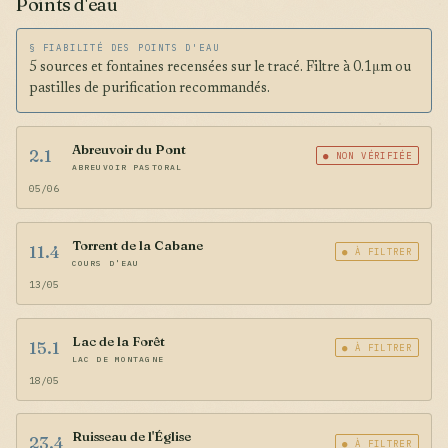
Points d'eau
§ FIABILITÉ DES POINTS D'EAU
5 sources et fontaines recensées sur le tracé. Filtre à 0.1μm ou
pastilles de purification recommandés.
Abreuvoir du Pont
2.1
● NON VÉRIFIÉE
ABREUVOIR PASTORAL
05/06
Torrent de la Cabane
11.4
● À FILTRER
COURS D'EAU
13/05
Lac de la Forêt
15.1
● À FILTRER
LAC DE MONTAGNE
18/05
Ruisseau de l'Église
23.4
● À FILTRER