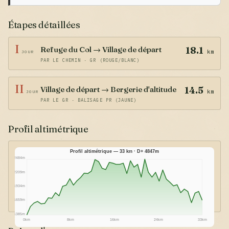
Étapes détaillées
I
Refuge du Col → Village de départ
18.1
km
JOUR
PAR LE CHEMIN · GR (ROUGE/BLANC)
II
Village de départ → Bergerie d'altitude
14.5
km
JOUR
PAR LE GR · BALISAGE PR (JAUNE)
Profil altimétrique
Profil altimétrique — 33 km · D+ 4847m
2484m
2209m
1934m
1659m
1385m
0km
8km
16km
24km
33km