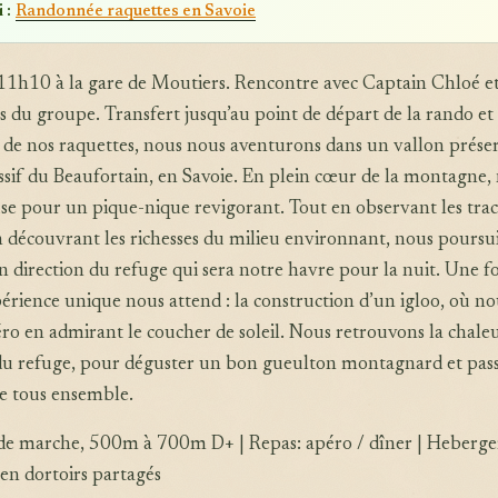
 :
Randonnée raquettes en Savoie
11h10 à la gare de Moutiers. Rencontre avec Captain Chloé et
du groupe. Transfert jusqu’au point de départ de la rando et 
 de nos raquettes, nous nous aventurons dans un vallon prése
sif du Beaufortain, en Savoie. En plein cœur de la montagne,
se pour un pique-nique revigorant. Tout en observant les trac
 découvrant les richesses du milieu environnant, nous poursu
 direction du refuge qui sera notre havre pour la nuit. Une fo
périence unique nous attend : la construction d’un igloo, où no
ro en admirant le coucher de soleil. Nous retrouvons la chale
du refuge, pour déguster un bon gueulton montagnard et pass
rée tous ensemble.
 de marche, 500m à 700m D+ | Repas: apéro / dîner | Heberg
 en dortoirs partagés