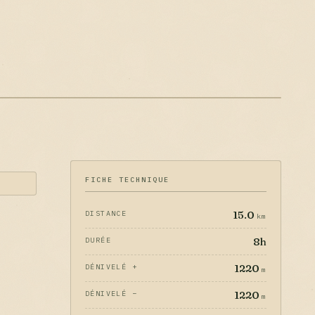
FICHE TECHNIQUE
15.0
DISTANCE
km
8h
DURÉE
1220
DÉNIVELÉ +
m
1220
DÉNIVELÉ −
m