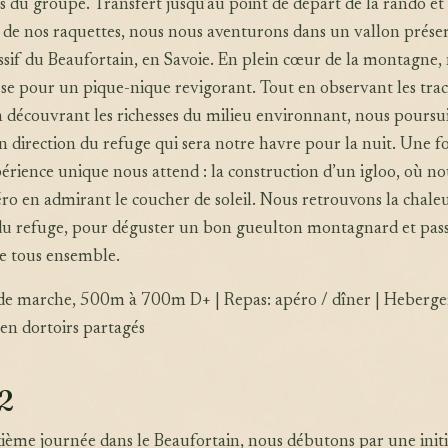
du groupe. Transfert jusqu’au point de départ de la rando et 
 de nos raquettes, nous nous aventurons dans un vallon prése
sif du Beaufortain, en Savoie. En plein cœur de la montagne,
se pour un pique-nique revigorant. Tout en observant les trac
 découvrant les richesses du milieu environnant, nous poursu
 direction du refuge qui sera notre havre pour la nuit. Une fo
périence unique nous attend : la construction d’un igloo, où no
ro en admirant le coucher de soleil. Nous retrouvons la chale
du refuge, pour déguster un bon gueulton montagnard et pass
rée tous ensemble.
 de marche, 500m à 700m D+ | Repas: apéro / dîner | Heberg
 en dortoirs partagés
 2
ième journée dans le Beaufortain, nous débutons par une initi