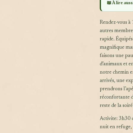
📖 À lire aussi
Rendez-vous à 
autres membres 
rapide. Équipés
magnifique mas
faisons une pau
d’animaux et en
notre chemin en
arrivés, une ex
prendrons l’apé
réconfortante 
reste de la soi
Activite: 3h30
nuit en refuge,