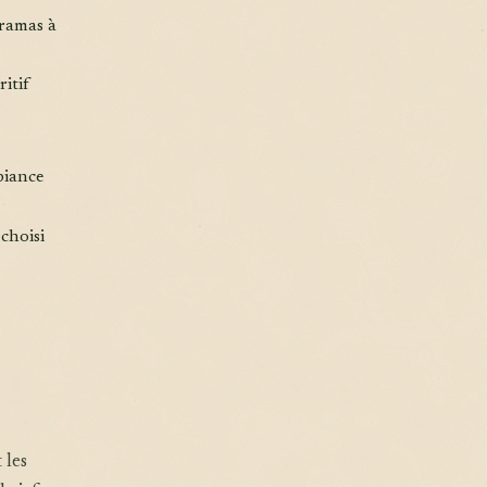
oramas à
ritif
biance
choisi
 les