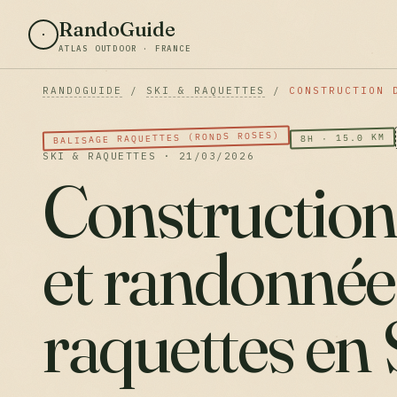
RandoGuide
ATLAS OUTDOOR · FRANCE
RANDOGUIDE
/
SKI & RAQUETTES
/
CONSTRUCTION 
BALISAGE RAQUETTES (RONDS ROSES)
8H · 15.0 KM
SKI & RAQUETTES · 21/03/2026
Construction 
et randonnée
raquettes en 