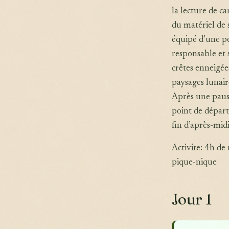
la lecture de c
du matériel de 
équipé d’une pe
responsable et 
crêtes enneigé
paysages lunair
Après une pause
point de départ
fin d’après-mid
Activite: 4h d
pique-nique
Jour 1