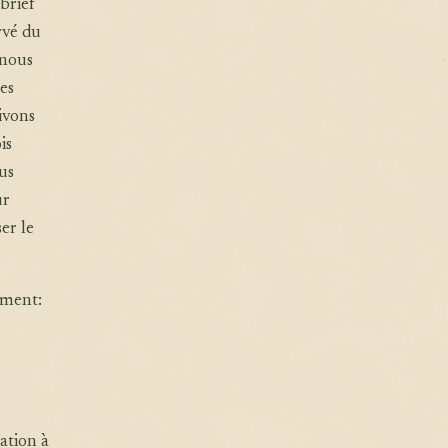
brief
rvé du
 nous
es
ivons
is
us
ur
er le
ement:
ation à