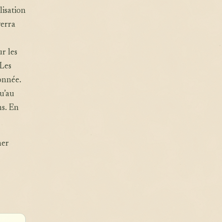
lisation
verra
r les
 Les
onnée.
u’au
ns. En
ner