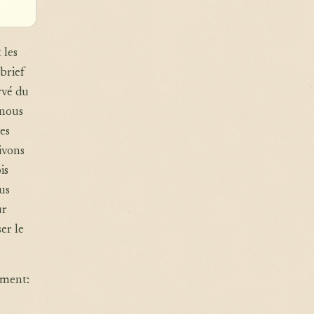
 les
brief
rvé du
 nous
es
ivons
is
us
ur
er le
ement: