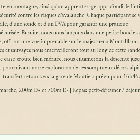
arte en montagne, ainsi qu’un apprentissage approfondi de l’uti
sécurité contre les risques d’avalanche. Chaque participant se 
lle, d’une sonde et d’un DVA pour garantir une pratique
sécurisée. Ensuite, nous nous lançons dans une petite boucle su
es, offrant une vue imprenable sur le majestueux Mont-Blanc.
es et sauvages nous émerveilleront tout au long de cette rand
 casse-croûte bien méritée, nous entamerons la descente jusq
, poursuivant notre exploration de ces somptueux décors alpi
i, transfert retour vers la gare de Moutiers prévu pour 16h45.
e marche, 200m D+ et 700m D- | Repas: petit-déjeuner / déjeu