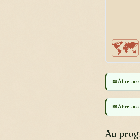
🗺️
📖 À lire aussi
📖 À lire aussi
Au pro