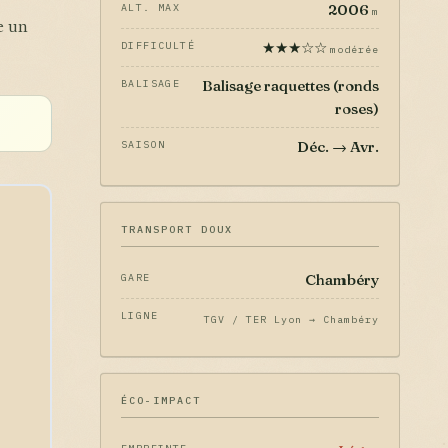
2006
ALT. MAX
m
e un
★★★☆☆
DIFFICULTÉ
modérée
Balisage raquettes (ronds
BALISAGE
roses)
Déc. → Avr.
SAISON
TRANSPORT DOUX
Chambéry
GARE
LIGNE
TGV / TER Lyon → Chambéry
ÉCO-IMPACT