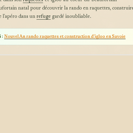
é dans son
raquettes
-et-igloo-au-coeur-du-beaufortain-
ortain natal pour découvrir la rando en raquettes, construir
e l'apéro dans un
refuge
gardé inoubliable.
 :
Nouvel An rando raquettes et construction d’igloo en Savoie