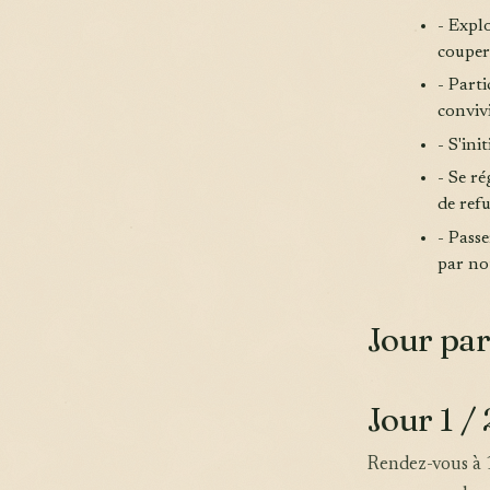
- Explo
couper 
- Parti
conviv
- S'ini
- Se r
de ref
- Pass
par no
Jour par
Jour 1 / 
Rendez-vous à 