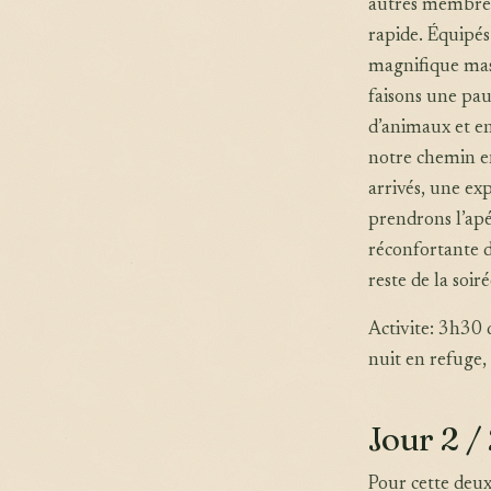
autres membres 
rapide. Équipés
magnifique mas
faisons une pau
d’animaux et en
notre chemin en
arrivés, une ex
prendrons l’apé
réconfortante 
reste de la soi
Activite: 3h30
nuit en refuge,
Jour 2 /
Pour cette deux