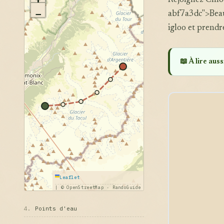
Rejoignez Chlo
−
abf7a3dc">Beauf
igloo et prendr
📖 À lire aussi
Leaflet
|
© OpenStreetMap · RandoGuide
4.
Points d'eau