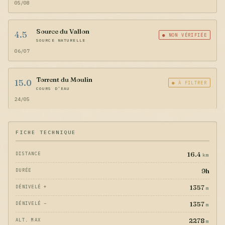
05/08
Source du Vallon
4.5
● NON VÉRIFIÉE
SOURCE NATURELLE
06/07
Torrent du Moulin
15.0
● À FILTRER
COURS D'EAU
24/05
FICHE TECHNIQUE
16.4
DISTANCE
km
9h
DURÉE
1357
DÉNIVELÉ +
m
1357
DÉNIVELÉ −
m
2278
ALT. MAX
m