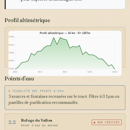
Profil altimétrique
Profil altimétrique — 16 km · D+ 1357m
2278m
2016m
1755m
1493m
1232m
0km
4km
8km
12km
16km
Points d'eau
§ FIABILITÉ DES POINTS D'EAU
3 sources et fontaines recensées sur le tracé. Filtre à 0.1μm ou
pastilles de purification recommandés.
Refuge du Vallon
2.2
● NON VÉRIFIÉE
POINT D'EAU DU REFUGE