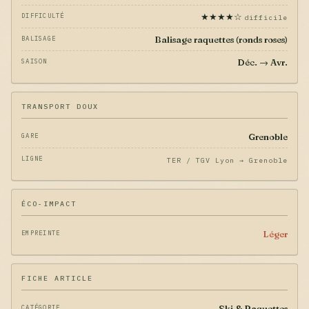
★★★★☆
DIFFICULTÉ
difficile
Balisage raquettes (ronds roses)
BALISAGE
Déc. → Avr.
SAISON
TRANSPORT DOUX
Grenoble
GARE
LIGNE
TER / TGV Lyon → Grenoble
ÉCO-IMPACT
Léger
EMPREINTE
FICHE ARTICLE
Ski & Raquettes
CATÉGORIE