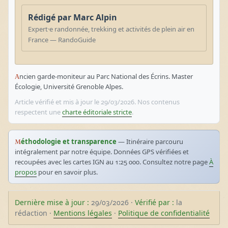
Rédigé par Marc Alpin
Expert·e randonnée, trekking et activités de plein air en
France — RandoGuide
Ancien garde-moniteur au Parc National des Écrins. Master
Écologie, Université Grenoble Alpes.
Article vérifié et mis à jour le 29/03/2026. Nos contenus
respectent une
charte éditoriale stricte
.
Méthodologie et transparence
— Itinéraire parcouru
intégralement par notre équipe. Données GPS vérifiées et
recoupées avec les cartes IGN au 1:25 000. Consultez notre page
À
propos
pour en savoir plus.
Dernière mise à jour :
29/03/2026 ·
Vérifié par :
la
rédaction ·
Mentions légales
·
Politique de confidentialité