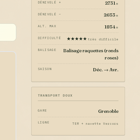
2731
DÉNIVELÉ +
m
2653
DÉNIVELÉ −
m
1854
ALT. MAX
m
★★★★★
DIFFICULTÉ
très difficile
Balisage raquettes (ronds
BALISAGE
roses)
Déc. → Avr.
SAISON
TRANSPORT DOUX
Grenoble
GARE
LIGNE
TER + navette Vercors