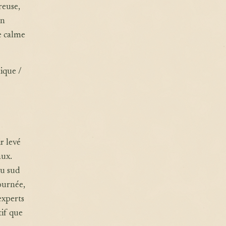
reuse,
en
le calme
ique /
r levé
aux.
au sud
journée,
experts
tif que