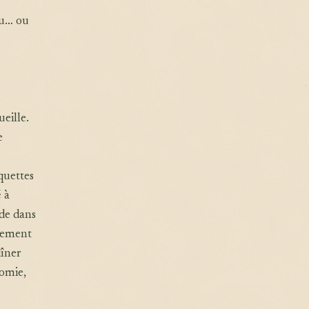
eu… ou
eille.
e
quettes
 à
ide dans
blement
dîner
nomie,