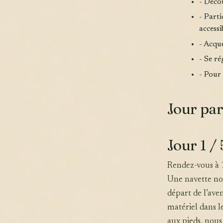
- Déco
- Parti
accessi
- Acqu
- Se r
- Pour 
Jour par
Jour 1 / 
Rendez-vous à 1
Une navette nou
départ de l’aven
matériel dans l
aux pieds, nou