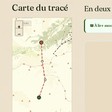
Carte du tracé
En deux
VERCORS
+
📖 À lire aussi
−