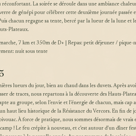
 réconfortant. La soirée se déroule dans une ambiance chaleu
verre de génépi pour célébrer cette deuxième journée passée 
Puis chacun regagne sa tente, bercé par la lueur de la lune et 
uts-Plateaux.
 marche, 7 km et 350m de D+ | Repas: petit déjeuner / pique-n
ement: nuit sous tente
5
ières lueurs du jour, bien au chaud dans les duvets. Après avoi
isser de traces, nous repartons à la découverte des Hauts-Plate
dapte au groupe, selon l’envie et l’énergie de chacun, mais cap 
un haut lieu historique de la Résistance du Vercors. En fin de 
 bivouac. À force de pratique, nous sommes désormais de vrais 
amp ! Le feu crépite à nouveau, et c’est autour d’un dîner fes