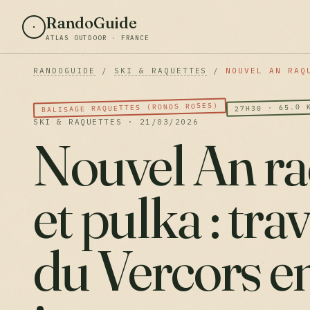
RandoGuide
ATLAS OUTDOOR · FRANCE
RANDOGUIDE
/
SKI & RAQUETTES
/
NOUVEL AN RAQ
BALISAGE RAQUETTES (RONDS ROSES)
27H30 · 65.0 
SKI & RAQUETTES · 21/03/2026
Nouvel An ra
et pulka : tra
du Vercors e