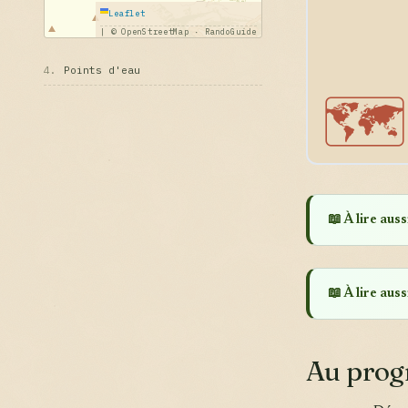
Leaflet
|
© OpenStreetMap · RandoGuide
4.
Points d'eau
🗺️
📖 À lire aussi
📖 À lire aussi
Au pro