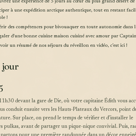
uvrez une expérience de 5 jours au cœur du plus grand désert de
ciper à une expédition arctique authentique, tout en restant facil
ble !
érir des compétences pour bivouaquer en toute autonomie dans l
égaler d'une bonne cuisine maison cuisiné avec amour par Captai
voir un résumé de nos séjours du réveillon en vidéo, c’est ici !
 jour
5
1h30 devant la gare de Die, où votre capitaine Édith vous accu
s conduit ensuite vers les Hauts-Plateaux du Vercors, point d
ture. Sur place, on prend le temps de vérifier et d’installer le
es pulkas, avant de partager un pique-nique convivial. Puis, ra
s partons pour une première randonnée dans un décor enneigé