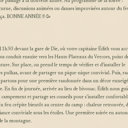
le passage à la nouvelle année. Au programme de la soirée :
urne, discussions animées ou danses improvisées autour du f
t ça. BONNE ANNÉE !! 🥳
1h30 devant la gare de Die, où votre capitaine Édith vous accu
s conduit ensuite vers les Hauts-Plateaux du Vercors, point d
ture. Sur place, on prend le temps de vérifier et d’installer le
es pulkas, avant de partager un pique-nique convivial. Puis, ra
s partons pour une première randonnée dans un décor enneigé
le. En fin de journée, arrivée au lieu de bivouac. Édith nous gu
du campement et partage ses conseils pour s’installer conforta
Un feu crépite bientôt au centre du camp : chaleur retrouvée, 
ance conviviale sous les étoiles. Une première soirée en auto
 de la montagne.