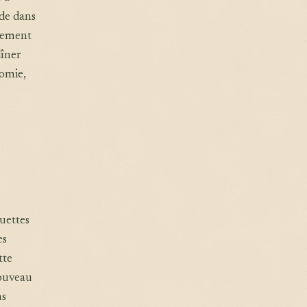
ide dans
blement
dîner
nomie,
uettes
es
tte
nouveau
as