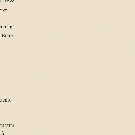
 France
e et
a neige
n Edith
eille.
e
quettes
 à