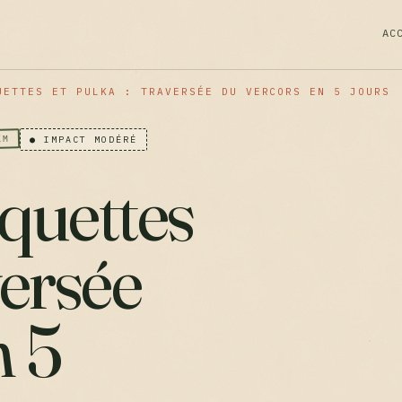
AC
UETTES ET PULKA : TRAVERSÉE DU VERCORS EN 5 JOURS
KM
● IMPACT MODÉRÉ
quettes
versée
n 5