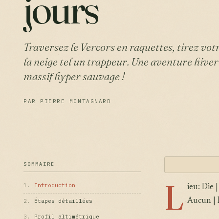
jours
Traversez le Vercors en raquettes, tirez vo
la neige tel un trappeur. Une aventure hive
massif hyper sauvage !
PAR PIERRE MONTAGNARD
SOMMAIRE
L
1.
Introduction
ieu: Die 
Aucun | 
2.
Étapes détaillées
3.
Profil altimétrique