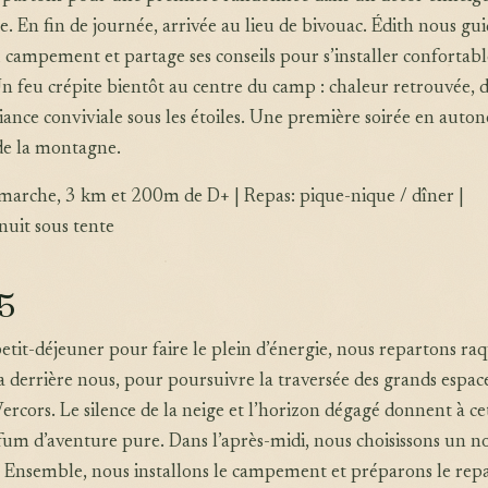
le. En fin de journée, arrivée au lieu de bivouac. Édith nous gu
du campement et partage ses conseils pour s’installer conforta
Un feu crépite bientôt au centre du camp : chaleur retrouvée, 
ance conviviale sous les étoiles. Une première soirée en auto
 de la montagne.
 marche, 3 km et 200m de D+ | Repas: pique-nique / dîner |
uit sous tente
 5
tit-déjeuner pour faire le plein d’énergie, nous repartons raq
a derrière nous, pour poursuivre la traversée des grands espac
rcors. Le silence de la neige et l’horizon dégagé donnent à ce
um d’aventure pure. Dans l’après-midi, nous choisissons un 
. Ensemble, nous installons le campement et préparons le rep