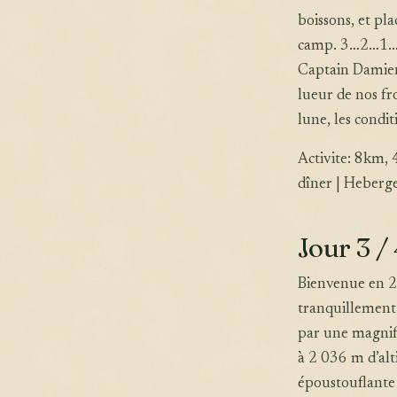
boissons, et pla
camp. 3…2…1… 
Captain Damien
lueur de nos fr
lune, les condit
Activite: 8km, 
dîner | Heberge
Jour 3 /
Bienvenue en 20
tranquillement
par une magnifi
à 2 036 m d’alt
époustouflante s