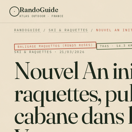
RandoGuide
ATLAS OUTDOOR · FRANCE
RANDOGUIDE
/
SKI & RAQUETTES
/
NOUVEL AN INI
BALISAGE RAQUETTES (RONDS ROSES)
7H45 · 14.3 K
SKI & RAQUETTES · 21/03/2026
Nouvel An ini
raquettes, pu
cabane dans 