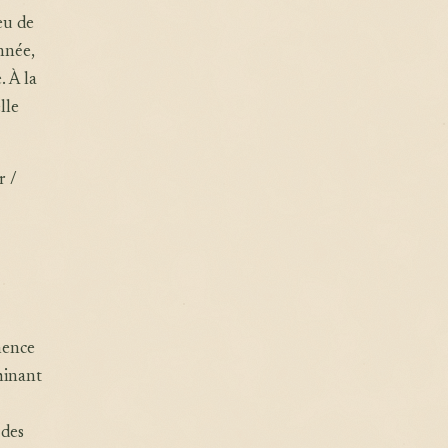
feu de
nnée,
 À la
lle
r /
mence
minant
 des