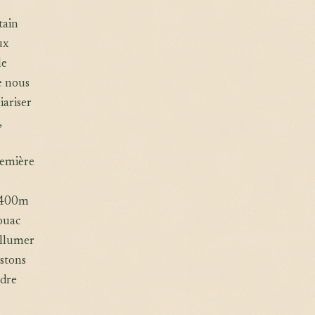
tain
ux
le
e nous
iariser
,
remière
 1400m
ouac
allumer
ustons
ndre