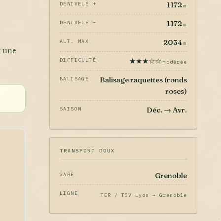
1172
DÉNIVELÉ +
m
1172
DÉNIVELÉ −
m
2034
ALT. MAX
m
t une
★★★☆☆
DIFFICULTÉ
modérée
Balisage raquettes (ronds
BALISAGE
roses)
Déc. → Avr.
SAISON
TRANSPORT DOUX
Grenoble
GARE
LIGNE
TER / TGV Lyon → Grenoble