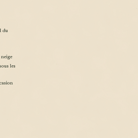
l du
 neige
sous les
casion