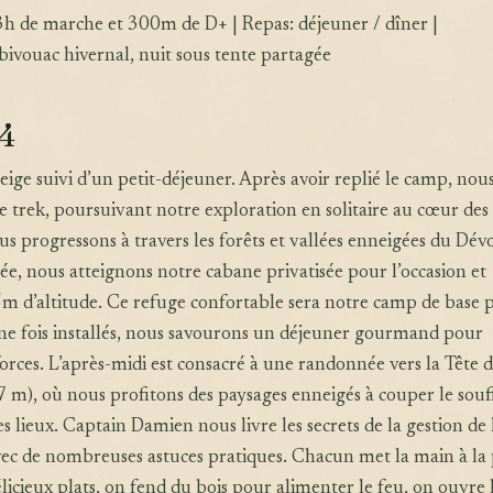
3h de marche et 300m de D+ | Repas: déjeuner / dîner |
ivouac hivernal, nuit sous tente partagée
 4
neige suivi d’un petit-déjeuner. Après avoir replié le camp, nou
 trek, poursuivant notre exploration en solitaire au cœur des
 progressons à travers les forêts et vallées enneigées du Dév
ée, nous atteignons notre cabane privatisée pour l’occasion et
 d’altitude. Ce refuge confortable sera notre camp de base p
Une fois installés, nous savourons un déjeuner gourmand pour
orces. L’après-midi est consacré à une randonnée vers la Tête 
m), où nous profitons des paysages enneigés à couper le souff
es lieux. Captain Damien nous livre les secrets de la gestion de l
avec de nombreuses astuces pratiques. Chacun met la main à la 
élicieux plats, on fend du bois pour alimenter le feu, on ouvre 