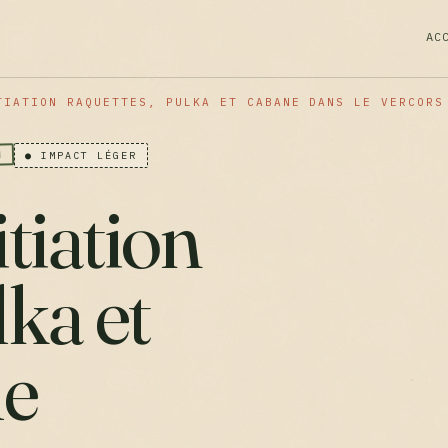
AC
TIATION RAQUETTES, PULKA ET CABANE DANS LE VERCORS
M
● IMPACT LÉGER
tiation
lka et
le