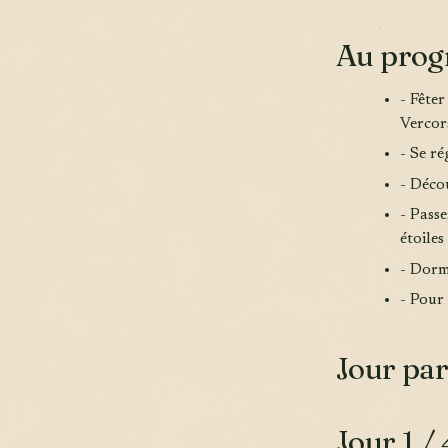
Au pro
- Fête
Vercor
- Se ré
- Déco
- Passe
étoiles 
- Dorm
- Pour 
Jour par
Jour 1 / 