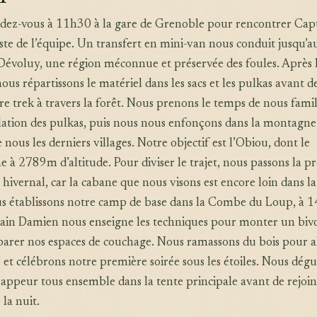
dez-vous à 11h30 à la gare de Grenoble pour rencontrer Cap
ste de l’équipe. Un transfert en mini-van nous conduit jusqu’a
Dévoluy, une région méconnue et préservée des foules. Après 
ous répartissons le matériel dans les sacs et les pulkas avant d
re trek à travers la forêt. Nous prenons le temps de nous famil
lation des pulkas, puis nous nous enfonçons dans la montagne
e nous les derniers villages. Notre objectif est l’Obiou, dont le
à 2789m d’altitude. Pour diviser le trajet, nous passons la p
 hivernal, car la cabane que nous visons est encore loin dans la
 établissons notre camp de base dans la Combe du Loup, à
ptain Damien nous enseigne les techniques pour monter un biv
éparer nos espaces de couchage. Nous ramassons du bois pour 
et célébrons notre première soirée sous les étoiles. Nous dég
appeur tous ensemble dans la tente principale avant de rejoi
la nuit.