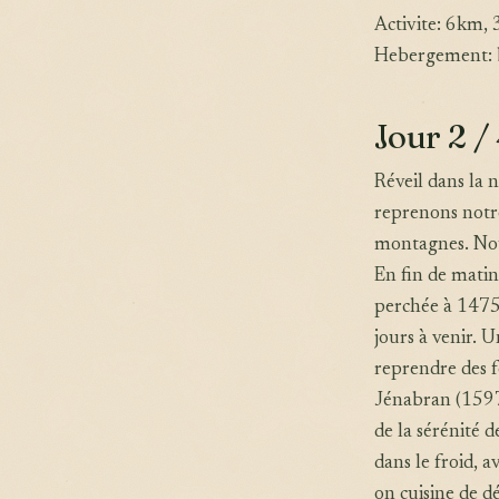
Activite: 6km, 
Hebergement: b
Jour 2 /
Réveil dans la 
reprenons notre
montagnes. Nous
En fin de matin
perchée à 1475m
jours à venir. 
reprendre des f
Jénabran (1597 
de la sérénité d
dans le froid, 
on cuisine de d