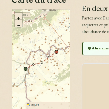
En deux
VERCORS
+
Partez avec Da
−
raquettes et pu
abondance de n
📖 À lire aussi
Leaflet