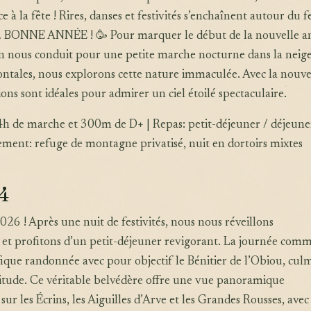
ce à la fête ! Rires, danses et festivités s’enchaînent autour du 
BONNE ANNÉE ! 🥳 Pour marquer le début de la nouvelle a
 nous conduit pour une petite marche nocturne dans la neige.
ontales, nous explorons cette nature immaculée. Avec la nouve
ions sont idéales pour admirer un ciel étoilé spectaculaire.
4h de marche et 300m de D+ | Repas: petit-déjeuner / déjeune
ment: refuge de montagne privatisé, nuit en dortoirs mixtes
 4
26 ! Après une nuit de festivités, nous nous réveillons
 et profitons d’un petit-déjeuner revigorant. La journée com
que randonnée avec pour objectif le Bénitier de l’Obiou, cul
itude. Ce véritable belvédère offre une vue panoramique
ur les Écrins, les Aiguilles d’Arve et les Grandes Rousses, avec