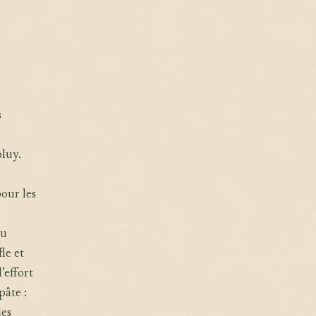
s
oluy.
our les
du
le et
’effort
pâte :
les