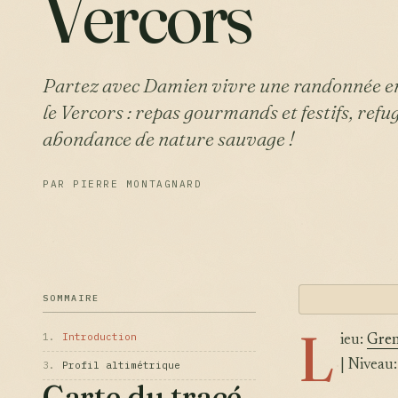
Vercors
Partez avec Damien vivre une randonnée en
le Vercors : repas gourmands et festifs, refu
abondance de nature sauvage !
PAR PIERRE MONTAGNARD
SOMMAIRE
L
1.
Introduction
ieu:
Gren
| Niveau
3.
Profil altimétrique
Carte du tracé