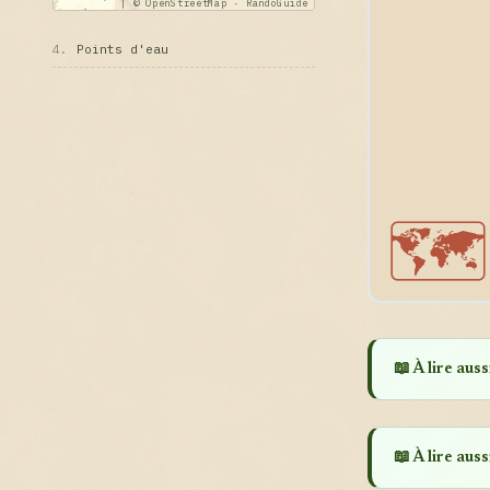
|
© OpenStreetMap · RandoGuide
4.
Points d'eau
🗺️
📖 À lire aussi
📖 À lire aussi