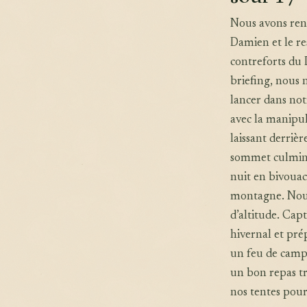
Nous avons ren
Damien et le re
contreforts du 
briefing, nous n
lancer dans not
avec la manipu
laissant derrièr
sommet culmine 
nuit en bivouac
montagne. Nous
d’altitude. Ca
hivernal et pr
un feu de camp 
un bon repas tr
nos tentes pour 