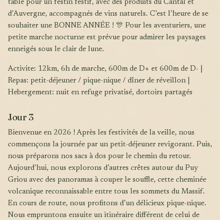
table pour un festin festif, avec des produits du Cantal et
d’Auvergne, accompagnés de vins naturels. C’est l’heure de se
souhaiter une BONNE ANNÉE ! 🎊 Pour les aventuriers, une
petite marche nocturne est prévue pour admirer les paysages
enneigés sous le clair de lune.
Activite: 12km, 6h de marche, 600m de D+ et 600m de D- |
Repas: petit-déjeuner / pique-nique / dîner de réveillon |
Hebergement: nuit en refuge privatisé, dortoirs partagés
Jour 3
Bienvenue en 2026 ! Après les festivités de la veille, nous
commençons la journée par un petit-déjeuner revigorant. Puis,
nous préparons nos sacs à dos pour le chemin du retour.
Aujourd’hui, nous explorons d’autres crêtes autour du Puy
Griou avec des panoramas à couper le souffle, cette cheminée
volcanique reconnaissable entre tous les sommets du Massif.
En cours de route, nous profitons d’un délicieux pique-nique.
Nous empruntons ensuite un itinéraire différent de celui de