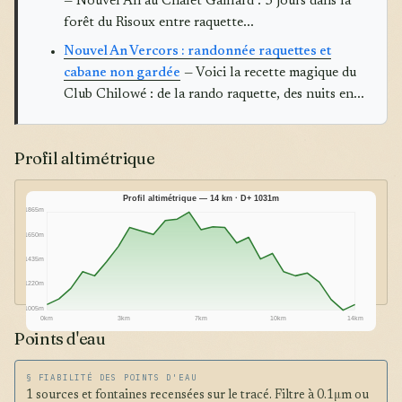
— Nouvel An au Chalet Gaillard : 3 jours dans la
forêt du Risoux entre raquette...
Nouvel An Vercors : randonnée raquettes et
cabane non gardée
— Voici la recette magique du
Club Chilowé : de la rando raquette, des nuits en...
Profil altimétrique
Profil altimétrique — 14 km · D+ 1031m
1865m
1650m
1435m
1220m
1005m
0km
3km
7km
10km
14km
Points d'eau
§ FIABILITÉ DES POINTS D'EAU
1 sources et fontaines recensées sur le tracé. Filtre à 0.1μm ou