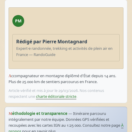
PM
Rédigé par Pierre Montagnard
Expert·e randonnée, trekking et activités de plein air en
France — RandoGuide
Accompagnateur en montagne diplômé d'État depuis 14 ans.
Plus de 25 000 km de sentiers parcourus en France.
Article vérifié et mis à jour le 29/03/2026. Nos contenus
respectent une
charte éditoriale stricte
.
Méthodologie et transparence
— Itinéraire parcouru
intégralement par notre équipe. Données GPS vérifiées et
recoupées avec les cartes IGN au 1:25 000. Consultez notre page
À
propos
pour en savoir plus.