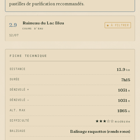
pastilles de purification recommandés.
Ruisseau du Lac Bleu
2.9
● À FILTRER
COURS D'EAU
12/07
FICHE TECHNIQUE
13.9
DISTANCE
km
7h15
DURÉE
1031
DÉNIVELÉ +
m
1031
DÉNIVELÉ −
m
1865
ALT. MAX
m
★★★☆☆
DIFFICULTÉ
modérée
Balisage raquettes (ronds roses)
BALISAGE