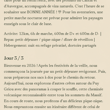
table pour un festin festif, avec des produits du Cantal et
d’Auvergne, accompagnés de vins naturels. C’est l’heure de se
souhaiter une BONNE ANNÉE ! 🎊 Pour les aventuriers, une
petite marche nocturne est prévue pour admirer les paysages
enneigés sous le clair de lune.
Activite: 12km, 6h de marche, 600m de D+ et 600m de D- |
Repas: petit-déjeuner / pique-nique / dîner de réveillon |
Hebergement: nuit en refuge privatisé, dortoirs partagés
Jour 3 / 3
Bienvenue en 2026 ! Après les festivités de la veille, nous
commençons la journée par un petit-déjeuner revigorant. Puis,
nous préparons nos sacs à dos pour le chemin du retour.
Aujourd’hui, nous explorons d’autres crêtes autour du Puy
Griou avec des panoramas à couper le souffle, cette cheminée
volcanique reconnaissable entre tous les sommets du Massif.
En cours de route, nous profitons d’un délicieux pique-nique.
Nous empruntons ensuite un itinéraire différent de celui de