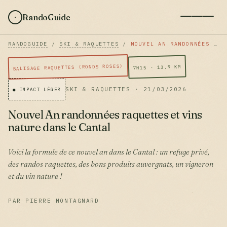
RandoGuide
RANDOGUIDE
/
SKI & RAQUETTES
/
NOUVEL AN RANDONNÉES RAQUETTES ET VINS NATURE DANS LE CANTAL
BALISAGE RAQUETTES (RONDS ROSES)
7H15 · 13.9 KM
SKI & RAQUETTES · 21/03/2026
● IMPACT LÉGER
Nouvel An randonnées raquettes et vins
nature dans le Cantal
Voici la formule de ce nouvel an dans le Cantal : un refuge privé,
des randos raquettes, des bons produits auvergnats, un vigneron
et du vin nature !
PAR PIERRE MONTAGNARD