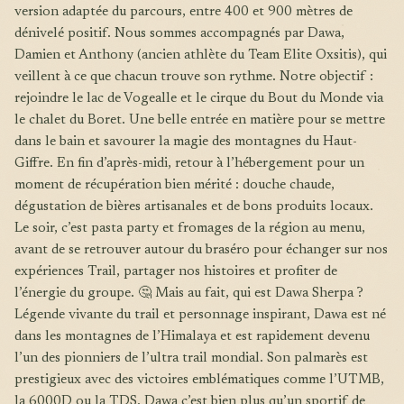
version adaptée du parcours, entre 400 et 900 mètres de
dénivelé positif. Nous sommes accompagnés par Dawa,
Damien et Anthony (ancien athlète du Team Elite Oxsitis), qui
veillent à ce que chacun trouve son rythme. Notre objectif :
rejoindre le lac de Vogealle et le cirque du Bout du Monde via
le chalet du Boret. Une belle entrée en matière pour se mettre
dans le bain et savourer la magie des montagnes du Haut-
Giffre. En fin d’après-midi, retour à l’hébergement pour un
moment de récupération bien mérité : douche chaude,
dégustation de bières artisanales et de bons produits locaux.
Le soir, c’est pasta party et fromages de la région au menu,
avant de se retrouver autour du braséro pour échanger sur nos
expériences Trail, partager nos histoires et profiter de
l’énergie du groupe. 🤔 Mais au fait, qui est Dawa Sherpa ?
Légende vivante du trail et personnage inspirant, Dawa est né
dans les montagnes de l’Himalaya et est rapidement devenu
l’un des pionniers de l’ultra trail mondial. Son palmarès est
prestigieux avec des victoires emblématiques comme l’UTMB,
la 6000D ou la TDS. Dawa c’est bien plus qu’un sportif de