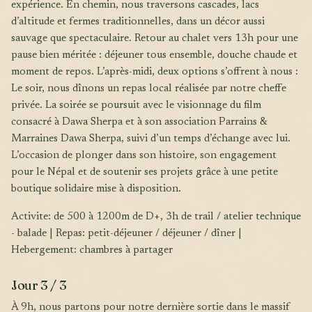
expérience. En chemin, nous traversons cascades, lacs
d’altitude et fermes traditionnelles, dans un décor aussi
sauvage que spectaculaire. Retour au chalet vers 13h pour une
pause bien méritée : déjeuner tous ensemble, douche chaude et
moment de repos. L’après-midi, deux options s’offrent à nous :
Le soir, nous dînons un repas local réalisée par notre cheffe
privée. La soirée se poursuit avec le visionnage du film
consacré à Dawa Sherpa et à son association Parrains &
Marraines Dawa Sherpa, suivi d’un temps d’échange avec lui.
L’occasion de plonger dans son histoire, son engagement
pour le Népal et de soutenir ses projets grâce à une petite
boutique solidaire mise à disposition.
Activite: de 500 à 1200m de D+, 3h de trail / atelier technique
- balade | Repas: petit-déjeuner / déjeuner / dîner |
Hebergement: chambres à partager
Jour 3 / 3
À 9h, nous partons pour notre dernière sortie dans le massif