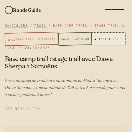
RandoGuide
RANDOGUIDE
/
TRAIL
/
BASE CAMP TRAIL : STAGE TRAIL AVEC DAWA SHERPA À SAMOËNS
BALISAGE TRAIL (FANIONS)
9H45 · 49.8 KM
● IMPACT LÉGER
TRAIL · 21/03/2026
Base camp trail : stage trail avec Dawa
Sherpa à Samoëns
Vivez un stage de trail hors du commun en Haute-Savoie avec
Dawa Sherpa : icône mondiale de l'ultra trail, il sera là pour vous
coacher pendant 3 jours !
PAR MARC ALPIN