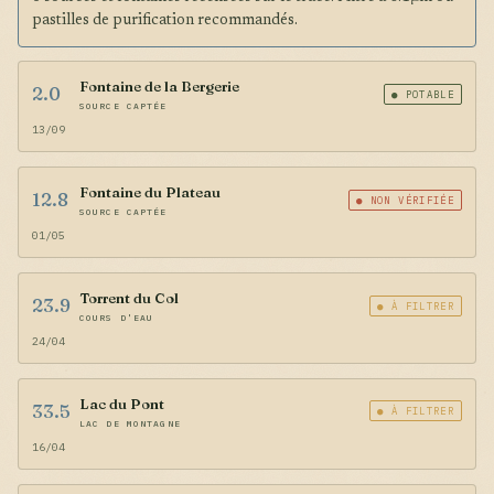
pastilles de purification recommandés.
Fontaine de la Bergerie
2.0
● POTABLE
SOURCE CAPTÉE
13/09
Fontaine du Plateau
12.8
● NON VÉRIFIÉE
SOURCE CAPTÉE
01/05
Torrent du Col
23.9
● À FILTRER
COURS D'EAU
24/04
Lac du Pont
33.5
● À FILTRER
LAC DE MONTAGNE
16/04