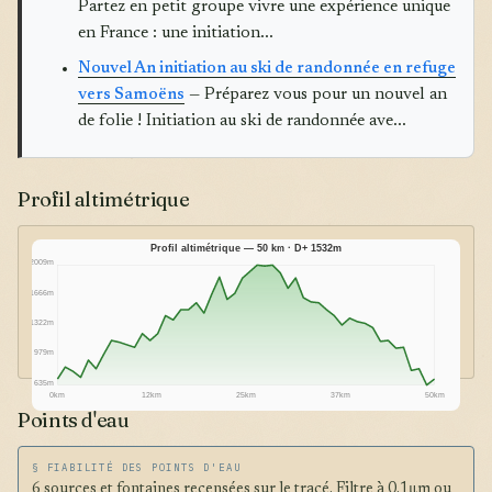
Partez en petit groupe vivre une expérience unique
en France : une initiation...
Nouvel An initiation au ski de randonnée en refuge
vers Samoëns
— Préparez vous pour un nouvel an
de folie ! Initiation au ski de randonnée ave...
Profil altimétrique
Profil altimétrique — 50 km · D+ 1532m
2009m
1666m
1322m
979m
635m
0km
12km
25km
37km
50km
Points d'eau
§ FIABILITÉ DES POINTS D'EAU
6 sources et fontaines recensées sur le tracé. Filtre à 0.1μm ou