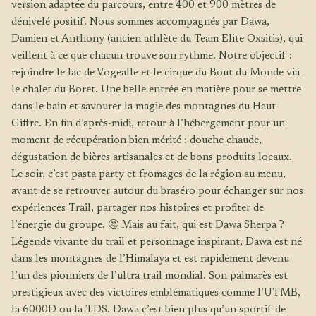
version adaptée du parcours, entre 400 et 900 mètres de
dénivelé positif. Nous sommes accompagnés par Dawa,
Damien et Anthony (ancien athlète du Team Elite Oxsitis), qui
veillent à ce que chacun trouve son rythme. Notre objectif :
rejoindre le lac de Vogealle et le cirque du Bout du Monde via
le chalet du Boret. Une belle entrée en matière pour se mettre
dans le bain et savourer la magie des montagnes du Haut-
Giffre. En fin d’après-midi, retour à l’hébergement pour un
moment de récupération bien mérité : douche chaude,
dégustation de bières artisanales et de bons produits locaux.
Le soir, c’est pasta party et fromages de la région au menu,
avant de se retrouver autour du braséro pour échanger sur nos
expériences Trail, partager nos histoires et profiter de
l’énergie du groupe. 🤔 Mais au fait, qui est Dawa Sherpa ?
Légende vivante du trail et personnage inspirant, Dawa est né
dans les montagnes de l’Himalaya et est rapidement devenu
l’un des pionniers de l’ultra trail mondial. Son palmarès est
prestigieux avec des victoires emblématiques comme l’UTMB,
la 6000D ou la TDS. Dawa c’est bien plus qu’un sportif de