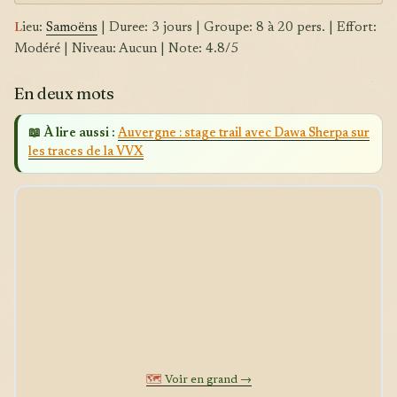
L
ieu:
Samoëns
| Duree: 3 jours | Groupe: 8 à 20 pers. | Effort:
Modéré | Niveau: Aucun | Note: 4.8/5
En deux mots
📖 À lire aussi :
Auvergne : stage trail avec Dawa Sherpa sur
les traces de la VVX
🗺️
Voir en grand →