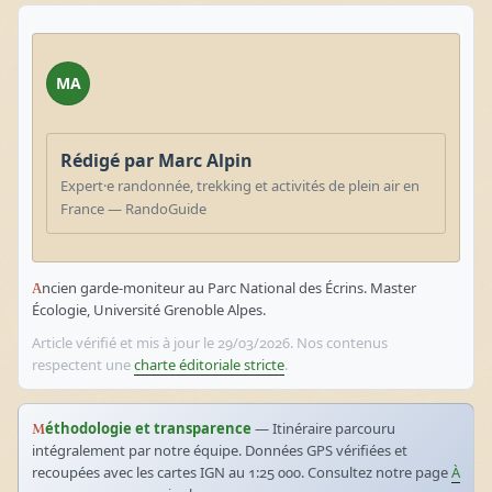
MA
Rédigé par Marc Alpin
Expert·e randonnée, trekking et activités de plein air en
France — RandoGuide
Ancien garde-moniteur au Parc National des Écrins. Master
Écologie, Université Grenoble Alpes.
Article vérifié et mis à jour le 29/03/2026. Nos contenus
respectent une
charte éditoriale stricte
.
Méthodologie et transparence
— Itinéraire parcouru
intégralement par notre équipe. Données GPS vérifiées et
recoupées avec les cartes IGN au 1:25 000. Consultez notre page
À