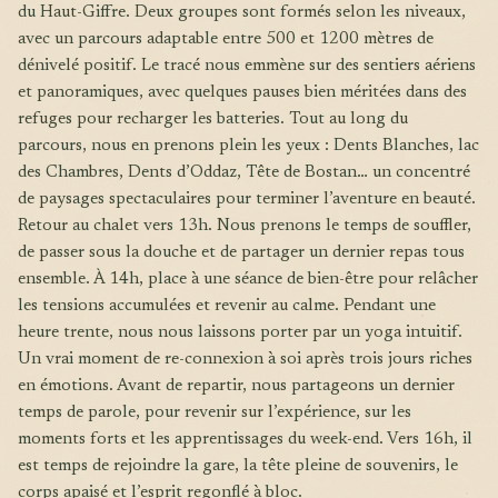
du Haut-Giffre. Deux groupes sont formés selon les niveaux,
avec un parcours adaptable entre 500 et 1200 mètres de
dénivelé positif. Le tracé nous emmène sur des sentiers aériens
et panoramiques, avec quelques pauses bien méritées dans des
refuges pour recharger les batteries. Tout au long du
parcours, nous en prenons plein les yeux : Dents Blanches, lac
des Chambres, Dents d’Oddaz, Tête de Bostan… un concentré
de paysages spectaculaires pour terminer l’aventure en beauté.
Retour au chalet vers 13h. Nous prenons le temps de souffler,
de passer sous la douche et de partager un dernier repas tous
ensemble. À 14h, place à une séance de bien-être pour relâcher
les tensions accumulées et revenir au calme. Pendant une
heure trente, nous nous laissons porter par un yoga intuitif.
Un vrai moment de re-connexion à soi après trois jours riches
en émotions. Avant de repartir, nous partageons un dernier
temps de parole, pour revenir sur l’expérience, sur les
moments forts et les apprentissages du week-end. Vers 16h, il
est temps de rejoindre la gare, la tête pleine de souvenirs, le
corps apaisé et l’esprit regonflé à bloc.