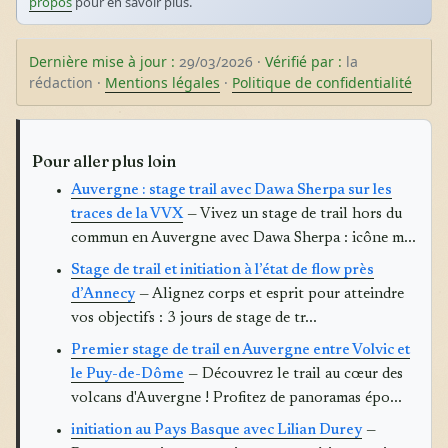
propos
pour en savoir plus.
Dernière mise à jour :
29/03/2026 ·
Vérifié par :
la
rédaction ·
Mentions légales
·
Politique de confidentialité
Pour aller plus loin
Auvergne : stage trail avec Dawa Sherpa sur les
traces de la VVX
— Vivez un stage de trail hors du
commun en Auvergne avec Dawa Sherpa : icône m...
Stage de trail et initiation à l’état de flow près
d’Annecy
— Alignez corps et esprit pour atteindre
vos objectifs : 3 jours de stage de tr...
Premier stage de trail en Auvergne entre Volvic et
le Puy-de-Dôme
— Découvrez le trail au cœur des
volcans d'Auvergne ! Profitez de panoramas épo...
initiation au Pays Basque avec Lilian Durey
—