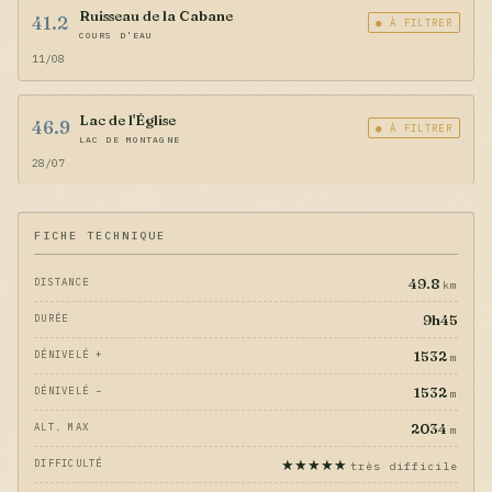
Ruisseau de la Cabane
41.2
● À FILTRER
COURS D'EAU
11/08
Lac de l'Église
46.9
● À FILTRER
LAC DE MONTAGNE
28/07
FICHE TECHNIQUE
49.8
DISTANCE
km
9h45
DURÉE
1532
DÉNIVELÉ +
m
1532
DÉNIVELÉ −
m
2034
ALT. MAX
m
★★★★★
DIFFICULTÉ
très difficile