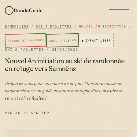
RandoGuide
RANDOGUIDE
/
SKI & RAQUETTES
/
NOUVEL AN INITIATION AU SKI DE RANDONNÉE EN REFUGE VERS SAMOËNS
JALONS ET FANIONS
6H15 · 7.8 KM
● IMPACT LÉGER
SKI & RAQUETTES · 21/03/2026
Nouvel An initiation au ski de randonnée
en refuge vers Samoëns
Préparez vous pour un nouvel an de folie ! Initiation au ski de
randonnée avec un guide de haute montagne dans un cadre de
rêve et soirée festive !
PAR JULIE SENTIER