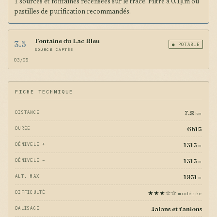
1 sources et fontaines recensées sur le tracé. Filtre à 0.1μm ou
pastilles de purification recommandés.
Fontaine du Lac Bleu
3.5
● POTABLE
SOURCE CAPTÉE
03/05
FICHE TECHNIQUE
7.8
DISTANCE
km
6h15
DURÉE
1315
DÉNIVELÉ +
m
1315
DÉNIVELÉ −
m
1951
ALT. MAX
m
★★★☆☆
DIFFICULTÉ
modérée
Jalons et fanions
BALISAGE