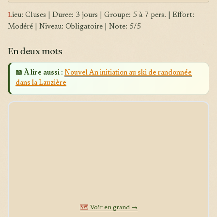
L
ieu: Cluses | Duree: 3 jours | Groupe: 5 à 7 pers. | Effort:
Modéré | Niveau: Obligatoire | Note: 5/5
En deux mots
📖 À lire aussi :
Nouvel An initiation au ski de randonnée
dans la Lauzière
🗺️
Voir en grand →