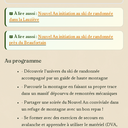
📖 À lire aussi :
Nouvel An initiation au ski de randonnée
dans la Lauzière
📖 À lire aussi :
Nouvel An initiation au ski de randonnée
près du Beaufortain
Au programme
- Découvrir l'univers du ski de randonnée
accompagné par un guide de haute montagne
- Parcourir la montagne en faisant sa propre trace
dans un massif dépourvu de remontées mécaniques
- Partager une soirée du Nouvel An conviviale dans
un refuge de montagne avec un bon repas !
- Se former avec des exercices de secours en
avalanche et apprendre à utiliser le matériel (DVA,