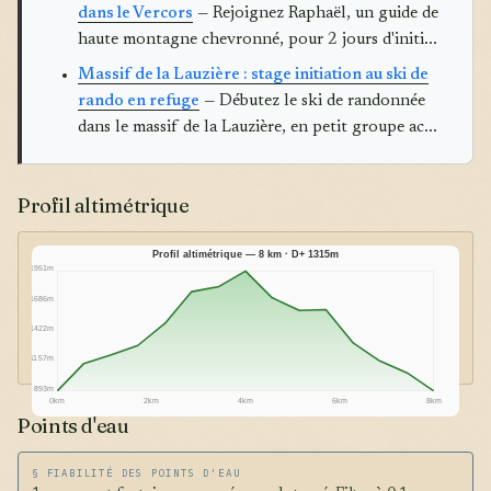
dans le Vercors
— Rejoignez Raphaël, un guide de
haute montagne chevronné, pour 2 jours d'initi...
Massif de la Lauzière : stage initiation au ski de
rando en refuge
— Débutez le ski de randonnée
dans le massif de la Lauzière, en petit groupe ac...
Profil altimétrique
Profil altimétrique — 8 km · D+ 1315m
1951m
1686m
1422m
1157m
893m
0km
2km
4km
6km
8km
Points d'eau
§ FIABILITÉ DES POINTS D'EAU