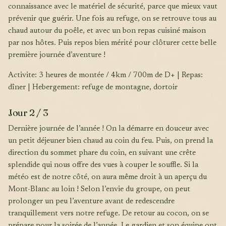
connaissance avec le matériel de sécurité, parce que mieux vaut
prévenir que guérir. Une fois au refuge, on se retrouve tous au
chaud autour du poêle, et avec un bon repas cuisiné maison
par nos hôtes. Puis repos bien mérité pour clôturer cette belle
première journée d’aventure !
Activite: 3 heures de montée / 4km / 700m de D+ | Repas:
dîner | Hebergement: refuge de montagne, dortoir
Jour 2 / 3
Dernière journée de l’année ! On la démarre en douceur avec
un petit déjeuner bien chaud au coin du feu. Puis, on prend la
direction du sommet phare du coin, en suivant une crête
splendide qui nous offre des vues à couper le souffle. Si la
météo est de notre côté, on aura même droit à un aperçu du
Mont-Blanc au loin ! Selon l’envie du groupe, on peut
prolonger un peu l’aventure avant de redescendre
tranquillement vers notre refuge. De retour au cocon, on se
prépare pour la soirée de l’année. Le gardien et son équipe ont