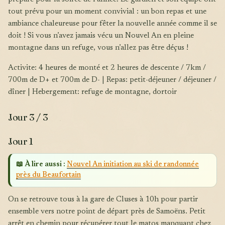
tout prévu pour un moment convivial : un bon repas et une
ambiance chaleureuse pour fêter la nouvelle année comme il se
doit ! Si vous n’avez jamais vécu un Nouvel An en pleine
montagne dans un refuge, vous n’allez pas être déçus !
Activite: 4 heures de monté et 2 heures de descente / 7km /
700m de D+ et 700m de D- | Repas: petit-déjeuner / déjeuner /
dîner | Hebergement: refuge de montagne, dortoir
Jour 3 / 3
Jour 1
📖 À lire aussi :
Nouvel An initiation au ski de randonnée
près du Beaufortain
On se retrouve tous à la gare de Cluses à 10h pour partir
ensemble vers notre point de départ près de Samoëns. Petit
arrêt en chemin pour récupérer tout le matos manquant chez