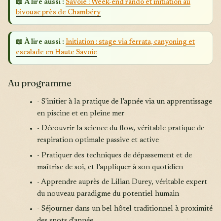
📖 À lire aussi :
Savoie : Week-end rando et initiation au
bivouac près de Chambéry
📖 À lire aussi :
Initiation : stage via ferrata, canyoning et
escalade en Haute Savoie
Au programme
- S'initier à la pratique de l'apnée via un apprentissage
en piscine et en pleine mer
- Découvrir la science du flow, véritable pratique de
respiration optimale passive et active
- Pratiquer des techniques de dépassement et de
maîtrise de soi, et l'appliquer à son quotidien
- Apprendre auprès de Lilian Durey, véritable expert
du nouveau paradigme du potentiel humain
- Séjourner dans un bel hôtel traditionnel à proximité
des spots d'apnée