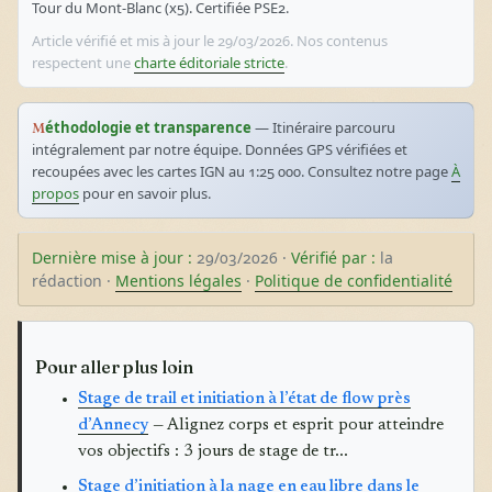
Tour du Mont-Blanc (x5). Certifiée PSE2.
Article vérifié et mis à jour le 29/03/2026. Nos contenus
respectent une
charte éditoriale stricte
.
Méthodologie et transparence
— Itinéraire parcouru
intégralement par notre équipe. Données GPS vérifiées et
recoupées avec les cartes IGN au 1:25 000. Consultez notre page
À
propos
pour en savoir plus.
Dernière mise à jour :
29/03/2026 ·
Vérifié par :
la
rédaction ·
Mentions légales
·
Politique de confidentialité
Pour aller plus loin
Stage de trail et initiation à l’état de flow près
d’Annecy
— Alignez corps et esprit pour atteindre
vos objectifs : 3 jours de stage de tr...
Stage d’initiation à la nage en eau libre dans le