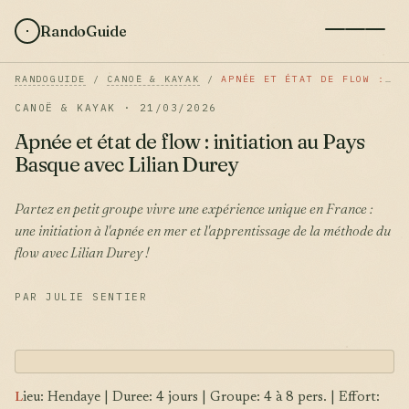
RandoGuide
RANDOGUIDE
/
CANOË & KAYAK
/
APNÉE ET ÉTAT DE FLOW : INITIATION AU PAYS BASQUE AVEC LILIAN DUREY
CANOË & KAYAK · 21/03/2026
Apnée et état de flow : initiation au Pays
Basque avec Lilian Durey
Partez en petit groupe vivre une expérience unique en France :
une initiation à l'apnée en mer et l'apprentissage de la méthode du
flow avec Lilian Durey !
PAR JULIE SENTIER
L
ieu: Hendaye | Duree: 4 jours | Groupe: 4 à 8 pers. | Effort: