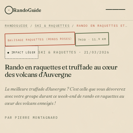
RandoGuide
RANDOGUIDE
/
SKI & RAQUETTES
/
RANDO EN RAQUETTES ET TRUFFADE AU CŒUR DES VOLCANS D’AUVERGNE
BALISAGE RAQUETTES (RONDS ROSES)
7H30 · 11.9 KM
SKI & RAQUETTES · 21/03/2026
● IMPACT LÉGER
Rando en raquettes et truffade au cœur
des volcans d’Auvergne
La meilleure truffade d'Auvergne ? C'est celle que vous dévorerez
avec votre groupe durant ce week-end de rando en raquettes au
cœur des volcans enneigés !
PAR PIERRE MONTAGNARD