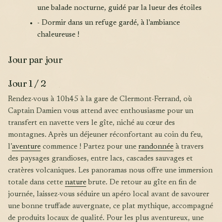
une balade nocturne, guidé par la lueur des étoiles
- Dormir dans un refuge gardé, à l'ambiance
chaleureuse !
Jour par jour
Jour 1 / 2
Rendez-vous à 10h45 à la gare de Clermont-Ferrand, où
Captain Damien vous attend avec enthousiasme pour un
transfert en navette vers le gîte, niché au cœur des
montagnes. Après un déjeuner réconfortant au coin du feu,
l’
aventure
commence ! Partez pour une
randonnée
à travers
des paysages grandioses, entre lacs, cascades sauvages et
cratères volcaniques. Les panoramas nous offre une immersion
totale dans cette
nature
brute. De retour au gîte en fin de
journée, laissez-vous séduire un apéro local avant de savourer
une bonne truffade auvergnate, ce plat mythique, accompagné
de produits locaux de qualité. Pour les plus aventureux, une