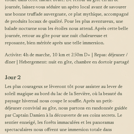
totale dans cette nature brute. De retour au gîte en fin de
journée, laissez-vous séduire un apéro local avant de savourer
une bonne truffade auvergnate, ce plat mythique, accompagné
de produits locaux de qualité. Pour les plus aventureux, une
balade nocturne sous les étoiles nous attend. Après cette belle
journée, retour au gîte pour une nuit chaleureuse et
reposante, bien méritée après une telle immersion.
Activite: 4h de marche, 10 km et 250m D+ | Repas: déjeuner /
dîner | Hebergement: nuit en gîte, chambre en dortoir partagé
Jour 2
Les plus courageux se lèveront tôt pour assister au lever de
soleil magique au bord du lac de la Servière, où la beauté du
paysage hivernal nous coupe le souffle. Après un petit-
déjeuner convivial au gîte, nous partons en randonnée guidée
par Captain Damien à la découverte de ses coins secrets. Le
sentier enneigé, les forêts immaculées et les panoramas
spectaculaires nous offrent une immersion totale dans