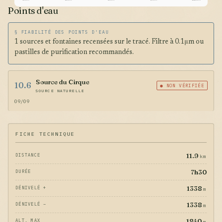
Points d'eau
§ FIABILITÉ DES POINTS D'EAU
1 sources et fontaines recensées sur le tracé. Filtre à 0.1μm ou
pastilles de purification recommandés.
Source du Cirque
10.6
● NON VÉRIFIÉE
SOURCE NATURELLE
09/09
FICHE TECHNIQUE
11.9
DISTANCE
km
7h30
DURÉE
1338
DÉNIVELÉ +
m
1338
DÉNIVELÉ −
m
1840
ALT. MAX
m