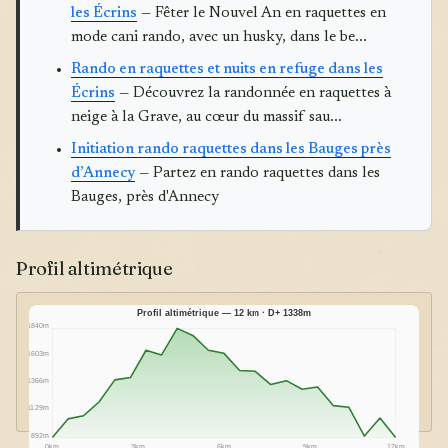
les Écrins
— Fêter le Nouvel An en raquettes en
mode cani rando, avec un husky, dans le be...
Rando en raquettes et nuits en refuge dans les
Écrins
— Découvrez la randonnée en raquettes à
neige à la Grave, au cœur du massif sau...
Initiation rando raquettes dans les Bauges près
d’Annecy
— Partez en rando raquettes dans les
Bauges, près d'Annecy
Profil altimétrique
Profil altimétrique — 12 km · D+ 1338m
1840m
1603m
1366m
1129m
892m
0km
3km
6km
9km
12km