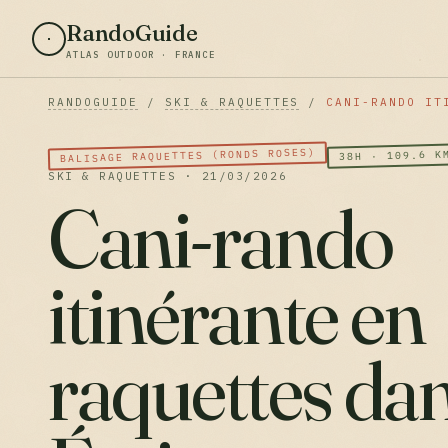
RandoGuide
ATLAS OUTDOOR · FRANCE
RANDOGUIDE
/
SKI & RAQUETTES
/
CANI-RANDO IT
BALISAGE RAQUETTES (RONDS ROSES)
38H · 109.6 K
SKI & RAQUETTES · 21/03/2026
Cani-rando
itinérante en
raquettes dan