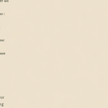
ser un
s :
e
uac
euse
our
ing