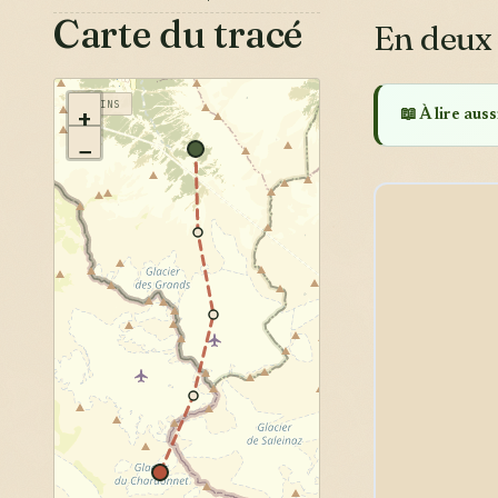
Carte du tracé
En deux
ÉCRINS
+
📖 À lire aussi
−