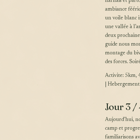
harnais et par
ambiance féériq
un voile blanc 
une vallée à l’
deux prochaines
guide nous mont
montage du bivo
des forces. Soir
Activite: 5km, 
| Hebergement: 
Jour 3 /
Aujourd’hui, no
camp et progres
familiarisons a