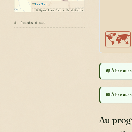
Leaflet
|
© OpenStreetMap · RandoGuide
4.
Points d'eau
🗺️
📖 À lire aussi
📖 À lire aussi
Au pro