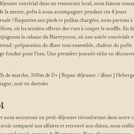
éjeuner convivial dans un restaurant local, nous faisons conn
 de la meute, prêts à nous accompagner pendant ces 4 jours
rnale ! Raquettes aux pieds et pulkas chargées, nous partons à 
èzes, où les sentiers offrent des vues à couper le souffle. En f
ejoignons la cabane du Narreyroux, où une soirée conviviale e
ttend : préparation du dîner tous ensemble, chaleur du poêle
ige fondue pour l’eau. Une première journée riche en découver
 2h de marche, 300m de D+ | Repas: déjeuner / dîner | Heber
agne, nuit en dortoirs
 4
 et nous savourons un petit-déjeuner réconfortant dans notre 
 avoir compacté nos affaires et retrouvé nos chiens, nous enfilo