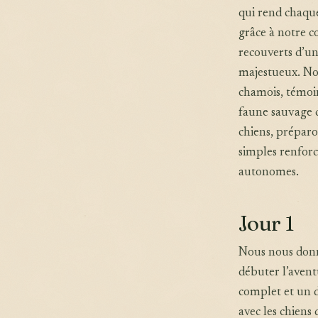
qui rend chaqu
grâce à notre c
recouverts d’un
majestueux. Nou
chamois, témoin
faune sauvage 
chiens, préparo
simples renforc
autonomes.
Jour 1
Nous nous donn
débuter l’avent
complet et un d
avec les chiens