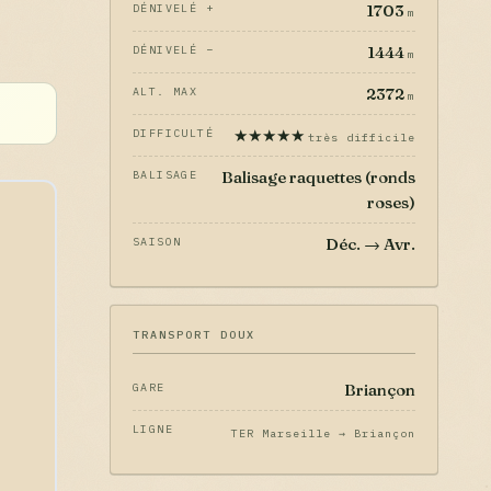
1703
DÉNIVELÉ +
m
1444
DÉNIVELÉ −
m
2372
ALT. MAX
m
★★★★★
DIFFICULTÉ
très difficile
Balisage raquettes (ronds
BALISAGE
roses)
Déc. → Avr.
SAISON
TRANSPORT DOUX
Briançon
GARE
LIGNE
TER Marseille → Briançon