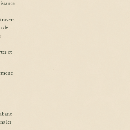
aissance
travers
in de
t
tes et
gement:
cabane
ns les