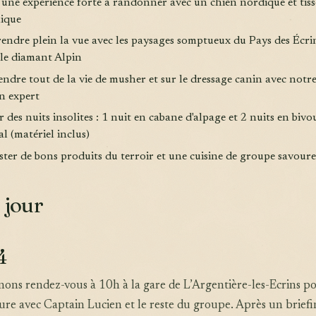
e une expérience forte à randonner avec un chien nordique et tis
nique
rendre plein la vue avec les paysages somptueux du Pays des Écrin
ble diamant Alpin
endre tout de la vie de musher et sur le dressage canin avec notr
n expert
r des nuits insolites : 1 nuit en cabane d'alpage et 2 nuits en bivo
l (matériel inclus)
ster de bons produits du terroir et une cuisine de groupe savour
 jour
4
ons rendez-vous à 10h à la gare de L’Argentière-les-Ecrins p
ure avec Captain Lucien et le reste du groupe. Après un brief