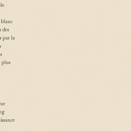
ble
 blanc
u des
s par la
s
s
 plus
our
ing
aissance