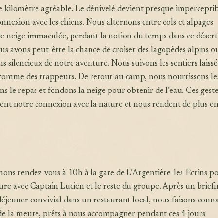
e kilomètre agréable. Le dénivelé devient presque impercepti
onnexion avec les chiens. Nous alternons entre cols et alpages
e neige immaculée, perdant la notion du temps dans ce désert
s avons peut-être la chance de croiser des lagopèdes alpins o
s silencieux de notre aventure. Nous suivons les sentiers laissé
comme des trappeurs. De retour au camp, nous nourrissons le
ns le repas et fondons la neige pour obtenir de l’eau. Ces geste
ent notre connexion avec la nature et nous rendent de plus en
ons rendez-vous à 10h à la gare de L’Argentière-les-Ecrins p
ure avec Captain Lucien et le reste du groupe. Après un brief
éjeuner convivial dans un restaurant local, nous faisons conn
 de la meute, prêts à nous accompagner pendant ces 4 jours