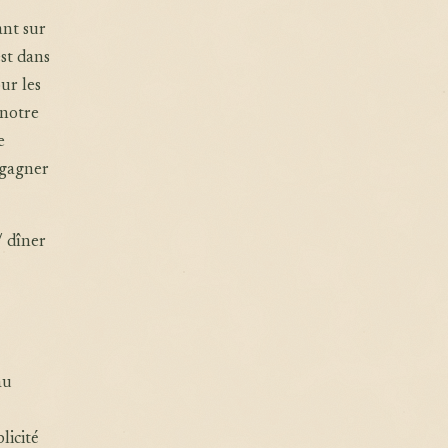
ant sur
st dans
ur les
 notre
e
egagner
/ dîner
au
licité