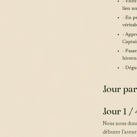
- Vivr
lien u
- En p
vérita
- Appr
Captai
- Passe
hiverna
- Dégu
Jour par
Jour 1 / 
Nous nous donn
débuter l’avent