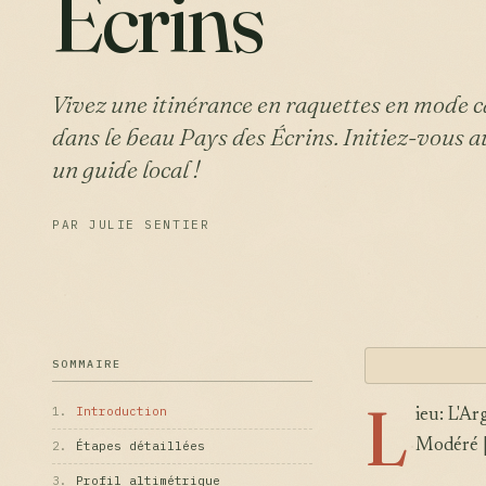
Écrins
Vivez une itinérance en raquettes en mode c
dans le beau Pays des Écrins. Initiez-vous 
un guide local !
PAR JULIE SENTIER
SOMMAIRE
L
1.
Introduction
ieu: L'Ar
Modéré |
2.
Étapes détaillées
3.
Profil altimétrique