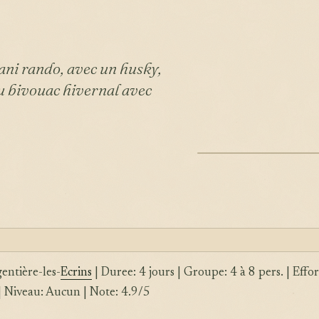
ani rando, avec un husky,
au bivouac hivernal avec
ILLUSTRATION
gentière-les-
Ecrins
| Duree: 4 jours | Groupe: 4 à 8 pers. | Effor
 Niveau: Aucun | Note: 4.9/5