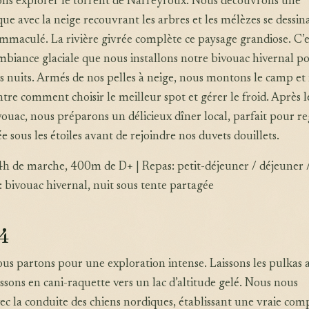
tons explorer le torrent de Narreyroux. Nous découvrons une
ue avec la neige recouvrant les arbres et les mélèzes se dessin
immaculé. La rivière givrée complète ce paysage grandiose. C’e
ambiance glaciale que nous installons notre bivouac hivernal po
 nuits. Armés de nos pelles à neige, nous montons le camp et
re comment choisir le meilleur spot et gérer le froid. Après l
uac, nous préparons un délicieux dîner local, parfait pour r
ée sous les étoiles avant de rejoindre nos duvets douillets.
4h de marche, 400m de D+ | Repas: petit-déjeuner / déjeuner 
bivouac hivernal, nuit sous tente partagée
 4
us partons pour une exploration intense. Laissons les pulkas 
sons en cani-raquette vers un lac d’altitude gelé. Nous nous
vec la conduite des chiens nordiques, établissant une vraie comp