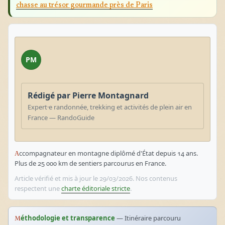
chasse au trésor gourmande près de Paris
PM
Rédigé par Pierre Montagnard
Expert·e randonnée, trekking et activités de plein air en
France — RandoGuide
Accompagnateur en montagne diplômé d'État depuis 14 ans.
Plus de 25 000 km de sentiers parcourus en France.
Article vérifié et mis à jour le 29/03/2026. Nos contenus
respectent une
charte éditoriale stricte
.
Méthodologie et transparence
— Itinéraire parcouru