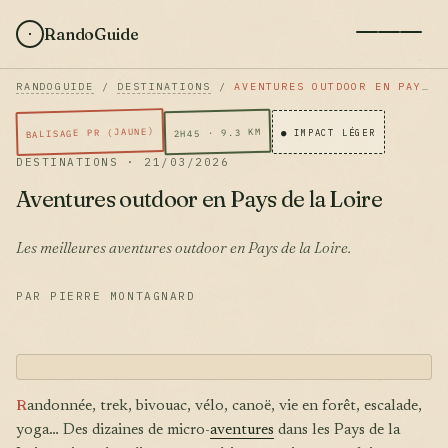
RandoGuide
RANDOGUIDE
/
DESTINATIONS
/
AVENTURES OUTDOOR EN PAYS DE LA LOIRE
BALISAGE PR (JAUNE)
2H45 · 9.3 KM
● IMPACT LÉGER
DESTINATIONS · 21/03/2026
Aventures outdoor en Pays de la Loire
Les meilleures aventures outdoor en Pays de la Loire.
PAR PIERRE MONTAGNARD
R
andonnée, trek, bivouac, vélo, canoë, vie en forêt, escalade,
yoga… Des dizaines de micro-
aventures
dans les Pays de la