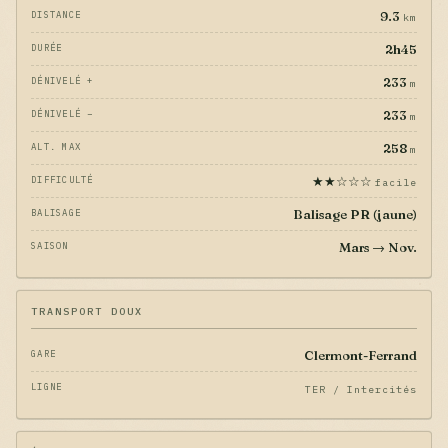
9.3
DISTANCE
km
2h45
DURÉE
233
DÉNIVELÉ +
m
233
DÉNIVELÉ −
m
258
ALT. MAX
m
★★☆☆☆
DIFFICULTÉ
facile
Balisage PR (jaune)
BALISAGE
Mars → Nov.
SAISON
TRANSPORT DOUX
Clermont-Ferrand
GARE
LIGNE
TER / Intercités