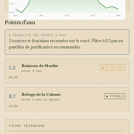
173m
145m
0km
2km
5km
7km
9km
Points d'eau
§ FIABILITÉ DES POINTS D'EAU
2 sources et fontaines recensées sur le tracé. Filtre à 0.1μm ou
pastilles de purification recommandés.
Ruisseau du Moulin
1.2
● À FILTRER
COURS D'EAU
25/05
Refuge de la Cabane
8.7
● POTABLE
POINT D'EAU DU REFUGE
12/06
FICHE TECHNIQUE