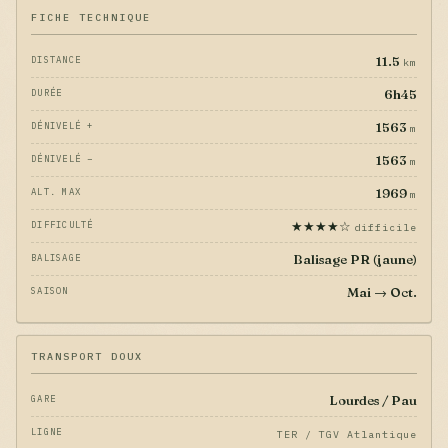
FICHE TECHNIQUE
11.5
DISTANCE
km
6h45
DURÉE
1563
DÉNIVELÉ +
m
1563
DÉNIVELÉ −
m
1969
ALT. MAX
m
★★★★☆
DIFFICULTÉ
difficile
Balisage PR (jaune)
BALISAGE
Mai → Oct.
SAISON
TRANSPORT DOUX
Lourdes / Pau
GARE
LIGNE
TER / TGV Atlantique