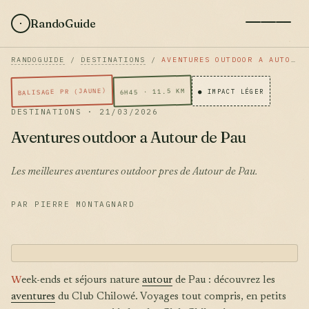
RandoGuide
RANDOGUIDE
/
DESTINATIONS
/
AVENTURES OUTDOOR A AUTOUR DE PAU
BALISAGE PR (JAUNE)
6H45 · 11.5 KM
● IMPACT LÉGER
DESTINATIONS · 21/03/2026
Aventures outdoor a Autour de Pau
Les meilleures aventures outdoor pres de Autour de Pau.
PAR PIERRE MONTAGNARD
W
eek-ends et séjours nature
autour
de Pau : découvrez les
aventures
du Club Chilowé. Voyages tout compris, en petits