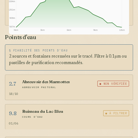
1594m
1251m
909m
567m
0km
3km
6km
9km
12km
Points d'eau
§ FIABILITÉ DES POINTS D'EAU
2 sources et fontaines recensées sur le tracé. Filtre à 0.1μm ou
pastilles de purification recommandés.
Abreuvoir des Marmottes
2.7
● NON VÉRIFIÉE
ABREUVOIR PASTORAL
18/10
Ruisseau du Lac Bleu
9.8
● À FILTRER
COURS D'EAU
01/06