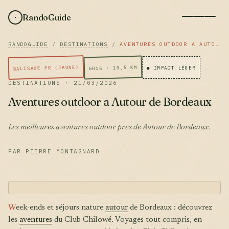
RandoGuide
RANDOGUIDE
/
DESTINATIONS
/
AVENTURES OUTDOOR A AUTOUR DE BORDEAUX
BALISAGE PR (JAUNE)
6H15 · 19.5 KM
● IMPACT LÉGER
DESTINATIONS · 21/03/2026
Aventures outdoor a Autour de Bordeaux
Les meilleures aventures outdoor pres de Autour de Bordeaux.
PAR PIERRE MONTAGNARD
W
eek-ends et séjours nature
autour
de Bordeaux : découvrez
les
aventures
du Club Chilowé. Voyages tout compris, en