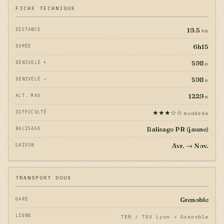
FICHE TECHNIQUE
19.5
DISTANCE
km
6h15
DURÉE
598
DÉNIVELÉ +
m
598
DÉNIVELÉ −
m
1229
ALT. MAX
m
★★★☆☆
DIFFICULTÉ
modérée
Balisage PR (jaune)
BALISAGE
Avr. → Nov.
SAISON
TRANSPORT DOUX
Grenoble
GARE
LIGNE
TER / TGV Lyon → Grenoble