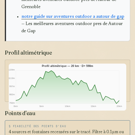
Grenoble
notre guide sur aventures outdoor a autour de gap
— Les meilleures aventures outdoor pres de Autour
de Gap
Profil altimétrique
Profil altimétrique — 20 km · D+ 598m
1229m
1113m
997m
882m
766m
0km
5km
10km
15km
20km
Points d'eau
§ FIABILITÉ DES POINTS D'EAU
4 sources et fontaines recensées sur le tracé. Filtre à 0.1μm ou