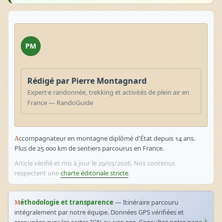
PM
Rédigé par Pierre Montagnard
Expert·e randonnée, trekking et activités de plein air en
France — RandoGuide
Accompagnateur en montagne diplômé d'État depuis 14 ans.
Plus de 25 000 km de sentiers parcourus en France.
Article vérifié et mis à jour le 29/03/2026. Nos contenus
respectent une
charte éditoriale stricte
.
Méthodologie et transparence
— Itinéraire parcouru
intégralement par notre équipe. Données GPS vérifiées et
recoupées avec les cartes IGN au 1:25 000. Consultez notre page
À