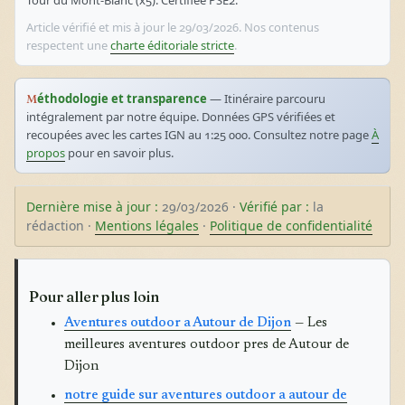
Tour du Mont-Blanc (x5). Certifiée PSE2.
Article vérifié et mis à jour le 29/03/2026. Nos contenus
respectent une
charte éditoriale stricte
.
Méthodologie et transparence
— Itinéraire parcouru
intégralement par notre équipe. Données GPS vérifiées et
recoupées avec les cartes IGN au 1:25 000. Consultez notre page
À
propos
pour en savoir plus.
Dernière mise à jour :
29/03/2026 ·
Vérifié par :
la
rédaction ·
Mentions légales
·
Politique de confidentialité
Pour aller plus loin
Aventures outdoor a Autour de Dijon
— Les
meilleures aventures outdoor pres de Autour de
Dijon
notre guide sur aventures outdoor a autour de