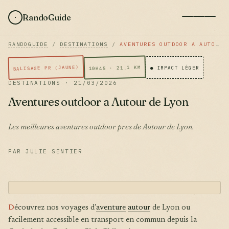
RandoGuide
RANDOGUIDE
/
DESTINATIONS
/
AVENTURES OUTDOOR A AUTOUR DE LYON
BALISAGE PR (JAUNE)
10H45 · 21.1 KM
● IMPACT LÉGER
DESTINATIONS · 21/03/2026
Aventures outdoor a Autour de Lyon
Les meilleures aventures outdoor pres de Autour de Lyon.
PAR JULIE SENTIER
D
écouvrez nos voyages d’
aventure
autour
de Lyon ou
facilement accessible en transport en commun depuis la