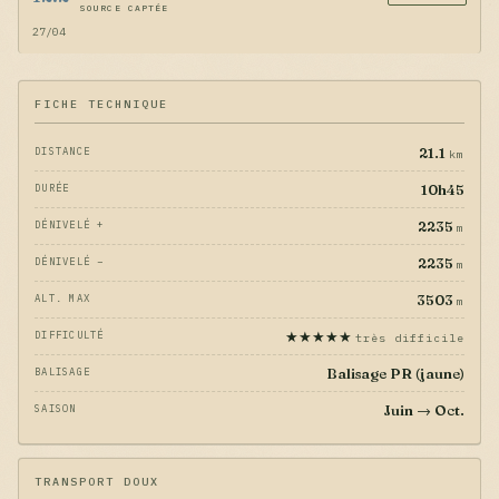
SOURCE CAPTÉE
27/04
FICHE TECHNIQUE
21.1
DISTANCE
km
10h45
DURÉE
2235
DÉNIVELÉ +
m
2235
DÉNIVELÉ −
m
3503
ALT. MAX
m
★★★★★
DIFFICULTÉ
très difficile
Balisage PR (jaune)
BALISAGE
Juin → Oct.
SAISON
TRANSPORT DOUX