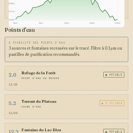
2548m
2071m
1594m
0km
5km
11km
16km
21km
Points d'eau
§ FIABILITÉ DES POINTS D'EAU
3 sources et fontaines recensées sur le tracé. Filtre à 0.1μm ou
pastilles de purification recommandés.
Refuge de la Forêt
2.0
● POTABLE
POINT D'EAU DU REFUGE
11/10
Torrent du Plateau
5.2
● À FILTRER
COURS D'EAU
16/04
Fontaine du Lac Bleu
12.2
● POTABLE