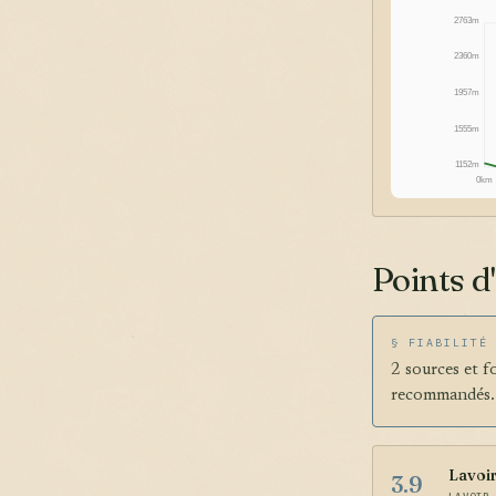
2763m
2360m
1957m
1555m
1152m
0km
Points d
§ FIABILITÉ
2 sources et f
recommandés.
Lavoir
3.9