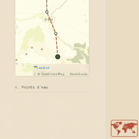
Leaflet
|
© OpenStreetMap · RandoGuide
4.
Points d'eau
🗺️