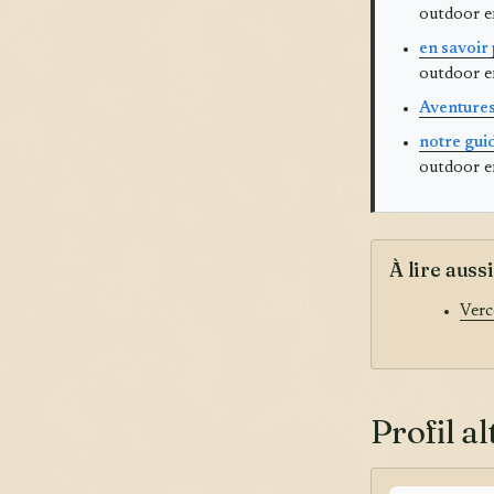
outdoor e
en savoir
outdoor 
Aventures
notre gui
outdoor e
À lire aussi
Verc
Profil a