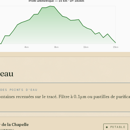
Profil altimétrique — 15 km · D+ 1834m
4km
8km
11km
15km
'eau
 DES POINTS D'EAU
ontaines recensées sur le tracé. Filtre à 0.1μm ou pastilles de purific
 de la Chapelle
● POTABLE