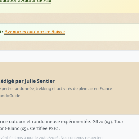
outdoor a Autour de Pau
 :
Aventures outdoor en Suisse
édigé par Julie Sentier
xpert·e randonnée, trekking et activités de plein air en France —
andoGuide
rice outdoor et randonneuse expérimentée. GR20 (x3), Tour
nt-Blanc (x5). Certifiée PSE2.
e vérifié et mis à jour le 29/03/2026. Nos contenus respectent