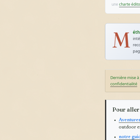
une
charte édito
M
éth
int
rec
pa
Dernière mise à 
confidentialité
Pour aller
Aventure
outdoor e
notre gui