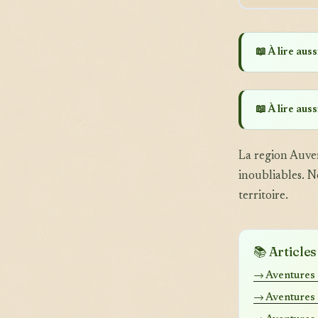
📖 À lire aussi
📖 À lire aussi
La region Auver
inoubliables. N
territoire.
📚 Article
→ Aventures 
→ Aventures 