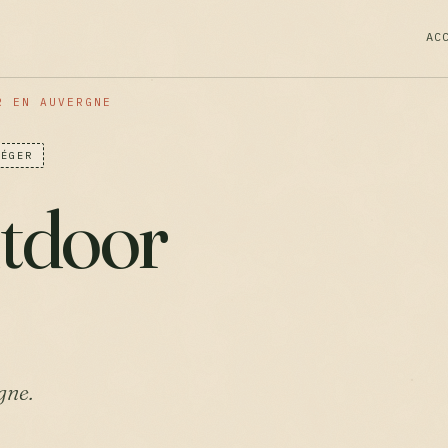
AC
R EN AUVERGNE
LÉGER
utdoor
gne.