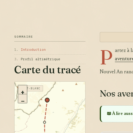
SOMMAIRE
P
1.
Introduction
artez à 
aventur
3.
Profil altimétrique
Carte du tracé
Nouvel An rand
MONT-BLANC
+
Nos ave
−
📖 À lire aussi