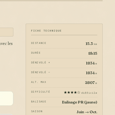
FICHE TECHNIQUE
15.3
DISTANCE
vec les
km
8h15
DURÉE
1834
DÉNIVELÉ +
m
1834
DÉNIVELÉ −
m
2807
ALT. MAX
m
★★★★☆
DIFFICULTÉ
difficile
Balisage PR (jaune)
BALISAGE
Juin → Oct.
SAISON