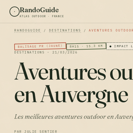
RandoGuide
ATLAS OUTDOOR · FRANCE
RANDOGUIDE
/
DESTINATIONS
/
AVENTURES OUTDOO
BALISAGE PR (JAUNE)
8H15 · 15.3 KM
● IMPACT 
DESTINATIONS · 21/03/2026
Aventures o
en Auvergne
Les meilleures aventures outdoor en Auver
PAR JULIE SENTIER