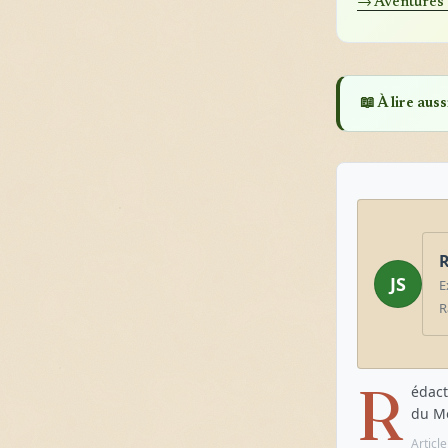
→ Aventures 
📖 À lire aussi
R
JS
E
R
R
édact
du Mo
Articl