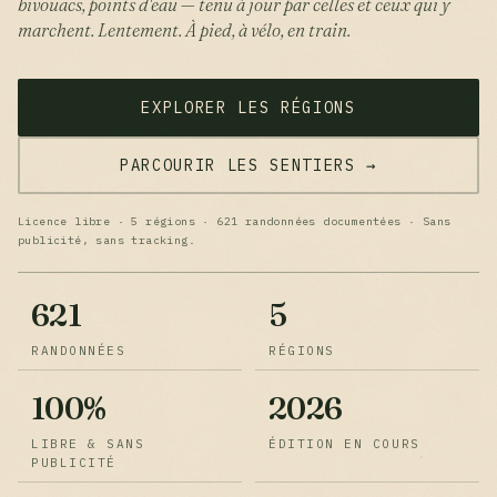
bivouacs, points d'eau — tenu à jour par celles et ceux qui y
marchent. Lentement. À pied, à vélo, en train.
EXPLORER LES RÉGIONS
PARCOURIR LES SENTIERS →
Licence libre · 5 régions · 621 randonnées documentées · Sans
publicité, sans tracking.
621
5
RANDONNÉES
RÉGIONS
100%
2026
LIBRE & SANS
ÉDITION EN COURS
PUBLICITÉ