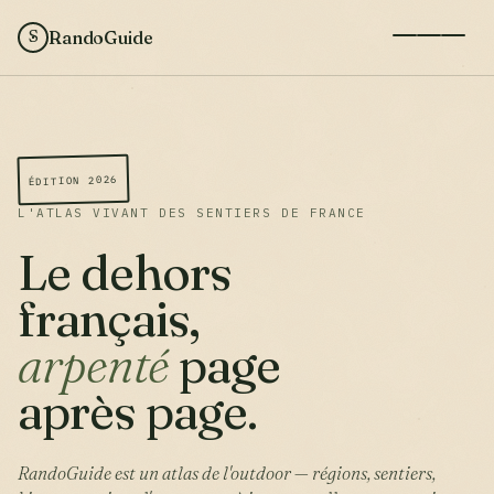
RandoGuide
S
ÉDITION 2026
L'ATLAS VIVANT DES SENTIERS DE FRANCE
Le dehors
français,
arpenté
page
après page.
RandoGuide est un atlas de l'outdoor — régions, sentiers,