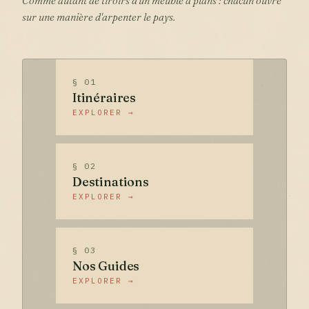
Comme autant de tiroirs d'un meuble à plans : chacun ouvre
sur une manière d'arpenter le pays.
§ 01
Itinéraires
EXPLORER →
§ 02
Destinations
EXPLORER →
§ 03
Nos Guides
EXPLORER →