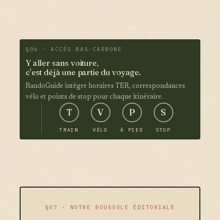
§06 · ACCÈS BAS-CARBONE
Y aller sans voiture,
c'est déjà une partie du voyage.
RandoGuide intègre horaires TER, correspondances
vélo et points de stop pour chaque itinéraire.
T
V
P
S
TRAIN
VÉLO
À PIED
STOP
§07 · NOTRE BOUSSOLE ÉDITORIALE