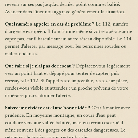
revenir sur ses pas jusqu'au dernier point connu et balisé.
Avancer dans l'inconnu aggrave généralement la situation.
Quel numéro appeler en cas de problème ?
Le 112, numéro
d'urgence européen. Il fonctionne même si votre opérateur ne
capte pas, car il bascule sur un autre réseau disponible. Le 114
permet d'alerter par message pour les personnes sourdes ou
malentendantes.
Que faire si je n'ai pas de réseau ?
Déplacez-vous légèrement
vers un point haut et dégagé pour tenter de capter, puis
réessayez le 112. Si l'appel reste impossible, restez sur place,
rendez-vous visible et attendez : un proche prévenu de votre
itinéraire pourra donner l'alerte.
Suivre une rivière est-il une bonne idée ?
C'est à manier avec
prudence. En moyenne montagne, un cours d'eau peut
conduire vers une vallée habitée, mais en terrain escarpé il
mène souvent à des gorges ou des cascades dangereuses. Le
retour sur le sentier connu reste plus sûr.