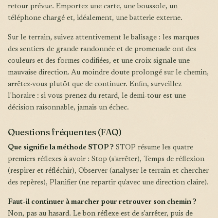
retour prévue. Emportez une carte, une boussole, un
téléphone chargé et, idéalement, une batterie externe.
Sur le terrain, suivez attentivement le balisage : les marques
des sentiers de grande randonnée et de promenade ont des
couleurs et des formes codifiées, et une croix signale une
mauvaise direction. Au moindre doute prolongé sur le chemin,
arrêtez-vous plutôt que de continuer. Enfin, surveillez
l'horaire : si vous prenez du retard, le demi-tour est une
décision raisonnable, jamais un échec.
Questions fréquentes (FAQ)
Que signifie la méthode STOP ?
STOP résume les quatre
premiers réflexes à avoir : Stop (s'arrêter), Temps de réflexion
(respirer et réfléchir), Observer (analyser le terrain et chercher
des repères), Planifier (ne repartir qu'avec une direction claire).
Faut-il continuer à marcher pour retrouver son chemin ?
Non, pas au hasard. Le bon réflexe est de s'arrêter, puis de