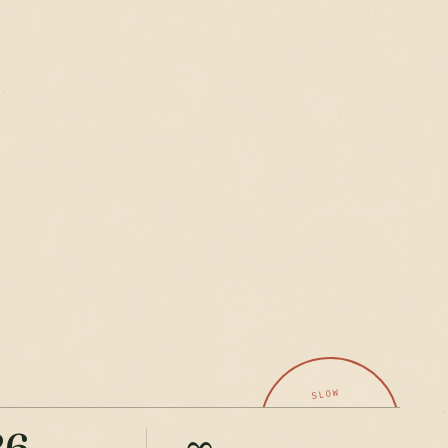
R
t bien
SLOW
Tourisme
ses
26
∞
CERTIFIÉ PAR