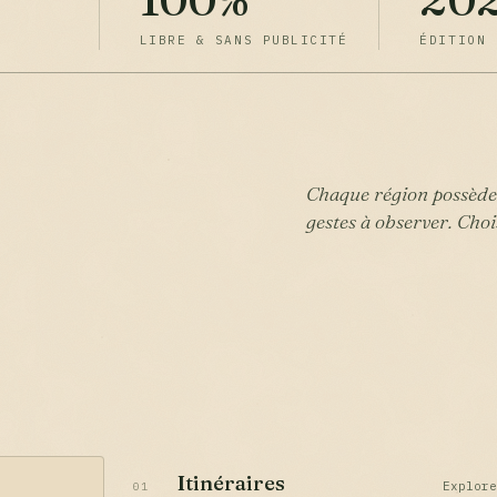
chaussur
LIBRE & SANS PUBLICITÉ
ÉDITION 
ÉQUIPEMENT
2026-0
Chaque région possède s
gestes à observer. Chois
Itinéraires
Explor
01