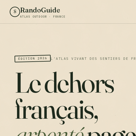
RandoGuide
S
ATLAS OUTDOOR · FRANCE
ÉDITION 2026
L'ATLAS VIVANT DES SENTIERS DE F
Le dehors
français,
arpenté
page