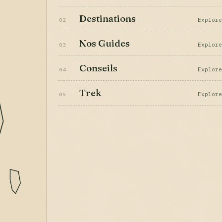
Destinations
Explor
02
Nos Guides
Explor
03
Conseils
Explor
04
Trek
Explor
05