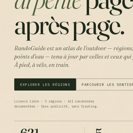
après page.
RandoGuide est un atlas de l'outdoor — régions, 
points d'eau — tenu à jour par celles et ceux qu
À pied, à vélo, en train.
EXPLORER LES RÉGIONS
PARCOURIR LES SENTIE
Licence libre · 5 régions · 621 randonnées
documentées · Sans publicité, sans tracking.
621
5