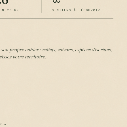
es...
L'USAGE · 2026
EN COURS
SENTIERS À DÉCOUVRIR
5-30
on propre cahier : reliefs, saisons, espèces discrètes,
issez votre territoire.
er →