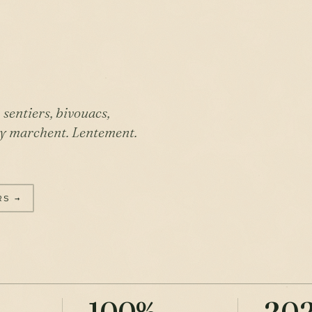
sentiers, bivouacs,
i y marchent. Lentement.
RS →
FICHE DU JOU
Commen
choisir 
100%
20