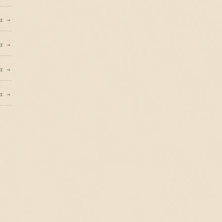
er →
er →
er →
er →