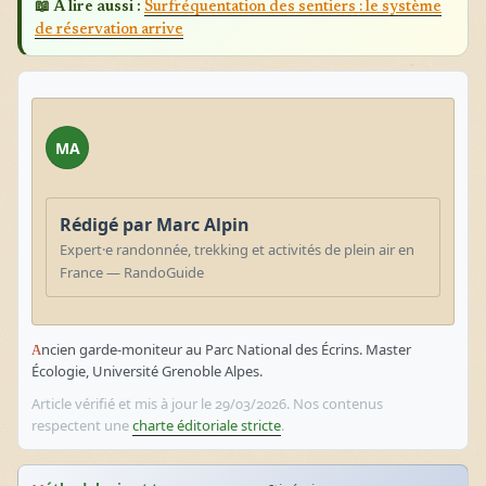
📖 À lire aussi :
Surfréquentation des sentiers : le système
de réservation arrive
MA
Rédigé par Marc Alpin
Expert·e randonnée, trekking et activités de plein air en
France — RandoGuide
Ancien garde-moniteur au Parc National des Écrins. Master
Écologie, Université Grenoble Alpes.
Article vérifié et mis à jour le 29/03/2026. Nos contenus
respectent une
charte éditoriale stricte
.