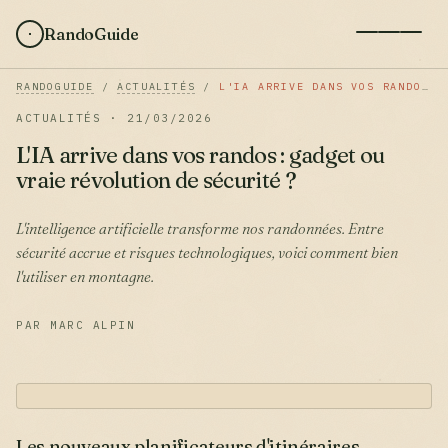
RandoGuide
RANDOGUIDE
/
ACTUALITÉS
/
L'IA ARRIVE DANS VOS RANDOS : GADGET OU VRAIE RÉVOLUTION DE SÉCURITÉ ?
ACTUALITÉS · 21/03/2026
L'IA arrive dans vos randos : gadget ou
vraie révolution de sécurité ?
L'intelligence artificielle transforme nos randonnées. Entre
sécurité accrue et risques technologiques, voici comment bien
l'utiliser en montagne.
PAR MARC ALPIN
Les
nouveaux
planificateurs d'itinéraires