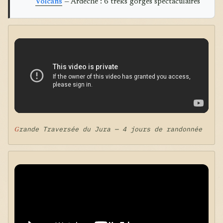
Volcans
— Ardèche : 6 treks gorges spectaculaires
Grande Traversée du Jura — 4 jours de randonnée