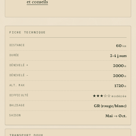
et conseils
FICHE TECHNIQUE
60
DISTANCE
km
3-4 jours
DURÉE
3000
DÉNIVELÉ +
m
3000
DÉNIVELÉ −
m
1720
ALT. MAX
m
★★★☆☆
DIFFICULTÉ
modérée
GR (rouge/blanc)
BALISAGE
Mai → Oct.
SAISON
TRANSPORT DOUX