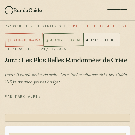
RandoGuide
RANDOGUIDE
/
ITINÉRAIRES
/
JURA : LES PLUS BELLES RANDONNÉES DE CRÊTE
3-4 JOURS · 60 KM
GR (ROUGE/BLANC)
● IMPACT FAIBLE
ITINÉRAIRES · 21/03/2026
Jura : Les Plus Belles Randonnées de Crête
Jura : 6 randonnées de crête. Lacs, forêts, villages viticoles. Guide
2-5 jours avec gîtes et budget.
PAR MARC ALPIN