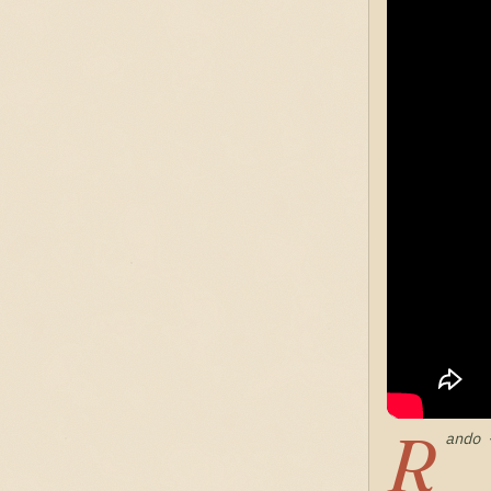
R
ando 