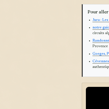
Pour aller
Jura : Le
notre guid
circuits al
Randonnée
Provence :
Gorges, P
Cévennes 
authentiq