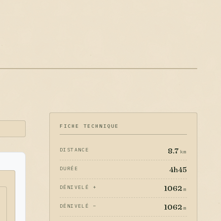
FICHE TECHNIQUE
8.7
DISTANCE
km
4h45
DURÉE
1062
DÉNIVELÉ +
m
1062
DÉNIVELÉ −
m