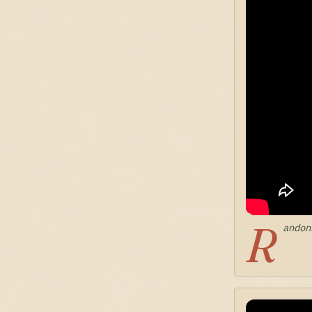
R
andon