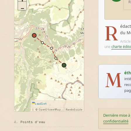
R
−
R
édact
du Mo
Articl
une
charte édito
M
éth
int
rec
pa
Leaflet
|
© OpenStreetMap · RandoGuide
Dernière mise à 
confidentialité
4.
Points d'eau