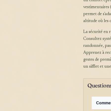
un confort épro
vestimentaires 
permet de s'ada
altitude où les
La sécurité en 
Consultez systé
randonnée, pas 
Apprenez à reco
gestes de premi
un sifflet et u
Questions
Comment