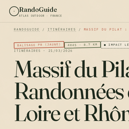
RandoGuide
ATLAS OUTDOOR · FRANCE
RANDOGUIDE
/
ITINÉRAIRES
/
MASSIF DU PILAT :
BALISAGE PR (JAUNE)
4H45 · 8.7 KM
● IMPACT L
ITINÉRAIRES · 21/03/2026
Massif du Pila
Randonnées 
Loire et Rhô