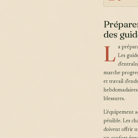
Prépare
des gui
L
a prépara
Les gui
d'entraî
marche progres
et travail d'end
hebdomadaires 
blessures.
L'équipement ad
pénible. Les ch
doivent offrir 