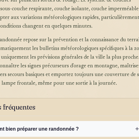
uvé sur plusieurs sorties de rodage. Le système de couches
(sous-couche respirante, couche isolante, couche imperméable
pter aux variations météorologiques rapides, particulièremen
 conditions changent en quelques minutes.
randonnée repose sur la prévention et la connaissance du terra
matiquement les bulletins météorologiques spécifiques à la z
uniquement les prévisions générales de la ville la plus proche
nnaître les signes précurseurs d'orage en montagne, maîtrisez
ers secours basiques et emportez toujours une couverture de s
ne lampe frontale, même pour une sortie à la journée.
 fréquentes
+
 bien préparer une randonnée ?