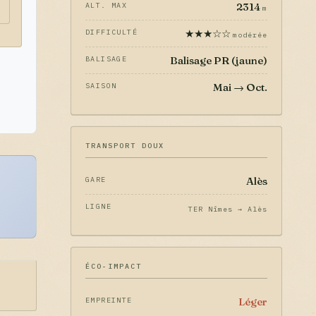
2314
ALT. MAX
m
★★★☆☆
DIFFICULTÉ
modérée
Balisage PR (jaune)
BALISAGE
Mai → Oct.
SAISON
TRANSPORT DOUX
Alès
GARE
LIGNE
TER Nîmes → Alès
ÉCO-IMPACT
Léger
EMPREINTE