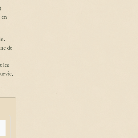
)
t en
in.
one de
.
 les
urvie,