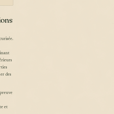
ions
curisée.
inant
érieurs
rties
er des
épreuve
te et