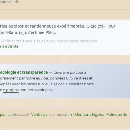
andoGuide
rice outdoor et randonneuse expérimentée. GR20 (x3), Tour
nt-Blanc (x5). Certifiée PSE2.
e vérifié et mis à jour le 29/03/2026. Nos contenus respectent
riale stricte
.
odologie et transparence
— Itinéraire parcouru
égralement par notre équipe. Données GPS vérifiées et
oupées avec les cartes IGN au 1:25 000. Consultez notre
ge
À propos
pour en savoir plus.
jour :
29/03/2026 ·
Vérifié par :
la rédaction ·
Mentions légales
·
Politique de