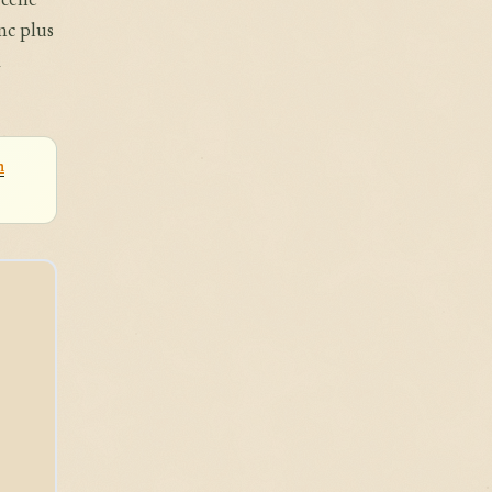
celle
nc plus
à
n