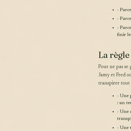
- Parc
- Parce
- Parce
finir l
La règle
Pour ne pas se 
Jamy et Fred on
transpirer tout
- Une 
: un te
- Une 
transpi
- Une t