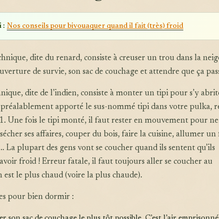
 :
Nos conseils pour bivouaquer quand il fait (très) froid
hnique, dite du renard, consiste à creuser un trou dans la neig
ouverture de survie, son sac de couchage et attendre que ça pass
ique, dite de l’indien, consiste à monter un tipi pour s’y abrite
 préalablement apporté le sus-nommé tipi dans votre pulka, r
1. Une fois le tipi monté, il faut rester en mouvement pour ne
e sécher ses affaires, couper du bois, faire la cuisine, allumer un 
r… La plupart des gens vont se coucher quand ils sentent qu’ils
oir froid ! Erreur fatale, il faut toujours aller se coucher au
est le plus chaud (voire la plus chaude).
es pour bien dormir :
er son sac de couchage le plus tôt possible. C’est l’air emprisonné