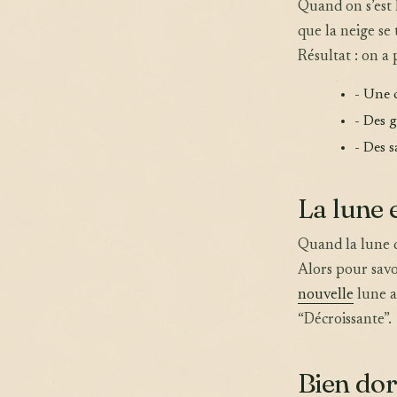
Quand on s’est 
que la neige se
Résultat : on a
- Une 
- Des 
- Des s
La lune 
Quand la lune di
Alors pour savoi
nouvelle
lune a
“Décroissante”.
Bien dor