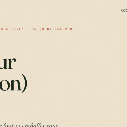
AC
POUR DEVENIR UN (BON) TRAPPEUR
ur
bon)
e loup et emballer sous