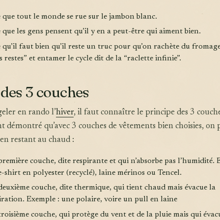
e que tout le monde se rue sur le jambon blanc.
 que les gens pensent qu’il y en a peut-être qui aiment bien.
 qu’il faut bien qu’il reste un truc pour qu’on rachète du fromag
es restes” et entamer le cycle dit de la “raclette infinie”.
 des 3 couches
geler en rando l’
hiver
, il faut connaître le principe des 3 couche
t démontré qu’avec 3 couches de vêtements bien choisies, on 
 en restant au chaud :
première couche, dite respirante et qui n’absorbe pas l’humidité.
e-shirt en polyester (recyclé), laine mérinos ou Tencel.
deuxième couche, dite thermique, qui tient chaud mais évacue la
ration. Exemple : une polaire, voire un pull en laine
roisième couche, qui protège du vent et de la pluie mais qui évac