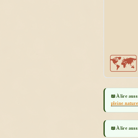
🗺️
📖 À lire aussi
pleine natur
📖 À lire aussi