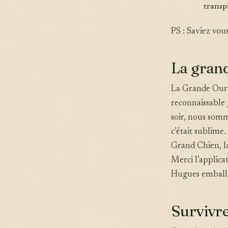
transp
PS : Saviez vou
La gran
La Grande Ourse
reconnaissable 
soir, nous somme
c’était sublime
Grand Chien, la
Merci l’applica
Hugues emballa
Survivre