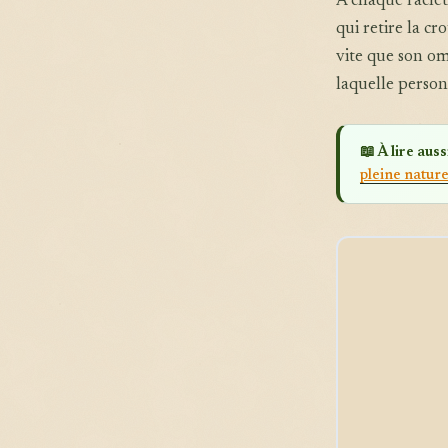
A chaque raclett
qui retire la c
vite que son om
laquelle person
📖 À lire aussi
pleine natur