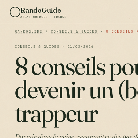
RandoGuide
ATLAS OUTDOOR · FRANCE
RANDOGUIDE
/
CONSEILS & GUIDES
/
8 CONSEILS 
CONSEILS & GUIDES · 21/03/2026
8 conseils po
devenir un (
trappeur
Dormir dans la neige, reconnaître des pas d