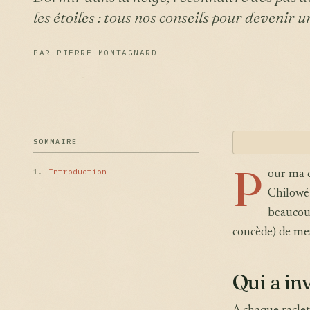
les étoiles : tous nos conseils pour devenir u
PAR PIERRE MONTAGNARD
SOMMAIRE
P
1.
Introduction
our ma d
Chilowé 
beaucoup
concède) de mes
Qui a inv