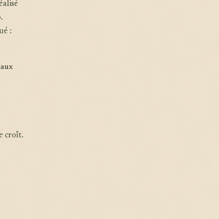
éalisé
.
ué :
maux
e croît.
a