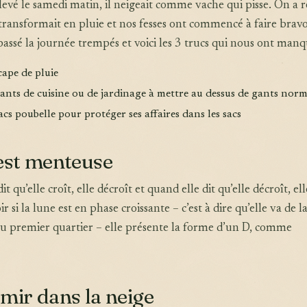
levé le samedi matin, il neigeait comme vache qui pisse. On a r
 transformait en pluie et nos fesses ont commencé à faire bravo
 passé la journée trempés et voici les 3 trucs qui nous ont manq
cape de pluie
gants de cuisine ou de jardinage à mettre au dessus de gants nor
acs poubelle pour protéger ses affaires dans les sacs
est menteuse
t qu’elle croît, elle décroît et quand elle dit qu’elle décroît, ell
r si la lune est en phase croissante – c’est à dire qu’elle va de l
u premier quartier – elle présente la forme d’un D, comme
mir dans la neige