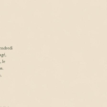
vendredi
agé,
 le
s.
,