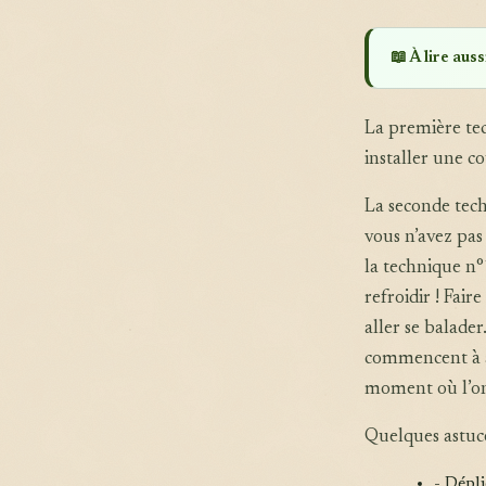
📖 À lire aussi
La première tec
installer une c
La seconde techn
vous n’avez pas
la technique n°
refroidir ! Fair
aller se balade
commencent à av
moment où l’on 
Quelques astuc
- Dépli