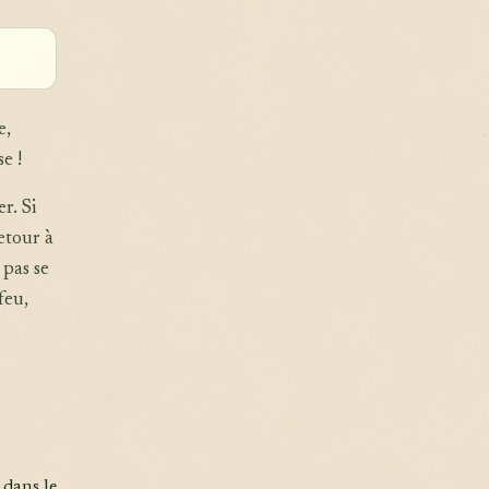
e,
e !
r. Si
etour à
 pas se
feu,
 dans le