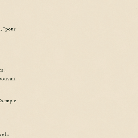
e, “pour
s !
pouvait
 Exemple
ue la