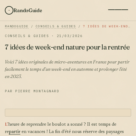
RandoGuide
RANDOGUIDE
/
CONSEILS & GUIDES
/
7 IDÉES DE WEEK-END NATURE POUR LA RENTRÉE
CONSEILS & GUIDES · 21/03/2026
7 idées de week-end nature pour la rentrée
Voici 7 idées originales de micro-aventures en France pour partir
facilement le temps d’un week-end en automne et prolonger l'été
en 2023.
PAR PIERRE MONTAGNARD
L’
heure de reprendre le boulot a sonné ? Il est temps de
re
partir
en vacances ! La fin d’été nous réserve des paysages