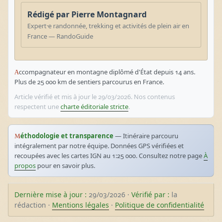
Rédigé par Pierre Montagnard
Expert·e randonnée, trekking et activités de plein air en
France — RandoGuide
Accompagnateur en montagne diplômé d'État depuis 14 ans.
Plus de 25 000 km de sentiers parcourus en France.
Article vérifié et mis à jour le 29/03/2026. Nos contenus
respectent une
charte éditoriale stricte
.
Méthodologie et transparence
— Itinéraire parcouru
intégralement par notre équipe. Données GPS vérifiées et
recoupées avec les cartes IGN au 1:25 000. Consultez notre page
À
propos
pour en savoir plus.
Dernière mise à jour :
29/03/2026 ·
Vérifié par :
la
rédaction ·
Mentions légales
·
Politique de confidentialité