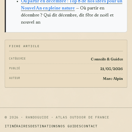
Où partir en décembre : Top 8 de nos idées pour un
Nouvel An en pleine nature
— Où partir en
décembre ? Qui dit décembre, dit fête de noël et
nouvel an
FICHE ARTICLE
Conseils & Guides
CATÉGORIE
21/03/2026
PUBLIÉ
Marc Alpin
AUTEUR
© 2026 · RANDOGUIDE · ATLAS OUTDOOR DE FRANCE
ITINÉRAIRES
DESTINATIONS
NOS GUIDES
CONTACT