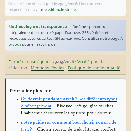
Article vérifié et mis à jour le 29/03/2026. Nos contenus
respectent une
charte éditoriale stricte
.
Méthodologie et transparence
— Itinéraire parcouru
intégralement par notre équipe. Données GPS vérifiées et
recoupées avec les cartes IGN au 1:25 000. Consultez notre page
À
propos
pour en savoir plus.
Dernière mise à jour :
29/03/2026 ·
Vérifié par :
la
rédaction ·
Mentions légales
·
Politique de confidentialité
Pour aller plus loin
Où dormir pendant un trek ? Les différents types
d’hébergement
— Bivouac, refuge, gîte ou chez
l’habitant : découvrez les options pour dormir ...
notre guide sur comment bien choisir son sac de
trek ?
— Choisir son sac de trek : litrage, confort,