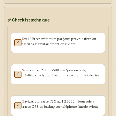
✅ Checklist technique
E
au : 2 litres minimum par jour, prévoir filtre ou
✓
pastilles si ravitaillement en rivière
N
ourriture : 2500-3500 kcal/jour en trek,
✓
privilégier le lyophilisé pour le ratio poids/calories
N
avigation : carte IGN au 1:25000 + boussole +
✓
traces GPS en backup sur téléphone (mode avion)