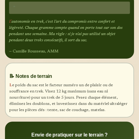
❝
L'
autonomie en trek, c'est l'art du compromis entre confort et
légèreté. Chaque gramme compte quand on porte tout sur son dos
pendant une semaine. Ma règle : si je n'ai pas utilisé un objet
pendant deux treks consécutifs, il sort du sac.
— Camille Rousseau, AMM
📝 Notes de terrain
L
e poids du sac est le facteur numéro un de plaisir ou de
souffrance en trek. Visez 12 kg maximum (sans eau ni
nourriture) pour un trek de 5 jours. Pesez chaque élément,
éliminez les doublons, et investissez dans du matériel ultraléger
pour les pièces clés : tente, sac de couchage, matelas.
Envie de pratiquer sur le terrain ?