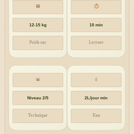
🎒
⏱️
12-15 kg
10 min
Poids sac
Lecture
📊
💧
Niveau 2/5
2L/jour min
Technique
Eau