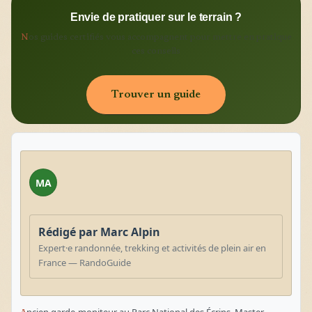
Envie de pratiquer sur le terrain ?
N
os guides certifiés vous accompagnent pour mettre en pratique
ces conseils
Trouver un guide
MA
Rédigé par Marc Alpin
Expert·e randonnée, trekking et activités de plein air en
France — RandoGuide