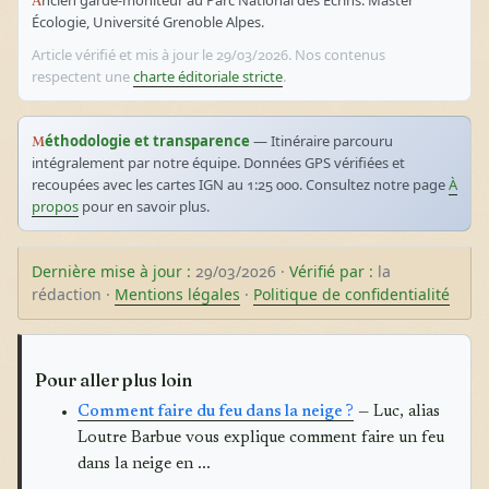
Ancien garde-moniteur au Parc National des Écrins. Master
Écologie, Université Grenoble Alpes.
Article vérifié et mis à jour le 29/03/2026. Nos contenus
respectent une
charte éditoriale stricte
.
Méthodologie et transparence
— Itinéraire parcouru
intégralement par notre équipe. Données GPS vérifiées et
recoupées avec les cartes IGN au 1:25 000. Consultez notre page
À
propos
pour en savoir plus.
Dernière mise à jour :
29/03/2026 ·
Vérifié par :
la
rédaction ·
Mentions légales
·
Politique de confidentialité
Pour aller plus loin
Comment faire du feu dans la neige ?
— Luc, alias
Loutre Barbue vous explique comment faire un feu
dans la neige en ...