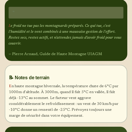
❝
L
e froid ne tue pas les montagnards préparés. Ce qui tue, c'est
l'humidité et le vent combinés à une mauvaise gestion de l'effort.
Restez secs, restez actifs, et n'attendez jamais d'avoir froid pour vous
couvrir.
— Pierre Arnaud, Guide de Haute Montagne UIAGM
📝 Notes de terrain
E
n haute montagne hivernale, la température chute de 6°C par
1000m d'altitude. À 3000m, quand il fait 5°C en vallée, il fait
déjà -13°C au sommet. Le facteur vent aggrave
considérablement le refroidissement : un vent de 30 km/h par
-10°C donne un ressenti de -25°C. Prévoyez toujours une
marge de sécurité dans votre équipement.