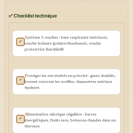
✅ Checklist technique
S
ystème 3 couches : base respirante (mérinos),
✓
couche isolante (polaire/doudoune), couche
protectrice (hardshell)
P
rotéger les extrémités en priorité : gants doublés,
✓
bonnet couvrant les oreilles, chaussettes mérinos
épaisses
A
limentation calorique régulière : barres
✓
énergétiques, fruits secs, boissons chaudes dans un
thermos