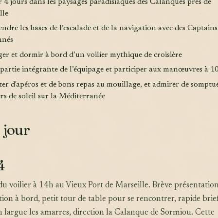
ir 4 jours dans les paysages paradisiaques des Calanques près de
lle
ndre les bases de l’escalade et de la navigation avec des Captains
nnés
ger et dormir à bord d’un voilier mythique de croisière
e partie intégrante de l’équipage et participer aux manœuvres à 
iter d'apéros et de bons repas au mouillage, et admirer de somptu
rs de soleil sur la Méditerranée
 jour
4
du voilier à 14h au Vieux Port de Marseille. Brève présentatio
tion à bord, petit tour de table pour se rencontrer, rapide brie
on largue les amarres, direction la Calanque de Sormiou. Cette