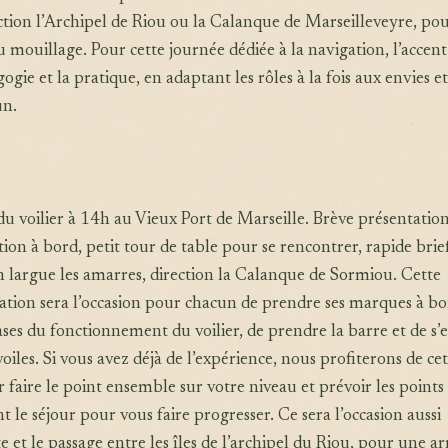
ection l’Archipel de Riou ou la Calanque de Marseilleveyre, po
u mouillage. Pour cette journée dédiée à la navigation, l’accent
ogie et la pratique, en adaptant les rôles à la fois aux envies e
un.
du voilier à 14h au Vieux Port de Marseille. Brève présentatio
tion à bord, petit tour de table pour se rencontrer, rapide brie
on largue les amarres, direction la Calanque de Sormiou. Cette
tion sera l’occasion pour chacun de prendre ses marques à bo
ases du fonctionnement du voilier, de prendre la barre et de s’
oiles. Si vous avez déjà de l’expérience, nous profiterons de ce
 faire le point ensemble sur votre niveau et prévoir les points
 le séjour pour vous faire progresser. Ce sera l’occasion aussi
e et le passage entre les îles de l’archipel du Riou, pour une ar