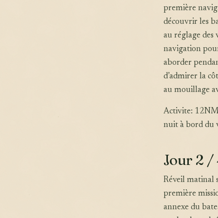
première naviga
découvrir les b
au réglage des v
navigation pour
aborder pendant
d’admirer la côt
au mouillage av
Activite: 12NM 
nuit à bord du v
Jour 2 /
Réveil matinal 
première missio
annexe du batea