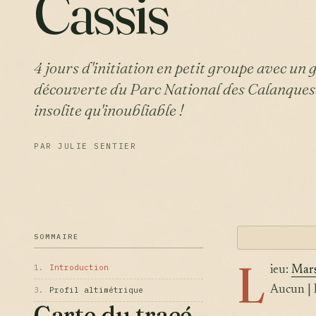
Cassis
4 jours d'initiation en petit groupe avec un g
découverte du Parc National des Calanques
insolite qu'inoubliable !
PAR JULIE SENTIER
SOMMAIRE
L
1.
Introduction
ieu:
Mars
Aucun | 
3.
Profil altimétrique
Carte du tracé