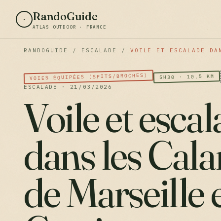
RandoGuide
ATLAS OUTDOOR · FRANCE
RANDOGUIDE
/
ESCALADE
/
VOILE ET ESCALADE DA
VOIES ÉQUIPÉES (SPITS/BROCHES)
5H30 · 10.5 KM
ESCALADE · 21/03/2026
Voile et esca
dans les Cal
de Marseille 