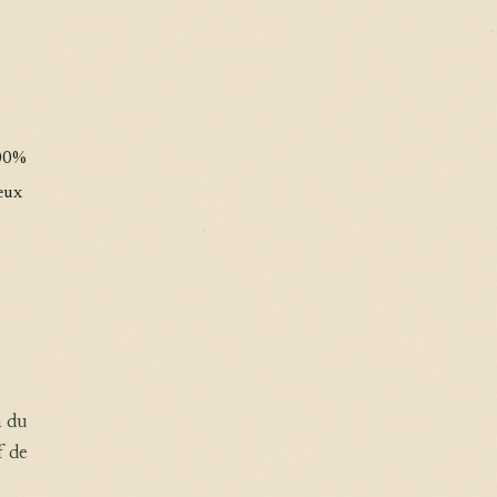
100%
eux
n du
f de