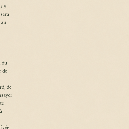
ur y
 sera
t au
n du
f de
rd, de
essayer
tte
 à
rivée