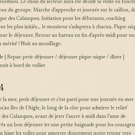
 Sormiou. Le choix du secteur aura été décidé la veille en fonct
veau du groupe. Marche d’approche et journée sur le caillou, d
que des Calanques. Initiation pour les débutants, coaching
ur les plus initiés… le moniteur s’adaptera à chacun. Pique-ni
pour le déjeuner. Retour au bateau en fin d’après-midi pour u
n mérité ! Nuit au mouillage.
de | Repas: petit-déjeuner / déjeuner pique-nique / dîner |
uit à bord du voilier
 4
r la mer, petit déjeuner et c’est parti pour une journée en mer 
’au Bec de l’Aigle, le long de la côte pour admirer le relief
des Calanques, avant de jeter l’ancre à midi dans l’anse de
rès un bon déjeuner (et une petite baignade pour les courageux
 on hisse les voiles pour amorcer doucement notre retour vers