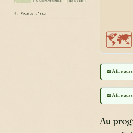
|
© OpenStreetMap · RandoGuide
4.
Points d'eau
🗺️
📖 À lire aussi
📖 À lire aussi
Au pro