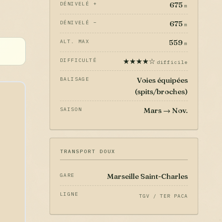
675
DÉNIVELÉ +
m
675
DÉNIVELÉ −
m
559
ALT. MAX
m
★★★★☆
DIFFICULTÉ
difficile
Voies équipées
BALISAGE
(spits/broches)
Mars → Nov.
SAISON
TRANSPORT DOUX
Marseille Saint-Charles
GARE
LIGNE
TGV / TER PACA