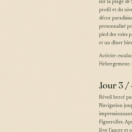
sur la plage de
profil et du ni
décor paradisia
personnalisé po
pied des voies 
et un dîner bie
Activite: escala
Hebergement: n
Jour 3 /
Réveil bercé pa
Navigation jusqu
impressionnant 
Figuerolles. Ap
lève l’ancre et