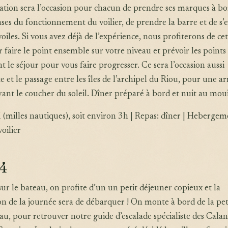
tion sera l’occasion pour chacun de prendre ses marques à bo
ases du fonctionnement du voilier, de prendre la barre et de s’
oiles. Si vous avez déjà de l’expérience, nous profiterons de ce
 faire le point ensemble sur votre niveau et prévoir les points
 le séjour pour vous faire progresser. Ce sera l’occasion aussi
e et le passage entre les îles de l’archipel du Riou, pour une ar
ant le coucher du soleil. Dîner préparé à bord et nuit au moui
(milles nautiques), soit environ 3h | Repas: dîner | Hebergem
oilier
 4
sur le bateau, on profite d’un un petit déjeuner copieux et la
n de la journée sera de débarquer ! On monte à bord de la pet
u, pour retrouver notre guide d’escalade spécialiste des Cala