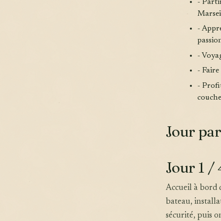
- Part
Marsei
- Appre
passio
- Voya
- Fair
- Prof
couche
Jour par
Jour 1 / 
Accueil à bord 
bateau, installa
sécurité, puis 