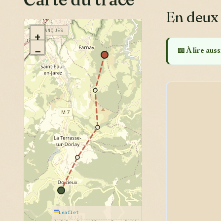
En deux
CALANQUES
+
−
📖 À lire aussi
Leaflet