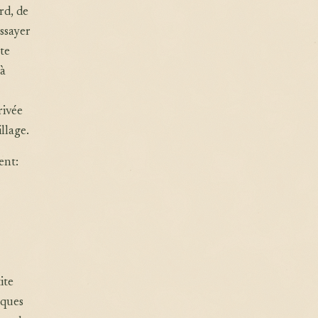
rd, de
essayer
tte
 à
rivée
llage.
ent:
ite
nques