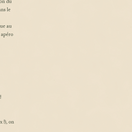
ion du
ans le
que au
n apéro
!
 !), on