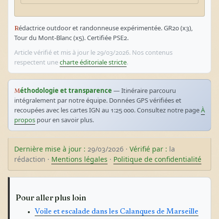
Rédactrice outdoor et randonneuse expérimentée. GR20 (x3),
Tour du Mont-Blanc (x5). Certifiée PSE2.
Article vérifié et mis à jour le 29/03/2026. Nos contenus
respectent une
charte éditoriale stricte
.
Méthodologie et transparence
— Itinéraire parcouru
intégralement par notre équipe. Données GPS vérifiées et
recoupées avec les cartes IGN au 1:25 000. Consultez notre page
À
propos
pour en savoir plus.
Dernière mise à jour :
29/03/2026 ·
Vérifié par :
la
rédaction ·
Mentions légales
·
Politique de confidentialité
Pour aller plus loin
Voile et escalade dans les Calanques de Marseille