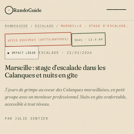
RandoGuide
RANDOGUIDE
/
ESCALADE
/
MARSEILLE : STAGE D’ESCALADE DANS LES CALANQUES ET NUITS EN GÎTE
VOIES ÉQUIPÉES (SPITS/BROCHES)
5H45 · 13.4 KM
ESCALADE · 21/03/2026
● IMPACT LÉGER
Marseille : stage d’escalade dans les
Calanques et nuits en gîte
3 jours de grimpe au coeur des Calanques marseillaises, en petit
groupe avec un moniteur professionnel. Nuits en gîte confortable,
accessible à tout niveau.
PAR JULIE SENTIER