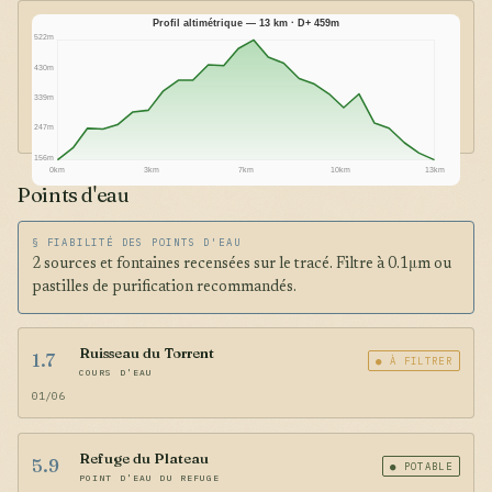
Profil altimétrique — 13 km · D+ 459m
522m
430m
339m
247m
156m
0km
3km
7km
10km
13km
Points d'eau
§ FIABILITÉ DES POINTS D'EAU
2 sources et fontaines recensées sur le tracé. Filtre à 0.1μm ou
pastilles de purification recommandés.
Ruisseau du Torrent
1.7
● À FILTRER
COURS D'EAU
01/06
Refuge du Plateau
5.9
● POTABLE
POINT D'EAU DU REFUGE