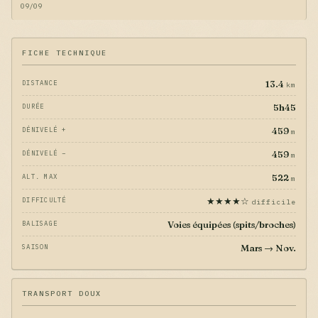
09/09
FICHE TECHNIQUE
13.4
DISTANCE
km
5h45
DURÉE
459
DÉNIVELÉ +
m
459
DÉNIVELÉ −
m
522
ALT. MAX
m
★★★★☆
DIFFICULTÉ
difficile
Voies équipées (spits/broches)
BALISAGE
Mars → Nov.
SAISON
TRANSPORT DOUX