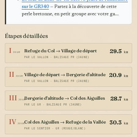
sur le GR340
— Partez à la découverte de cette
perle bretonne, en petit groupe avec votre gu...
Étapes détaillées
I
Refuge du Col → Village de départ
29.5
km
JOUR
PAR LE VALLON · BALISAGE PR (JAUNE)
II
Village de départ → Bergerie d'altitude
20.9
km
JOUR
PAR LE VALLON · BALISAGE PR (JAUNE)
III
Bergerie d'altitude → Col des Aiguilles
28.7
km
JOUR
PAR LE GR · BALISAGE PR (JAUNE)
IV
Col des Aiguilles → Refuge de la Vallée
30.3
km
JOUR
PAR LE SENTIER · GR (ROUGE/BLANC)