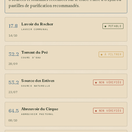
8 sources et fontaines recensées sur le tracé. Filtre à 0.1μm ou
pastilles de purification recommandés.
Lavoir du Rocher
17.8
● POTABLE
LAVOIR COMMUNAL
14/10
Torrent du Pré
32.2
● À FILTRER
COURS D'EAU
28/09
Source des Estives
53.2
● NON VÉRIFIÉE
SOURCE NATURELLE
23/07
Abreuvoir du Cirque
64.5
● NON VÉRIFIÉE
ABREUVOIR PASTORAL
08/10