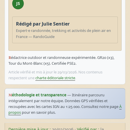
JS
Rédigé par Julie Sentier
Expert·e randonnée, trekking et activités de plein air en
France — RandoGuide
Rédactrice outdoor et randonneuse expérimentée. GR20 (x3),
Tour du Mont-Blanc (x5). Certifiée PSE2.
Article vérifié et mis à jour le 29/03/2026. Nos contenus
respectent une
charte éditoriale stricte
.
Méthodologie et transparence
— Itinéraire parcouru
intégralement par notre équipe. Données GPS vérifiées et
recoupées avec les cartes IGN au 1:25 000. Consultez notre page
À
propos
pour en savoir plus.
Dernière mise à jour :
29/03/2026 ·
Vérifié par :
la