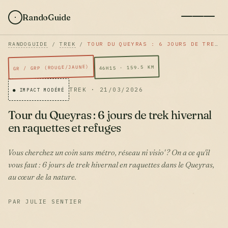
RandoGuide
RANDOGUIDE
/
TREK
/
TOUR DU QUEYRAS : 6 JOURS DE TREK HIVERNAL EN RAQUETTES ET REFUGES
GR / GRP (ROUGE/JAUNE)
46H15 · 159.5 KM
TREK · 21/03/2026
● IMPACT MODÉRÉ
Tour du Queyras : 6 jours de trek hivernal
en raquettes et refuges
Vous cherchez un coin sans métro, réseau ni visio' ? On a ce qu'il
vous faut : 6 jours de trek hivernal en raquettes dans le Queyras,
au cœur de la nature.
PAR JULIE SENTIER