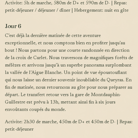
Activite: 5h de marche, 580m de D+ et 590m de D- | Repas:
petit-déjeuner / déjeuner / dîner | Hebergement: nuit en gîte
Jour 6
C’est déjà la dernière matinée de cette aventure
exceptionnelle, et nous comptons bien en profiter jusqu’au
bout ! Nous partons pour une courte randonnée en direction
de la croix de Curlet. Nous traversons de magnifiques forêts de
mélèzes et arrivons jusqu’à un superbe panorama surplombant
la vallée de l’Aigue Blanche. Un point de vue époustouflant
qui nous laisse un dernier souvenir inoubliable du Queyras. En
fin de matinée, nous retournons au gîte pour nous préparer au
départ. Le transfert retour vers la gare de Montdauphin-
Guillestre est prévu à 13h, mettant ainsi fin à six jours
envoûtants coupés du monde.
Activite: 2h30 de marche, 450m de D+ et 450m de D- | Repas:
petit-déjeuner