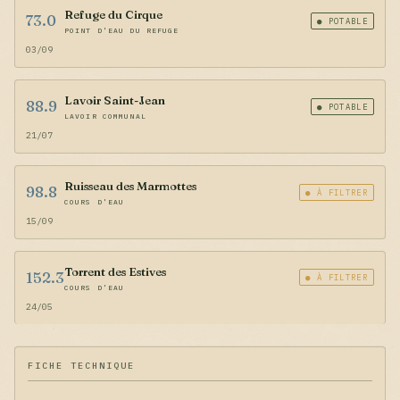
Refuge du Cirque
73.0
● POTABLE
POINT D'EAU DU REFUGE
03/09
Lavoir Saint-Jean
88.9
● POTABLE
LAVOIR COMMUNAL
21/07
Ruisseau des Marmottes
98.8
● À FILTRER
COURS D'EAU
15/09
Torrent des Estives
152.3
● À FILTRER
COURS D'EAU
24/05
FICHE TECHNIQUE