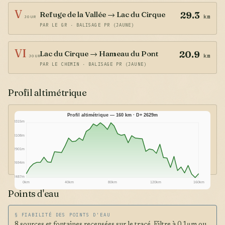
V
Refuge de la Vallée → Lac du Cirque
29.3
km
JOUR
PAR LE GR · BALISAGE PR (JAUNE)
VI
Lac du Cirque → Hameau du Pont
20.9
km
JOUR
PAR LE CHEMIN · BALISAGE PR (JAUNE)
Profil altimétrique
Profil altimétrique — 160 km · D+ 2629m
3315m
3108m
2901m
2694m
2487m
0km
40km
80km
120km
160km
Points d'eau
§ FIABILITÉ DES POINTS D'EAU