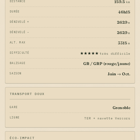
159.5
DISTANCE
km
46h15
DURÉE
2629
DÉNIVELÉ +
m
2629
DÉNIVELÉ −
m
3315
ALT. MAX
m
★★★★★
DIFFICULTÉ
très difficile
GR / GRP (rouge/jaune)
BALISAGE
Juin → Oct.
SAISON
TRANSPORT DOUX
Grenoble
GARE
LIGNE
TER + navette Vercors
ÉCO-IMPACT