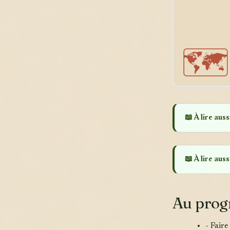
🗺️
📖 À lire aussi
📖 À lire aussi
Au pro
- Faire