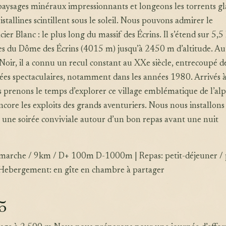
paysages minéraux impressionnants et longeons les torrents gla
istallines scintillent sous le soleil. Nous pouvons admirer le
ier Blanc : le plus long du massif des Écrins. Il s’étend sur 5,
es du Dôme des Écrins (4015 m) jusqu’à 2450 m d’altitude. Au
r Noir, il a connu un recul constant au XXe siècle, entrecoupé d
ées spectaculaires, notamment dans les années 1980. Arrivés 
s prenons le temps d’explorer ce village emblématique de l’al
core les exploits des grands aventuriers. Nous nous installons
 une soirée conviviale autour d’un bon repas avant une nuit
e marche / 9km / D+ 100m D-1000m | Repas: petit-déjeuner / 
| Hebergement: en gîte en chambre à partager
5