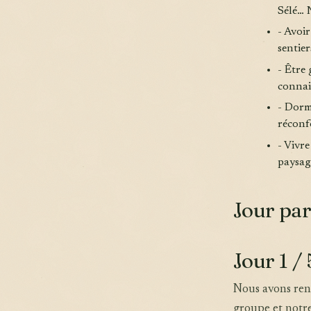
Sélé… 
- Avoi
sentier
- Être
connais
- Dorm
réconf
- Vivre
paysag
Jour par
Jour 1 / 
Nous avons rend
groupe et notre 