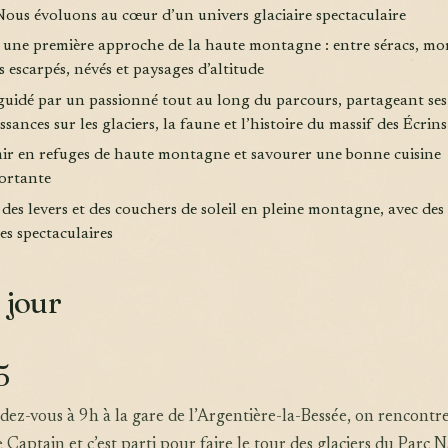
Nous évoluons au cœur d’un univers glaciaire spectaculaire
r une première approche de la haute montagne : entre séracs, mo
s escarpés, névés et paysages d’altitude
 guidé par un passionné tout au long du parcours, partageant ses
sances sur les glaciers, la faune et l’histoire du massif des Écrins
ir en refuges de haute montagne et savourer une bonne cuisine
ortante
 des levers et des couchers de soleil en pleine montagne, avec des
es spectaculaires
 jour
5
ez-vous à 9h à la gare de l’Argentière-la-Bessée, on rencontre
Captain et c’est parti pour faire le tour des glaciers du Parc N