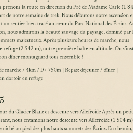
us prenons la route en direction du Pré de Madame Carle (1 8
art de notre semaine de trek. Nous débutons notre ascension 
t un sentier bien tracé au cœur du Parc National des Écrins. Au
ion, nous admirons la beauté sauvage du paysage, dominé par 
 sommets majestueux. Après plusieurs heures de marche, nous
e refuge (2 542 m), notre première halte en altitude. On s’inst
bon dîner montagnard tous ensemble !
 de marche / 4km / D+ 750m | Repas: déjeuner / dîner |
n dortoir en refuge
 5
our du Glacier
Blanc
et descente vers Ailefroide Après un petit
rant, nous entamons notre descente vers Ailefroide (1 504 m)
 niché au pied des plus hauts sommets des Écrins. En chemin,