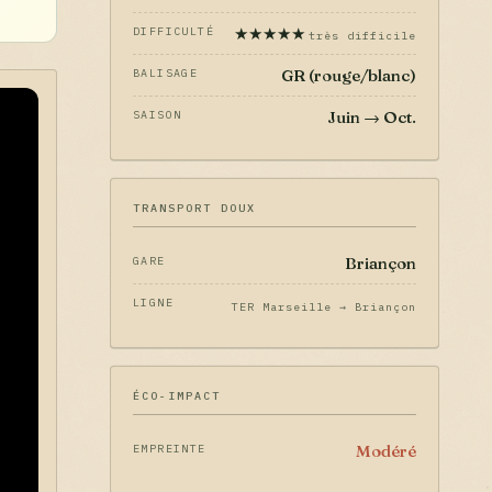
★★★★★
DIFFICULTÉ
très difficile
GR (rouge/blanc)
BALISAGE
Juin → Oct.
SAISON
TRANSPORT DOUX
Briançon
GARE
LIGNE
TER Marseille → Briançon
ÉCO-IMPACT
Modéré
EMPREINTE