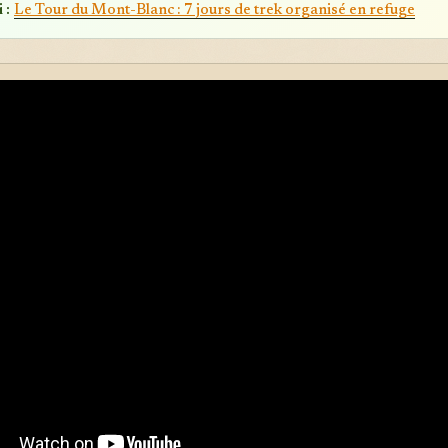
 :
Le Tour du Mont-Blanc : 7 jours de trek organisé en refuge