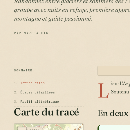
Randonnez entre glaciers et sommets des Écr
groupe avec nuits en refuge, première appro
montagne et guide passionné.
PAR MARC ALPIN
SOMMAIRE
L
1.
Introduction
ieu: L'Ar
Soutenu 
2.
Étapes détaillées
3.
Profil altimétrique
Carte du tracé
En deux