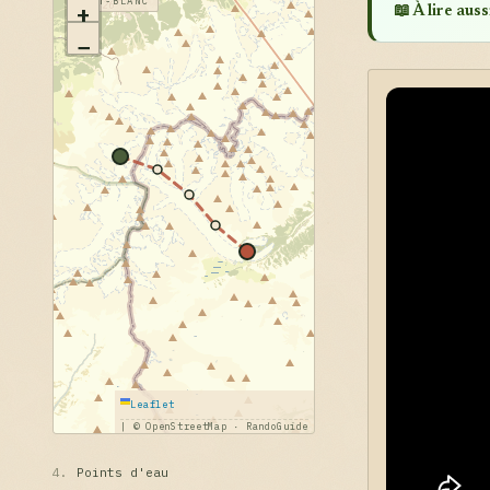
MONT-BLANC
+
📖 À lire aussi
−
Leaflet
|
© OpenStreetMap · RandoGuide
4.
Points d'eau