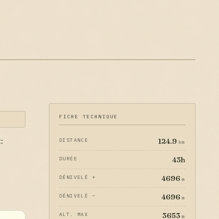
FICHE TECHNIQUE
124.9
DISTANCE
:
km
43h
DURÉE
4696
DÉNIVELÉ +
m
4696
DÉNIVELÉ −
m
3653
ALT. MAX
m