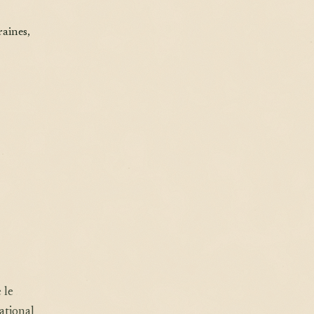
raines,
 le
ational