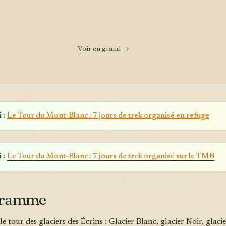
Voir en grand →
 :
Le Tour du Mont-Blanc : 7 jours de trek organisé en refuge
 :
Le Tour du Mont-Blanc : 7 jours de trek organisé sur le TMB
gramme
 le tour des glaciers des Écrins : Glacier Blanc, glacier Noir, glaci