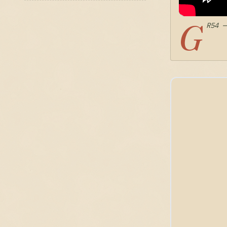
G
R54 —