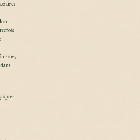
ciaires
5 km
trefois
e
à
pinisme,
 dans
pique-