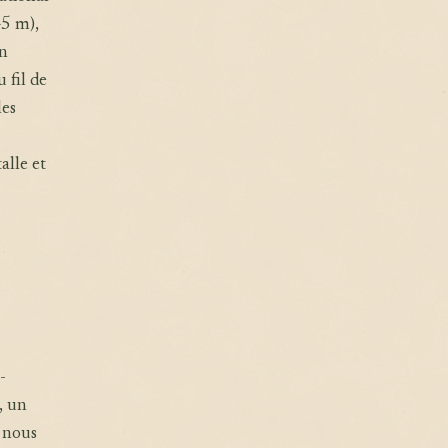
45 m),
en
 fil de
les
alle et
-
, un
 nous