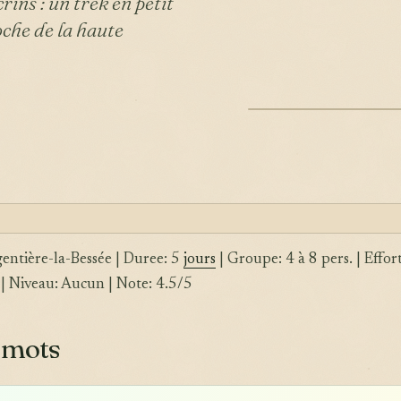
ins : un trek en petit
che de la haute
ILLUSTRATION
gentière-la-Bessée | Duree: 5
jours
| Groupe: 4 à 8 pers. | Effort
| Niveau: Aucun | Note: 4.5/5
 mots