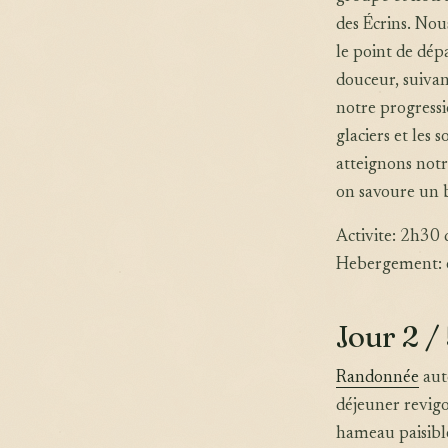
des Écrins. No
le point de dép
douceur, suivan
notre progress
glaciers et les
atteignons notr
on savoure un 
Activite: 2h30
Hebergement: e
Jour 2 /
Randonnée
aut
déjeuner revigo
hameau paisible