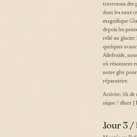
traversons des 
dont les eaux cr
magnifique Glac
depuis les pent
relié au glacie
quelques avanc
Ailefroide, nou
où résonnent en
notre gîte pour
réparatrice.
Activite: 5h d
nique / dîner 
Jour 3 / 