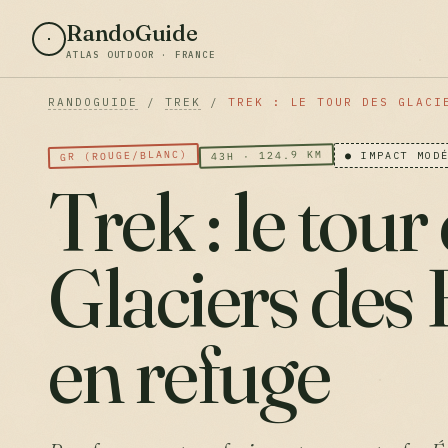
RandoGuide
ATLAS OUTDOOR · FRANCE
RANDOGUIDE
/
TREK
/
TREK : LE TOUR DES GLACI
GR (ROUGE/BLANC)
43H · 124.9 KM
● IMPACT MOD
Trek : le tour
Glaciers des 
en refuge