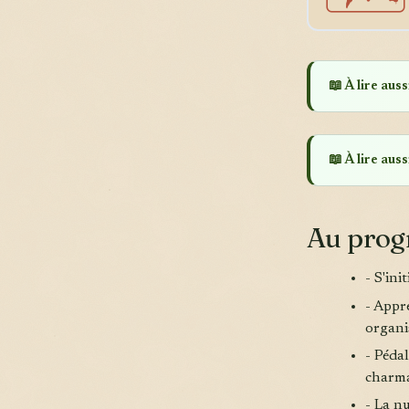
📖 À lire aussi
📖 À lire aussi
Au pro
- S'ini
- Appre
organi
- Pédal
charma
- La nu