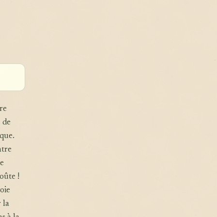
re
s de
sque.
ntre
de
oûte !
oie
 la