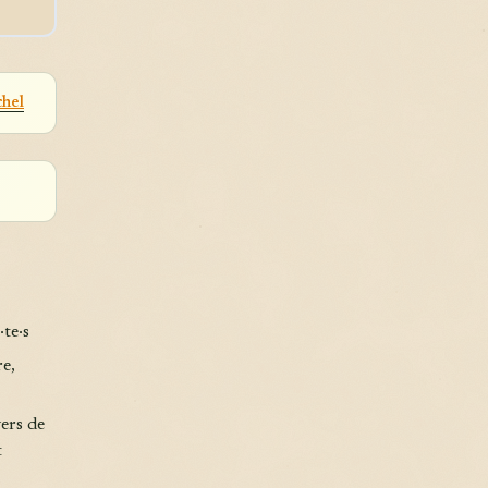
chel
·te·s
re,
vers de
t