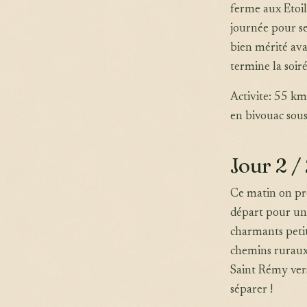
ferme aux Etoil
journée pour se
bien mérité av
termine la soiré
Activite: 55 k
en bivouac sous
Jour 2 /
Ce matin on pre
départ pour une
charmants petits
chemins ruraux 
Saint Rémy ver
séparer !