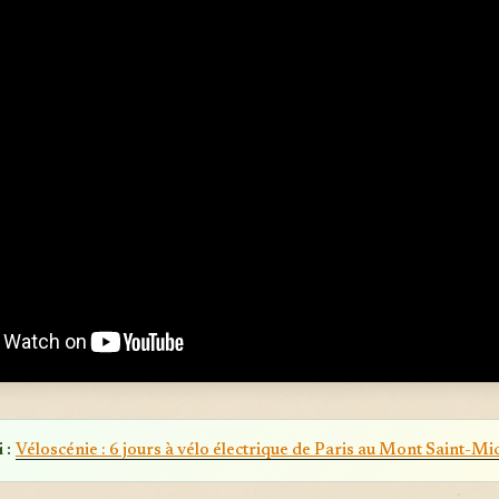
 :
Véloscénie : 6 jours à vélo électrique de Paris au Mont Saint-Mi