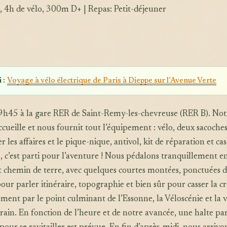
, 4h de vélo, 300m D+ | Repas: Petit-déjeuner
 :
Voyage à vélo électrique de Paris à Dieppe sur l’Avenue Verte
9h45 à la gare RER de Saint-Remy-les-chevreuse (RER B). Not
cueille et nous fournit tout l’équipement : vélo, deux sacoche
les affaires et le pique-nique, antivol, kit de réparation et ca
, c’est parti pour l’aventure ! Nous pédalons tranquillement e
et chemin de terre, avec quelques courtes montées, ponctuées 
our parler itinéraire, topographie et bien sûr pour casser la cr
ent par le point culminant de l’Essonne, la Véloscénie et la v
train. En fonction de l’heure et de notre avancée, une halte par