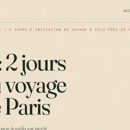
AC
G : 2 JOURS D’INITIATION AU VOYAGE À VÉLO PRÈS DE 
 2 jours
u voyage
e Paris
ce à vélo en petit