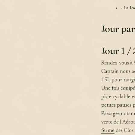
- La lo
Jour par
Jour 1 / 
Rendez-vous à 
Captain nous ac
15L pour ranger 
Une fois équipé,
piste cyclable 
petites pauses p
Passages notamm
verte de l’Aéro
ferme
des Clos 