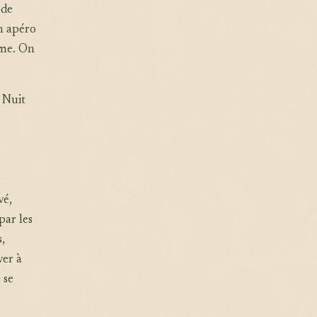
 de
un apéro
rme. On
 Nuit
vé,
par les
s,
ver à
 se