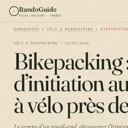
RandoGuide
ATLAS OUTDOOR · FRANCE
RANDOGUIDE
/
VÉLO & BIKEPACKING
/
BIKEPACKIN
VÉLO & BIKEPACKING · 21/03/2026
Bikepacking :
d’initiation a
à vélo près d
Le temps d'un week-end, découvrez l'itinéran