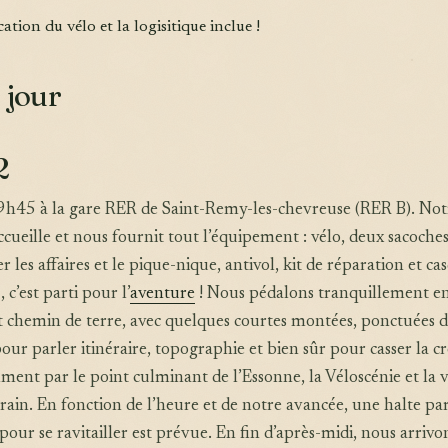
cation du vélo et la logisitique inclue !
 jour
2
9h45 à la gare RER de Saint-Remy-les-chevreuse (RER B). Not
cueille et nous fournit tout l’équipement : vélo, deux sacoche
les affaires et le pique-nique, antivol, kit de réparation et ca
 c’est parti pour l’
aventure
! Nous pédalons tranquillement e
et chemin de terre, avec quelques courtes montées, ponctuées 
our parler itinéraire, topographie et bien sûr pour casser la cr
ent par le point culminant de l’Essonne, la Véloscénie et la v
train. En fonction de l’heure et de notre avancée, une halte par
pour se ravitailler est prévue. En fin d’après-midi, nous arrivon