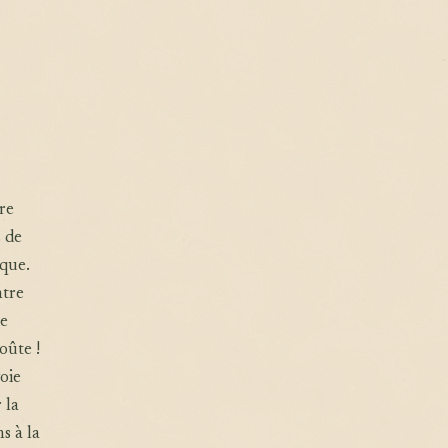
re
s de
sque.
ntre
de
oûte !
oie
 la
s à la