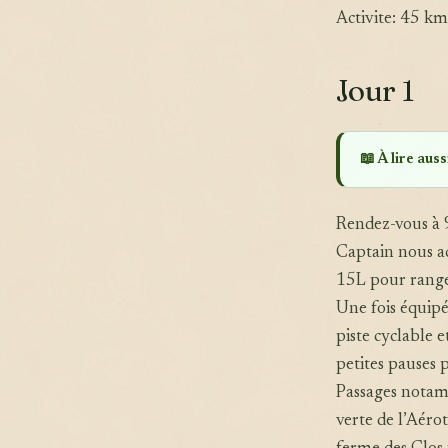
Activite: 45 km
Jour 1
📖 À lire aussi
Rendez-vous à 
Captain nous ac
15L pour ranger 
Une fois équipé
piste cyclable 
petites pauses p
Passages notamm
verte de l’Aéro