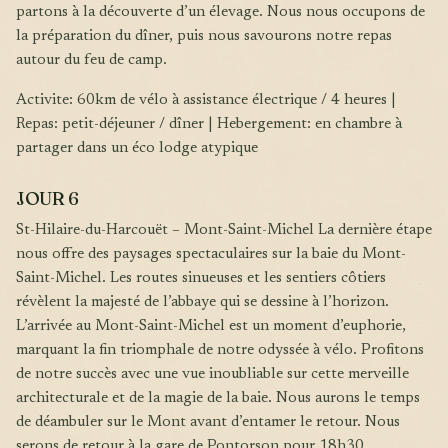
partons à la découverte d’un élevage. Nous nous occupons de
la préparation du dîner, puis nous savourons notre repas
autour du feu de camp.
Activite: 60km de vélo à assistance électrique / 4 heures |
Repas: petit-déjeuner / dîner | Hebergement: en chambre à
partager dans un éco lodge atypique
JOUR 6
St-Hilaire-du-Harcouët – Mont-Saint-Michel La dernière étape
nous offre des paysages spectaculaires sur la baie du Mont-
Saint-Michel. Les routes sinueuses et les sentiers côtiers
révèlent la majesté de l’abbaye qui se dessine à l’horizon.
L’arrivée au Mont-Saint-Michel est un moment d’euphorie,
marquant la fin triomphale de notre odyssée à vélo. Profitons
de notre succès avec une vue inoubliable sur cette merveille
architecturale et de la magie de la baie. Nous aurons le temps
de déambuler sur le Mont avant d’entamer le retour. Nous
serons de retour à la gare de Pontorson pour 18h30.