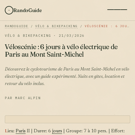
RandoGuide
RANDOGUIDE
/
VÉLO & BIKEPACKING
/
VÉLOSCÉNIE : 6 JOURS À VÉLO ÉLECTRIQUE DE PARIS AU MONT SAINT-MICHEL
VÉLO & BIKEPACKING · 21/03/2026
Véloscénie : 6 jours à vélo électrique de
Paris au Mont Saint-Michel
Découvrez le cyclotourisme de Paris au Mont Saint-Michel en vélo
électrique, avec un guide expérimenté. Nuits en gîtes, location et
retour du vélo inclus.
PAR MARC ALPIN
L
ieu:
Paris
II | Duree: 6
jours
| Groupe: 7 à 10 pers. | Effort: