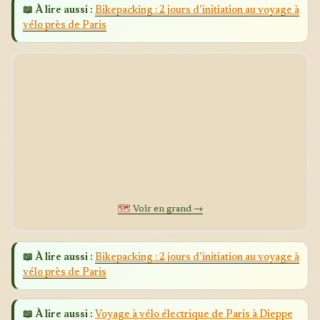
📖 À lire aussi :
Bikepacking : 2 jours d’initiation au voyage à
vélo près de Paris
🗺️
Voir en grand →
📖 À lire aussi :
Bikepacking : 2 jours d’initiation au voyage à
vélo près de Paris
📖 À lire aussi :
Voyage à vélo électrique de Paris à Dieppe