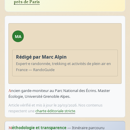
près de Paris
MA
Rédigé par Marc Alpin
Expert·e randonnée, trekking et activités de plein air en
France — RandoGuide
Ancien garde-moniteur au Parc National des Écrins. Master
Écologie, Université Grenoble Alpes.
Article vérifié et mis à jour le 29/03/2026. Nos contenus
respectent une
charte éditoriale stricte
.
Méthodologie et transparence
— Itinéraire parcouru