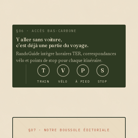
§06 · ACCÈS BAS-CARBONE
Y aller sans voiture,
c'est déjà une partie du voyage.
RandoGuide intègre horaires TER, correspondances
vélo et points de stop pour chaque itinéraire.
T
V
P
S
TRAIN
VÉLO
À PIED
STOP
§07 · NOTRE BOUSSOLE ÉDITORIALE