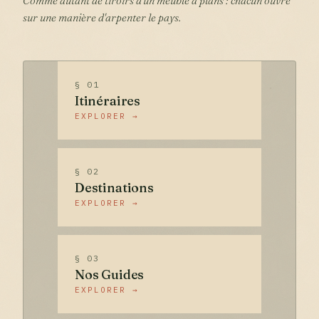
Comme autant de tiroirs d'un meuble à plans : chacun ouvre
sur une manière d'arpenter le pays.
§ 01
Itinéraires
EXPLORER →
§ 02
Destinations
EXPLORER →
§ 03
Nos Guides
EXPLORER →