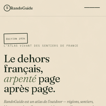
RandoGuide
S
ÉDITION 2026
L'ATLAS VIVANT DES SENTIERS DE FRANCE
Le dehors
français,
arpenté
page
après page.
RandoGuide est un atlas de l'outdoor — régions, sentiers,