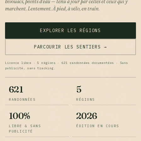
bivouacs, points d'eau — tenu à jour par celles et ceux qui y
marchent. Lentement. À pied, à vélo, en train.
EXPLORER LES RÉGIONS
PARCOURIR LES SENTIERS →
Licence libre · 5 régions · 621 randonnées documentées · Sans
publicité, sans tracking.
621
5
RANDONNÉES
RÉGIONS
100%
2026
LIBRE & SANS
ÉDITION EN COURS
PUBLICITÉ