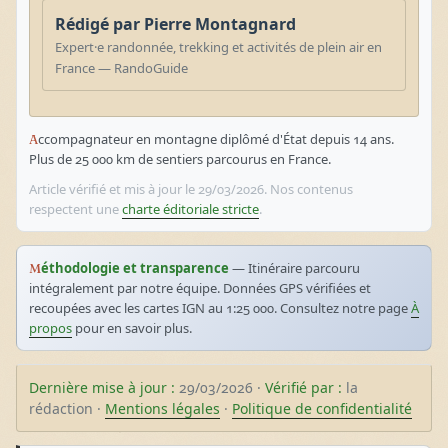
Rédigé par Pierre Montagnard
Expert·e randonnée, trekking et activités de plein air en
France — RandoGuide
Accompagnateur en montagne diplômé d'État depuis 14 ans.
Plus de 25 000 km de sentiers parcourus en France.
Article vérifié et mis à jour le 29/03/2026. Nos contenus
respectent une
charte éditoriale stricte
.
Méthodologie et transparence
— Itinéraire parcouru
intégralement par notre équipe. Données GPS vérifiées et
recoupées avec les cartes IGN au 1:25 000. Consultez notre page
À
propos
pour en savoir plus.
Dernière mise à jour :
29/03/2026 ·
Vérifié par :
la
rédaction ·
Mentions légales
·
Politique de confidentialité