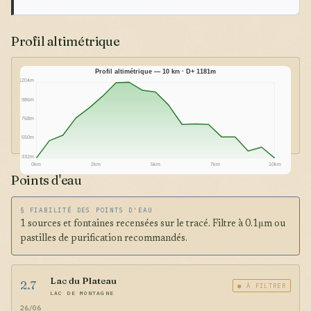
Profil altimétrique
Profil altimétrique — 10 km · D+ 1181m
1204m
986m
768m
550m
332m
0km
2km
5km
7km
10km
Points d'eau
§ FIABILITÉ DES POINTS D'EAU
1 sources et fontaines recensées sur le tracé. Filtre à 0.1μm ou
pastilles de purification recommandés.
Lac du Plateau
2.7
● À FILTRER
LAC DE MONTAGNE
26/06