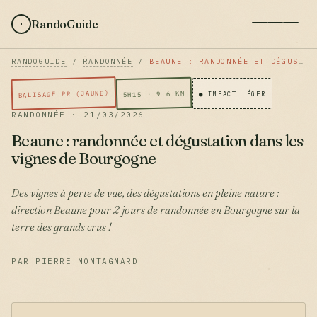
RandoGuide
RANDOGUIDE
/
RANDONNÉE
/
BEAUNE : RANDONNÉE ET DÉGUSTATION DANS LES VIGNES DE BOURGOGNE
BALISAGE PR (JAUNE)
5H15 · 9.6 KM
● IMPACT LÉGER
RANDONNÉE · 21/03/2026
Beaune : randonnée et dégustation dans les
vignes de Bourgogne
Des vignes à perte de vue, des dégustations en pleine nature :
direction Beaune pour 2 jours de randonnée en Bourgogne sur la
terre des grands crus !
PAR PIERRE MONTAGNARD