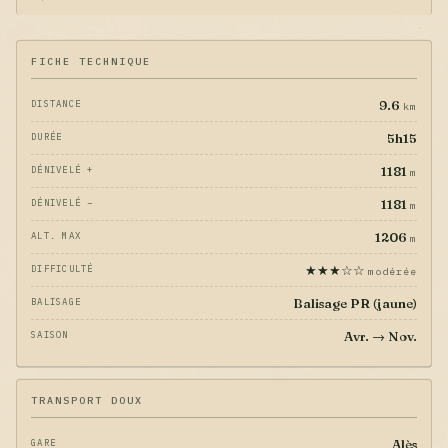
FICHE TECHNIQUE
9.6
DISTANCE
km
5h15
DURÉE
1181
DÉNIVELÉ +
m
1181
DÉNIVELÉ −
m
1206
ALT. MAX
m
★★★☆☆
DIFFICULTÉ
modérée
Balisage PR (jaune)
BALISAGE
Avr. → Nov.
SAISON
TRANSPORT DOUX
Alès
GARE