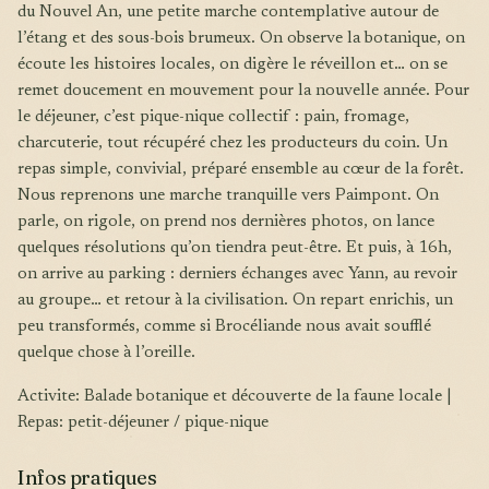
du Nouvel An, une petite marche contemplative autour de
l’étang et des sous-bois brumeux. On observe la botanique, on
écoute les histoires locales, on digère le réveillon et… on se
remet doucement en mouvement pour la nouvelle année. Pour
le déjeuner, c’est pique-nique collectif : pain, fromage,
charcuterie, tout récupéré chez les producteurs du coin. Un
repas simple, convivial, préparé ensemble au cœur de la forêt.
Nous reprenons une marche tranquille vers Paimpont. On
parle, on rigole, on prend nos dernières photos, on lance
quelques résolutions qu’on tiendra peut-être. Et puis, à 16h,
on arrive au parking : derniers échanges avec Yann, au revoir
au groupe… et retour à la civilisation. On repart enrichis, un
peu transformés, comme si Brocéliande nous avait soufflé
quelque chose à l’oreille.
Activite: Balade botanique et découverte de la faune locale |
Repas: petit-déjeuner / pique-nique
Infos pratiques