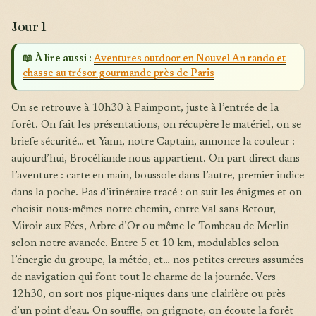
Jour 1
📖 À lire aussi :
Aventures outdoor en Nouvel An rando et
chasse au trésor gourmande près de Paris
On se retrouve à 10h30 à Paimpont, juste à l’entrée de la
forêt. On fait les présentations, on récupère le matériel, on se
briefe sécurité… et Yann, notre Captain, annonce la couleur :
aujourd’hui, Brocéliande nous appartient. On part direct dans
l’aventure : carte en main, boussole dans l’autre, premier indice
dans la poche. Pas d’itinéraire tracé : on suit les énigmes et on
choisit nous-mêmes notre chemin, entre Val sans Retour,
Miroir aux Fées, Arbre d’Or ou même le Tombeau de Merlin
selon notre avancée. Entre 5 et 10 km, modulables selon
l’énergie du groupe, la météo, et… nos petites erreurs assumées
de navigation qui font tout le charme de la journée. Vers
12h30, on sort nos pique-niques dans une clairière ou près
d’un point d’eau. On souffle, on grignote, on écoute la forêt