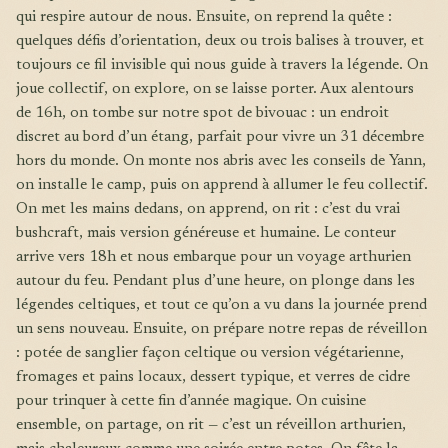
qui respire autour de nous. Ensuite, on reprend la quête :
quelques défis d’orientation, deux ou trois balises à trouver, et
toujours ce fil invisible qui nous guide à travers la légende. On
joue collectif, on explore, on se laisse porter. Aux alentours
de 16h, on tombe sur notre spot de bivouac : un endroit
discret au bord d’un étang, parfait pour vivre un 31 décembre
hors du monde. On monte nos abris avec les conseils de Yann,
on installe le camp, puis on apprend à allumer le feu collectif.
On met les mains dedans, on apprend, on rit : c’est du vrai
bushcraft, mais version généreuse et humaine. Le conteur
arrive vers 18h et nous embarque pour un voyage arthurien
autour du feu. Pendant plus d’une heure, on plonge dans les
légendes celtiques, et tout ce qu’on a vu dans la journée prend
un sens nouveau. Ensuite, on prépare notre repas de réveillon
: potée de sanglier façon celtique ou version végétarienne,
fromages et pains locaux, dessert typique, et verres de cidre
pour trinquer à cette fin d’année magique. On cuisine
ensemble, on partage, on rit — c’est un réveillon arthurien,