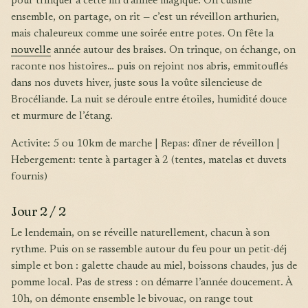
pour trinquer à cette fin d’année magique. On cuisine
ensemble, on partage, on rit — c’est un réveillon arthurien,
mais chaleureux comme une soirée entre potes. On fête la
nouvelle
année autour des braises. On trinque, on échange, on
raconte nos histoires… puis on rejoint nos abris, emmitouflés
dans nos duvets hiver, juste sous la voûte silencieuse de
Brocéliande. La nuit se déroule entre étoiles, humidité douce
et murmure de l’étang.
Activite: 5 ou 10km de marche | Repas: dîner de réveillon |
Hebergement: tente à partager à 2 (tentes, matelas et duvets
fournis)
Jour 2 / 2
Le lendemain, on se réveille naturellement, chacun à son
rythme. Puis on se rassemble autour du feu pour un petit-déj
simple et bon : galette chaude au miel, boissons chaudes, jus de
pomme local. Pas de stress : on démarre l’année doucement. À
10h, on démonte ensemble le bivouac, on range tout