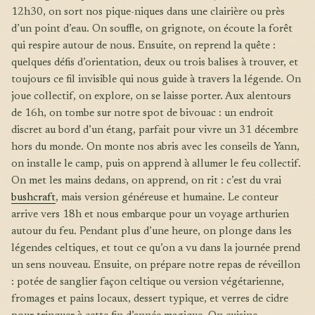
12h30, on sort nos pique-niques dans une clairière ou près
d’un point d’eau. On souffle, on grignote, on écoute la forêt
qui respire autour de nous. Ensuite, on reprend la quête :
quelques défis d’orientation, deux ou trois balises à trouver, et
toujours ce fil invisible qui nous guide à travers la légende. On
joue collectif, on explore, on se laisse porter. Aux alentours
de 16h, on tombe sur notre spot de bivouac : un endroit
discret au bord d’un étang, parfait pour vivre un 31 décembre
hors du monde. On monte nos abris avec les conseils de Yann,
on installe le camp, puis on apprend à allumer le feu collectif.
On met les mains dedans, on apprend, on rit : c’est du vrai
bushcraft
, mais version généreuse et humaine. Le conteur
arrive vers 18h et nous embarque pour un voyage arthurien
autour du feu. Pendant plus d’une heure, on plonge dans les
légendes celtiques, et tout ce qu’on a vu dans la journée prend
un sens nouveau. Ensuite, on prépare notre repas de réveillon
: potée de sanglier façon celtique ou version végétarienne,
fromages et pains locaux, dessert typique, et verres de cidre