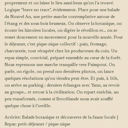
proprement et on laisse le lieu aussi beau qu’on l’a trouvé.
Logique “leave no trace”, évidemment. Place pour une balade
du Nouvel An, une petite marche contemplative autour de
l’étang et des sous-bois brumeux. On observe la botanique, on
écoute les histoires locales, on digère le réveillon et… on se
remet doucement en mouvement pour la nouvelle année. Pour
le déjeuner, c’est pique-nique collectif : pain, fromage,
charcuterie, tout récupéré chez les producteurs du coin. Un
repas simple, convivial, préparé ensemble au cœur de la forêt.
Nous reprenons une marche tranquille vers Paimpont. On
parle, on rigole, on prend nos dernières photos, on lance
quelques résolutions qu’on tiendra peut-être. Et puis, à 16h,
on arrive au parking : derniers échanges avec Yann, au revoir
au groupe… et retour à la civilisation. On repart enrichis, un
peu transformés, comme si Brocéliande nous avait soufflé
quelque chose à l’oreille.
Activite: Balade botanique et découverte de la faune locale |
Repas: petit-déjeuner / pique-nique