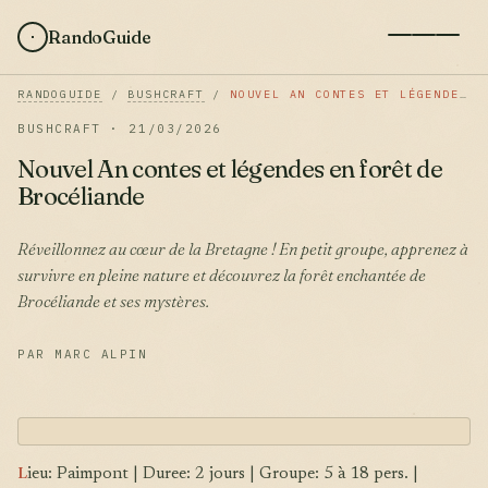
RandoGuide
RANDOGUIDE
/
BUSHCRAFT
/
NOUVEL AN CONTES ET LÉGENDES EN FORÊT DE BROCÉLIANDE
BUSHCRAFT · 21/03/2026
Nouvel An contes et légendes en forêt de
Brocéliande
Réveillonnez au cœur de la Bretagne ! En petit groupe, apprenez à
survivre en pleine nature et découvrez la forêt enchantée de
Brocéliande et ses mystères.
PAR MARC ALPIN
L
ieu: Paimpont | Duree: 2 jours | Groupe: 5 à 18 pers. |