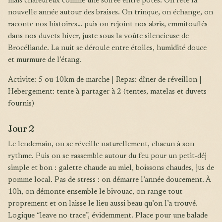
mais chaleureux comme une soirée entre potes. On fête la
nouvelle année autour des braises. On trinque, on échange, on
raconte nos histoires… puis on rejoint nos abris, emmitouflés
dans nos duvets hiver, juste sous la voûte silencieuse de
Brocéliande. La nuit se déroule entre étoiles, humidité douce
et murmure de l’étang.
Activite: 5 ou 10km de marche | Repas: dîner de réveillon |
Hebergement: tente à partager à 2 (tentes, matelas et duvets
fournis)
Jour 2
Le lendemain, on se réveille naturellement, chacun à son
rythme. Puis on se rassemble autour du feu pour un petit-déj
simple et bon : galette chaude au miel, boissons chaudes, jus de
pomme local. Pas de stress : on démarre l’année doucement. À
10h, on démonte ensemble le bivouac, on range tout
proprement et on laisse le lieu aussi beau qu’on l’a trouvé.
Logique “leave no trace”, évidemment. Place pour une balade