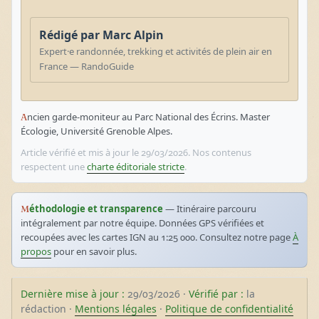
Rédigé par Marc Alpin
Expert·e randonnée, trekking et activités de plein air en
France — RandoGuide
Ancien garde-moniteur au Parc National des Écrins. Master
Écologie, Université Grenoble Alpes.
Article vérifié et mis à jour le 29/03/2026. Nos contenus
respectent une
charte éditoriale stricte
.
Méthodologie et transparence
— Itinéraire parcouru
intégralement par notre équipe. Données GPS vérifiées et
recoupées avec les cartes IGN au 1:25 000. Consultez notre page
À
propos
pour en savoir plus.
Dernière mise à jour :
29/03/2026 ·
Vérifié par :
la
rédaction ·
Mentions légales
·
Politique de confidentialité