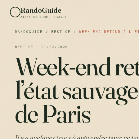
RandoGuide
ATLAS OUTDOOR · FRANCE
RANDOGUIDE
/
BEST OF
/
WEEK-END RETOUR À L’É
BEST OF · 21/03/2026
Week-end ret
l’état sauvag
de Paris
Il y a quelques trucs à apprendre pour ne pa