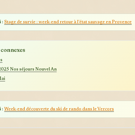
 :
Stage de survie : week-end retour à l’état sauvage en Provence
s connexes
s
2025 Nos séjours Nouvel An
Mai
 :
Week-end découverte du ski de rando dans le Vercors