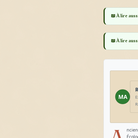
📖 À lire aussi
📖 À lire aussi
R
MA
E
R
A
ncien
Écolo