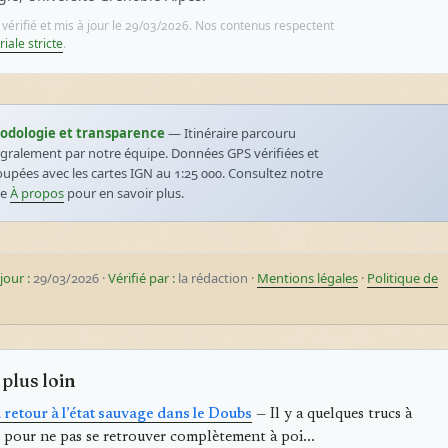
e vérifié et mis à jour le 29/03/2026. Nos contenus respectent
riale stricte
.
odologie et transparence
— Itinéraire parcouru
égralement par notre équipe. Données GPS vérifiées et
oupées avec les cartes IGN au 1:25 000. Consultez notre
ge
À propos
pour en savoir plus.
jour :
29/03/2026 ·
Vérifié par :
la rédaction ·
Mentions légales
·
Politique de
 plus loin
retour à l’état sauvage dans le Doubs
— Il y a quelques trucs à
 pour ne pas se retrouver complètement à poi...