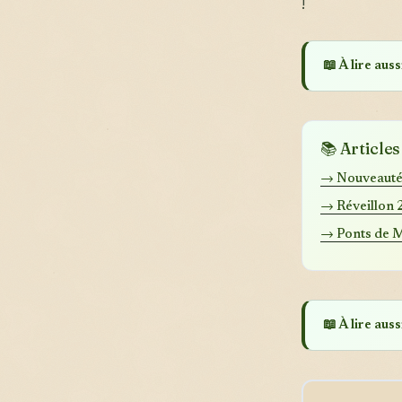
!
📖 À lire aussi
📚 Article
→ Nouveauté
→ Réveillon 
→ Ponts de 
📖 À lire aussi