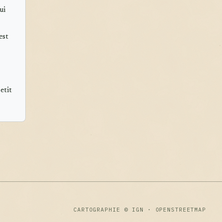
ui
est
etit
CARTOGRAPHIE © IGN · OPENSTREETMAP