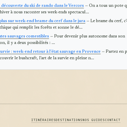
découverte du ski de rando dans le Vercors
— On a tous un pote q
hiver à nous raconter ses week-ends spectacul...
 plus sur week-end brame du cerf dans le jura
— Le brame du cerf, c'
hique qui remplit les forêts et sonne le dé...
ntes sauvages comestibles
— Pour devenir plus autonome dans son
n, il y a deux possibilités : ...
survie : week-end retour à l’état sauvage en Provence
— Partez en p
ouvrir le bushcraft, l'art de la survie en pleine n...
ITINÉRAIRES
DESTINATIONS
NOS GUIDES
CONTACT