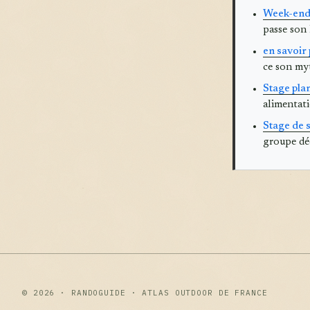
Week-end 
passe son 
en savoir
ce son myt
Stage pla
alimentatio
Stage de 
groupe déc
© 2026 · RANDOGUIDE · ATLAS OUTDOOR DE FRANCE