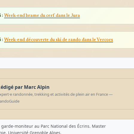
 :
Week-end brame du cerf dans le Jura
 :
Week-end découverte du ski de rando dans le Vercors
édigé par Marc Alpin
xpert·e randonnée, trekking et activités de plein air en France —
andoGuide
 garde-moniteur au Parc National des Écrins. Master
gie, Université Grenoble Alpes.