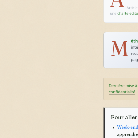
Articl
une
charte édito
M
éth
int
rec
pa
Dernière mise à 
confidentialité
Pour aller
Week-end 
apprendre