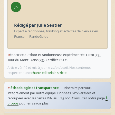
JS
Rédigé par Julie Sentier
Expert·e randonnée, trekking et activités de plein air en
France — RandoGuide
Rédactrice outdoor et randonneuse expérimentée. GR20 (x3),
Tour du Mont-Blanc (x5). Certifiée PSE2.
Article vérifié et mis à jour le 29/03/2026. Nos contenus
respectent une
charte éditoriale stricte
.
Méthodologie et transparence
— Itinéraire parcouru
intégralement par notre équipe. Données GPS vérifiées et
recoupées avec les cartes IGN au 1:25 000. Consultez notre page
À
propos
pour en savoir plus.