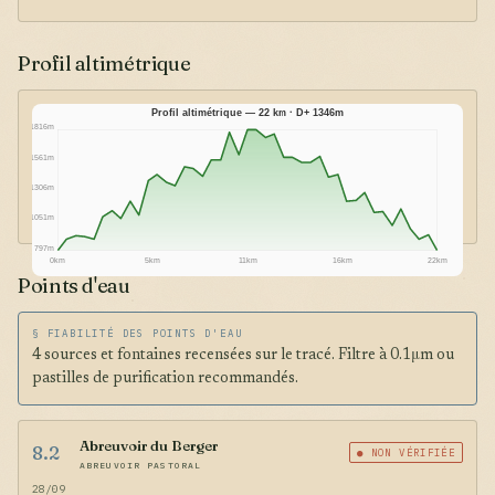
Profil altimétrique
Profil altimétrique — 22 km · D+ 1346m
1816m
1561m
1306m
1051m
797m
0km
5km
11km
16km
22km
Points d'eau
§ FIABILITÉ DES POINTS D'EAU
4 sources et fontaines recensées sur le tracé. Filtre à 0.1μm ou
pastilles de purification recommandés.
Abreuvoir du Berger
8.2
● NON VÉRIFIÉE
ABREUVOIR PASTORAL
28/09