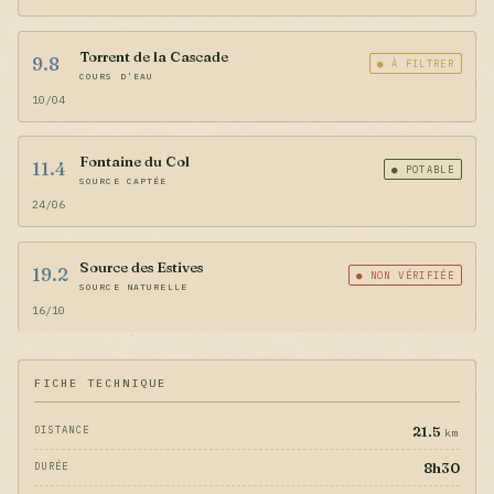
Torrent de la Cascade
9.8
● À FILTRER
COURS D'EAU
10/04
Fontaine du Col
11.4
● POTABLE
SOURCE CAPTÉE
24/06
Source des Estives
19.2
● NON VÉRIFIÉE
SOURCE NATURELLE
16/10
FICHE TECHNIQUE
21.5
DISTANCE
km
8h30
DURÉE