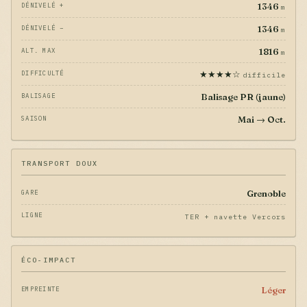
1346
DÉNIVELÉ +
m
1346
DÉNIVELÉ −
m
1816
ALT. MAX
m
★★★★☆
DIFFICULTÉ
difficile
Balisage PR (jaune)
BALISAGE
Mai → Oct.
SAISON
TRANSPORT DOUX
Grenoble
GARE
LIGNE
TER + navette Vercors
ÉCO-IMPACT
Léger
EMPREINTE