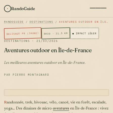
RandoGuide
RANDOGUIDE
/
DESTINATIONS
/
AVENTURES OUTDOOR EN ÎLE-DE-FRANCE
BALISAGE PR (JAUNE)
8H30 · 21.5 KM
● IMPACT LÉGER
DESTINATIONS · 21/03/2026
Aventures outdoor en Île-de-France
Les meilleures aventures outdoor en Île-de-France.
PAR PIERRE MONTAGNARD
R
andonnée, trek, bivouac, vélo, canoë, vie en forêt, escalade,
yoga… Des dizaines de micro-
aventures
en Île-de-France : vivez