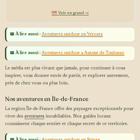
🗺️
Voir en grand →
📖 À lire aussi :
Aventures outdoor en Vercors
📖 À lire aussi :
Aventures outdoor a Autour de Toulouse
Le média est plus vivant que jamais, pour continuer à vous
inspirer, vous donner envie de partir, et explorer autrement,
près de chez vous ou plus loin.
Nos aventures en Île-de-France
La region Île-de-France offre des paysages exceptionnels pour
vivre des
aventures
inoubliables. Nos guides locaux
connaissent chaque sentier et chaque secret de ce territoire.
📖 À lire aussi :
Aventures outdoor en Suisse